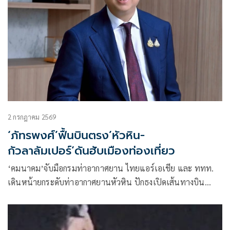
2 กรกฎาคม 2569
‘ภัทรพงศ์’ฟื้นบินตรง’หัวหิน-
กัวลาลัมเปอร์‘ดันฮับเมืองท่องเที่ยว
‘คมนาคม’จับมือกรมท่าอากาศยาน ไทยแอร์เอเชีย และ ททท.
เดินหน้ายกระดับท่าอากาศยานหัวหิน ปักธงเปิดเส้นทางบิน
ระหว่างประเทศเต็มรูปแบบ ‘หัวหิน–กัวลาลัมเปอร์’ กลับมาให้
บริการ ดันหัวหินเป็นศูนย์กลางการท่องเที่ยวคุณภาพระดับสากล.