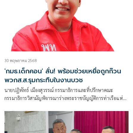
30 พฤษภาคม 2568
'กมธ.เด็กคอน' ลั่น! พร้อมช่วยเหยื่อถูกก๊วน
พวกส.ส.รุมกระทืบในงานบวช
นายปฏิพัทธ์ เมืองสุวรรณ์ กรรมาธิการและที่ปรึกษาคณะ
กรรมาธิการวิสามัญพิจารณาร่างพระราชบัญญัติการท่าเรือแห่ง
ประเทศไทย ออกมาแสดงจุดยืนต่อกรณีดังกล่าว