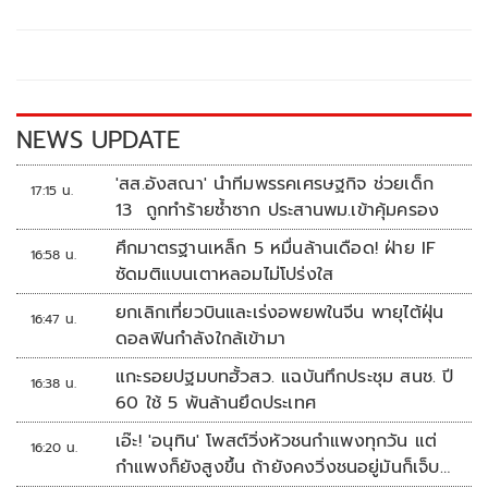
b
er
y
e
o
Li
o
n
k
k
NEWS UPDATE
'สส.อังสณา' นำทีมพรรคเศรษฐกิจ ช่วยเด็ก
17:15 น.
13 ถูกทำร้ายซ้ำซาก ประสานพม.เข้าคุ้มครอง
ศึกมาตรฐานเหล็ก 5 หมื่นล้านเดือด! ฝ่าย IF
16:58 น.
ซัดมติแบนเตาหลอมไม่โปร่งใส
ยกเลิกเที่ยวบินและเร่งอพยพในจีน พายุไต้ฝุ่น
16:47 น.
ดอลฟินกำลังใกล้เข้ามา
แกะรอยปฐมบทฮั้วสว. แฉบันทึกประชุม สนช. ปี
16:38 น.
60 ใช้ 5 พันล้านยึดประเทศ
เอ๊ะ! 'อนุทิน' โพสต์วิ่งหัวชนกำแพงทุกวัน แต่
16:20 น.
กำแพงก็ยังสูงขึ้น ถ้ายังคงวิ่งชนอยู่มันก็เจ็บ