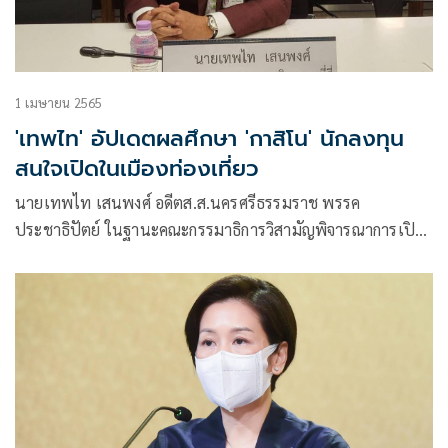
1 เมษายน 2565
'เทพไท' อัปเดตผลศึกษา 'กาสิโน' นักลงทุน
สนใจเปิดในเมืองท่องเที่ยว
นายเทพไท เสนพงศ์ อดีตส.ส.นครศรีธรรมราช พรรค
ประชาธิปัตย์ ในฐานะคณะกรรมาธิการวิสามัญพิจารณาการเปิด
สถานบันเทิงแบบครบวงจร (Entertainment Complex) การจัด
เก็บรายได้ และภาษีจากธุรกิจกาสิโนถูกกฎหมาย