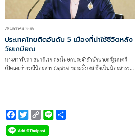
29 มกราคม 2565
ประเทศไทยติดอันดับ 5 เมืองที่น่าใช้ชีวิตหลัง
วัยเกษียณ
นางสาวรัชดา ธนาดิเรก รองโฆษกประจำสำนักนายกรัฐมนตรี
เปิดเผยว่ากรณีนิตยสาร Capital ของฝรั่งเศส ซึ่งเป็นนิตยสารราย
เดือนที่เน้นการนำเสนอข่าวสารด้านเศรษฐกิจ
F
T
C
Li
S
ac
wi
o
n
h
e
tt
p
e
ar