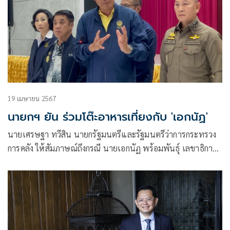
19 เมษายน 2567
นายกฯ ยัน ร่วมโต๊ะอาหารเที่ยงกับ 'เอกนัฏ'
นายเศรษฐา ทวีสิน นายกรัฐมนตรีและรัฐมนตรีว่าการกระทรวง
การคลัง ให้สัมภาษณ์ถึงกรณี นายเอกนัฏ พร้อมพันธุ์ เลขาธิการ
พรรครวมไทยสร้างชาติ(รทสช.) ร่วมโต๊ะอาหารกลางวันกับนายก
รัฐมนตรีและคณะ