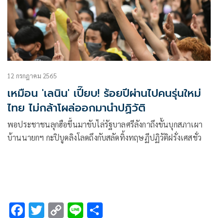
12 กรกฎาคม 2565
เหมือน 'เลนิน' เปี๊ยบ! ร้อยปีผ่านไปคนรุ่นใหม่
ไทย ไม่กล้าโผล่ออกมานำปฏิวัติ
พอประชาชนลุกฮือขึ้นมาขับไล่รัฐบาลศรีลังกาถึงขั้นบุกสภาเผา
บ้านนายกฯ กะปิบูดลิงโลดถึงกับสลัดทิ้งทฤษฏีปฏิวัติฝรั่งเศสชั่ว
F
T
C
Li
S