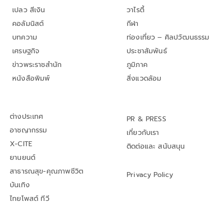
เปลว สีเงิน
วาไรตี้
คอลัมนิสต์
กีฬา
บทความ
ท่องเที่ยว – ศิลปวัฒนธรรม
เศรษฐกิจ
ประชาสัมพันธ์
ข่าวพระราชสำนัก
ภูมิภาค
หนังสือพิมพ์
สิ่งแวดล้อม
ต่างประเทศ
PR & PRESS
อาชญากรรม
เกี่ยวกับเรา
X-CITE
ติดต่อและ สนับสนุน
ยานยนต์
สาธารณสุข-คุณภาพชีวิต
Privacy Policy
บันเทิง
ไทยโพสต์ ทีวี