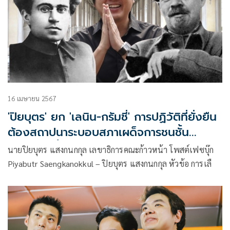
16 เมษายน 2567
'ปิยบุตร' ยก 'เลนิน-กรัมชี่' การปฏิวัติที่ยั่งยืน
ต้องสถาปนาระบอบสภาเผด็จการชนชั้น
กรรมาชีพทั้งในและนอกสภา
นายปิยบุตร แสงกนกกุล เลขาธิการคณะก้าวหน้า โพสต์เฟซบุ๊ก
Piyabutr Saengkanokkul – ปิยบุตร แสงกนกกุล หัวข้อ การเลื