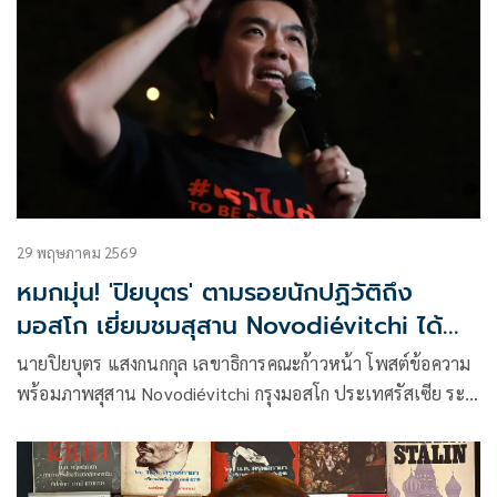
29 พฤษภาคม 2569
หมกมุ่น! 'ปิยบุตร' ตามรอยนักปฏิวัติถึง
มอสโก เยี่ยมชมสุสาน Novodiévitchi ได้
แรงบันดาลใจ
นายปิยบุตร แสงกนกกุล เลขาธิการคณะก้าวหน้า โพสต์ข้อความ
พร้อมภาพสุสาน Novodiévitchi กรุงมอสโก ประเทศรัสเซีย ระบุ
ว่า