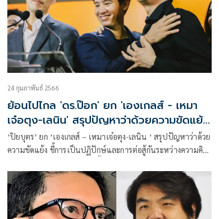
24 กุมภาพันธ์ 2566
ย้อนไปไกล 'ดร.ป๊อก' ยก 'เองเกลส์ - เหมา
เจ๋อตุง-เลนิน' สรุปปัญหาว่าด้วยความขัดแย้ง
ในพรรค
‘ปิยบุตร’ ยก ‘เองเกลส์ – เหมาเจ๋อตุง-เลนิน ‘ สรุปปัญหาว่าด้วย
ความขัดแย้ง ชี้การเป็นปฏิปักษ์และการต่อสู้กันระหว่างความคิด
ที่ต่างกันภายในพรรคมักเกิดขึ้นเสมอ ถ้าภายในพรรคไม่มีความ
ขัดแย้ง ชีวิตของพรรคก็จะสิ้นสุดลง