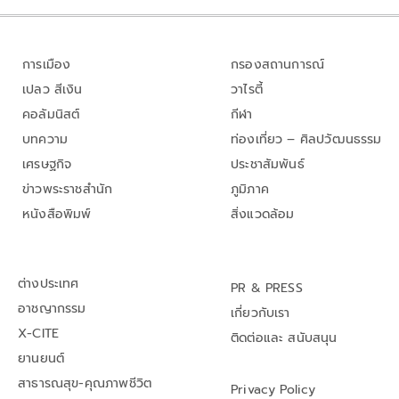
การเมือง
กรองสถานการณ์
เปลว สีเงิน
วาไรตี้
คอลัมนิสต์
กีฬา
บทความ
ท่องเที่ยว – ศิลปวัฒนธรรม
เศรษฐกิจ
ประชาสัมพันธ์
ข่าวพระราชสำนัก
ภูมิภาค
หนังสือพิมพ์
สิ่งแวดล้อม
ต่างประเทศ
PR & PRESS
อาชญากรรม
เกี่ยวกับเรา
X-CITE
ติดต่อและ สนับสนุน
ยานยนต์
สาธารณสุข-คุณภาพชีวิต
Privacy Policy