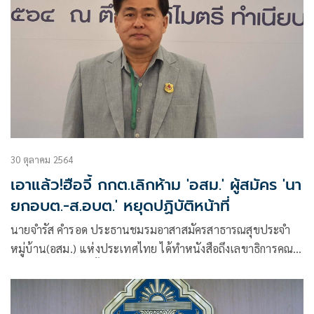
30 ตุลาคม 2564
เอาแล้ว!ฮือจี้ กกต.เลิกห้าม 'อสม.' ผู้สมัคร 'นา
ยกอบต.-ส.อบต.' หยุดปฏิบัติหน้าที่
นายจำรัส คำรอด ประธานชมรมอาสาสมัครสาธารณสุขประจำ
หมู่บ้าน(อสม.) แห่งประเทศไทย ได้ทำหนังสือถึงเลขาธิการคณะ
กรรมการการเลือกตั้ง (กกต.) เรื่อง ขอความอนุเคราะห์ในการ
พิจารณา ทบทวนหนังสือคำสั่งให้อาสา