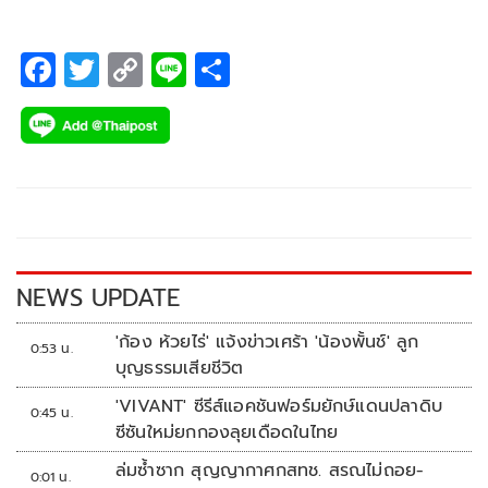
F
T
C
Li
S
ac
wi
o
n
h
e
tt
p
e
ar
b
er
y
e
o
Li
o
n
k
k
NEWS UPDATE
'ก้อง ห้วยไร่' แจ้งข่าวเศร้า 'น้องพั้นช์' ลูก
0:53 น.
บุญธรรมเสียชีวิต
'VIVANT' ซีรีส์แอคชันฟอร์มยักษ์แดนปลาดิบ
0:45 น.
ซีซันใหม่ยกกองลุยเดือดในไทย
ล่มซ้ำซาก สุญญากาศกสทช. สรณไม่ถอย-
0:01 น.