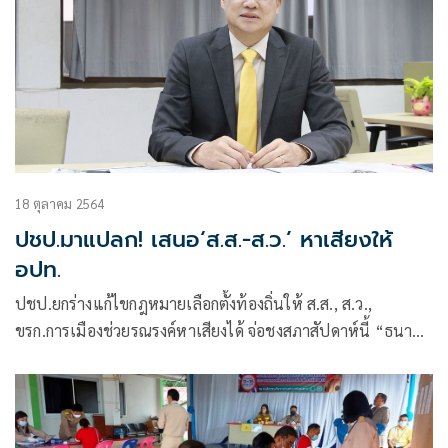
18 ตุลาคม 2564
ปชป.มาแปลก! เสนอ‘ส.ส.-ส.ว.’ หาเสียงให้
อปท.
ปชป.ยกร่างแก้ไขกฎหมายเลือกตั้งท้องถิ่นให้ ส.ส., ส.ว.,
ขรก.การเมืองช่วยรณรงค์หาเสียงได้ จ่อชงสภาสัปดาห์นี้ “ธนา
ธร” นำคณะก้าวหน้าเปิดตัวผู้สมัครนายก อบต.ในเขต
จ.ขอนแก่น