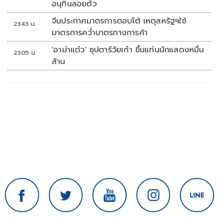
อนุทินลอยตัว
จีนประกาศมาตรการตอบโต้ เหตุสหรัฐฯใช้
23:43 น.
มาตรการคว่ำบาตรทางการค้า
'อาม่าแต๋ว' ซุปตาร์วัยเก๋า ขึ้นแท่นนักแสดงหมื่น
23:05 น.
ล้าน