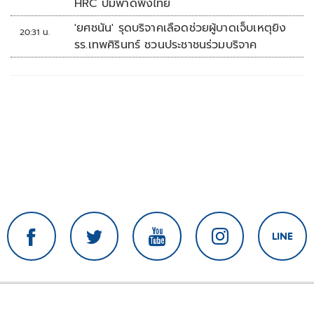
HRC ปมพาดพิงไทย
'ยศชนัน' รุดบริจาคเลือดช่วยผู้บาดเจ็บเหตุยิง
20:31 น.
รร.เทพศิรินทร์ ชวนประชาชนร่วมบริจาค