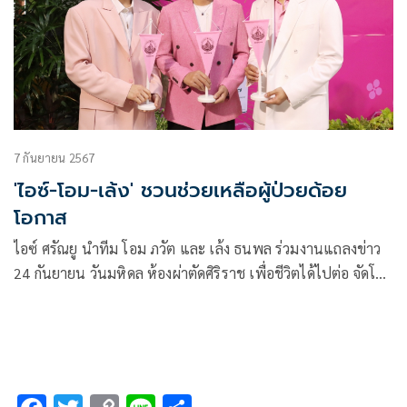
7 กันยายน 2567
'ไอซ์-โอม-เล้ง' ชวนช่วยเหลือผู้ป่วยด้อย
โอกาส
ไอซ์ ศรัณยู นำทีม โอม ภวัต และ เล้ง ธนพล ร่วมงานแถลงข่าว
24 กันยายน วันมหิดล ห้องผ่าตัดศิริราช เพื่อชีวิตได้ไปต่อ จัดโดย
คณะแพทยศาสตร์ ศิริราชพยาบาล มหาวิทยาลัยมหิดล พร้อม
เดินรณรงค์ออกรับบริจาคบริเวณโรงพยาบาลศิริราช นำรายได้
สมทบทุนช่วยเหลือผู้ป่วยด้อยโอกาส โรงพยาบาลศิริราช ร่วมกับ
นักศึกษาวิทยาเขตบางกอกน้อย ซึ่งบรรยากาศเป็นไปอย่างคึกคัก
โดยมีแฟนคลับและประชาชนสนใจร่วมบริจาคเป็นจำนวนมาก