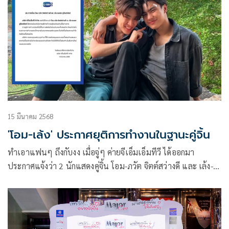
15 มีนาคม 2568
'โอม-เล้ง' ประกาศยุติการทำงานในฐานะคู่จิ้น
ทำเอาแฟนๆ ถึงกับงง เมื่อจู่ๆ ค่ายจีเอ็มเอ็มทีวี ได้ออกมา
ประกาศแจ้งว่า 2 นักแสดงคู่จิ้น โอม-ภวัต จิตต์สว่างดี และ เล้ง-
ธนพล อู่สินทรัพย์ ที่เคยมีผลงานแสดงซีรีส์ร่วมกัน อย่าง
KIDNAP ลับ-จ้าง-รัก ขอยุติยุติการทำงานคู่ร่วมกันอย่างเป็น
ทางการ