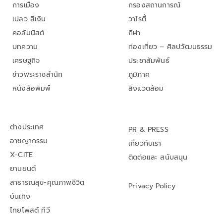
การเมือง
กรองสถานการณ์
เปลว สีเงิน
วาไรตี้
คอลัมนิสต์
กีฬา
บทความ
ท่องเที่ยว – ศิลปวัฒนธรรม
เศรษฐกิจ
ประชาสัมพันธ์
ข่าวพระราชสำนัก
ภูมิภาค
หนังสือพิมพ์
สิ่งแวดล้อม
ต่างประเทศ
PR & PRESS
อาชญากรรม
เกี่ยวกับเรา
X-CITE
ติดต่อและ สนับสนุน
ยานยนต์
สาธารณสุข-คุณภาพชีวิต
Privacy Policy
บันเทิง
ไทยโพสต์ ทีวี