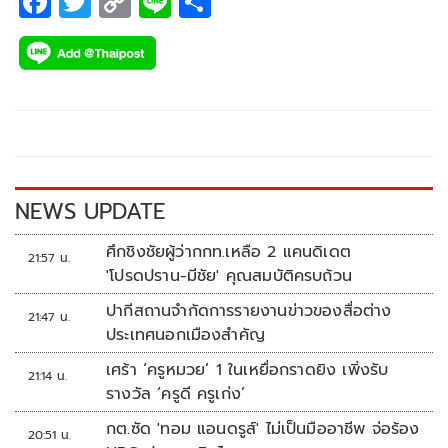
F
T
C
Li
S
ac
wi
o
n
h
e
tt
p
e
ar
b
er
y
e
o
Li
o
n
k
k
NEWS UPDATE
ศึกชิงชัยผู้ว่ากกท.เหลือ 2 แคนดิเดต
21:57 น.
'โปรดปราน-มีชัย' คุณสมบัติครบถ้วน
ปากีสถานจำกัดการรายงานข่าวของสื่อต่าง
21:47 น.
ประเทศนอกเมืองสำคัญ
เศร้า ‘ครูหมวย’ 1 ในเหยื่อกราดยิง เพิ่งรับ
21:14 น.
รางวัล ‘ครูดี ครูเก่ง’
กต.ซัด 'ทอม แอนดรูส์' ไม่เป็นมืออาชีพ จ่อร้อง
20:51 น.