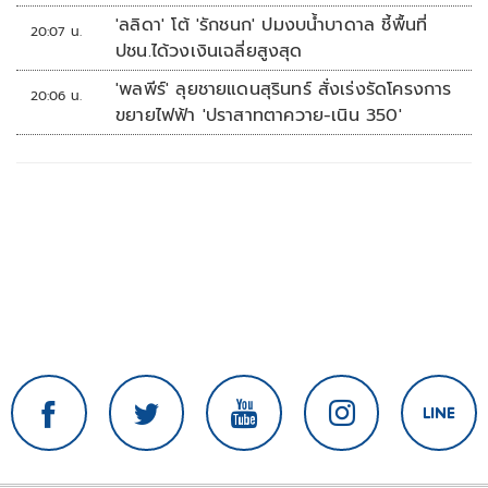
'ลลิดา' โต้ 'รักชนก' ปมงบน้ำบาดาล ชี้พื้นที่
20:07 น.
ปชน.ได้วงเงินเฉลี่ยสูงสุด
'พลพีร์' ลุยชายแดนสุรินทร์ สั่งเร่งรัดโครงการ
20:06 น.
ขยายไฟฟ้า 'ปราสาทตาควาย-เนิน 350'