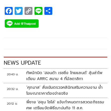
F
T
C
Li
S
ac
wi
o
n
h
e
tt
p
e
ar
b
er
y
e
o
Li
o
n
k
k
NEWS UPDATE
ทัพนักบิด 'ฮอนด้า เรซซิ่ง ไทยแลนด์' ลุ้นล่าโพ
20:43 น.
เดียม ARRC สนาม 4 ที่มัลดาลิกา
‘ศุภมาส’ สั่งเข้มตรวจคลินิกเสริมความงาม ย้ำ
20:32 น.
โฆษณาราคาต้องจ่ายจริง
พี่ชาย 'ฮลุน โซโล่' แจ้งกำหนดการสวดอภิธรรม
20:12 น.
ศพ เตรียมจัดพิธีฌาปนกิจ 11 ส.ค.