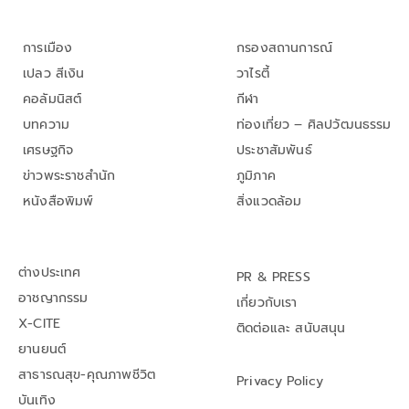
การเมือง
กรองสถานการณ์
เปลว สีเงิน
วาไรตี้
คอลัมนิสต์
กีฬา
บทความ
ท่องเที่ยว – ศิลปวัฒนธรรม
เศรษฐกิจ
ประชาสัมพันธ์
ข่าวพระราชสำนัก
ภูมิภาค
หนังสือพิมพ์
สิ่งแวดล้อม
ต่างประเทศ
PR & PRESS
อาชญากรรม
เกี่ยวกับเรา
X-CITE
ติดต่อและ สนับสนุน
ยานยนต์
สาธารณสุข-คุณภาพชีวิต
Privacy Policy
บันเทิง