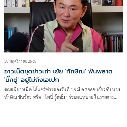
18 พฤศจิกายน 2565
ชาวเน็ตขุดข่าวเก่า เย้ย 'ทักษิณ' ฟันพลาด
'บิ๊กตู่' อยู่ไม่ถึงเอเปก
ขณะนี้ชาวเน็ต ได้แชร์ข่าวของวันที่ 15 มี.ค.2565 เกี่ยวกับ นาย
ทักษิณ ชินวัตร หรือ “โทนี่ วู้ดซัม” ร่วมสนทนาย ในรายการ
CARE Talk ตอน “มานี่…พี่จะบอก ประยุทธ์ทำแพง ประชาชนจะ
หมดแรงแล้ว แม๊!!”