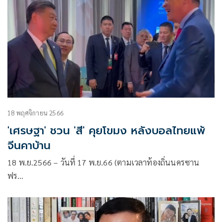
18 พฤศจิกายน 2566
'เศรษฐา' ชวน 'สี' คุยโขมง หลังบอลไทยแพ้
จีนคาบ้าน
18 พ.ย.2566 – วันที่ 17 พ.ย.66 (ตามเวลาท้องถิ่นนครซาน
ฟร…