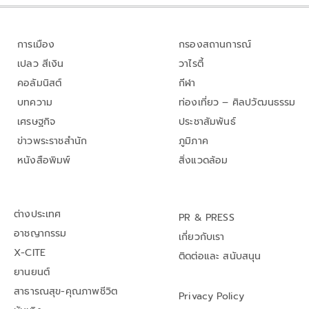
การเมือง
กรองสถานการณ์
เปลว สีเงิน
วาไรตี้
คอลัมนิสต์
กีฬา
บทความ
ท่องเที่ยว – ศิลปวัฒนธรรม
เศรษฐกิจ
ประชาสัมพันธ์
ข่าวพระราชสำนัก
ภูมิภาค
หนังสือพิมพ์
สิ่งแวดล้อม
ต่างประเทศ
PR & PRESS
อาชญากรรม
เกี่ยวกับเรา
X-CITE
ติดต่อและ สนับสนุน
ยานยนต์
สาธารณสุข-คุณภาพชีวิต
Privacy Policy