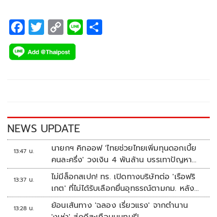
กรณีการแต่งตั้งสภาผู้สำเร็จราชการแผ่นดินในปี ค.ศ. ๑๙๑๑ นี้
เองจึงเป็นที่มาของแบบแผนปฏิบัติในเวลาต่อมา นั่นคือ ในปี
F
T
C
Li
S
ค.ศ. ๑๙๒๕
ac
wi
o
n
h
e
tt
p
e
ar
b
er
y
e
o
Li
o
n
k
k
NEWS UPDATE
นายกฯ คิกออฟ 'ไทยช่วยไทยเพิ่มทุนดอกเบี้ย
13:47 น.
คนละครึ่ง' วงเงิน 4 พันล้าน บรรเทาปัญหา
ปากท้อง
ไม่มีล็อกสเปก! ทร. เปิดทางบริษัทต่อ 'เรือฟริ
13:37 น.
เกต' ที่ไม่ได้รับเลือกยื่นอุทธรณ์ตามกม. หลัง
เซ็นอนุมัติเรียบร้อย
ย้อนเส้นทาง 'ฉลอง เรี่ยวแรง' จากตำนาน
13:28 น.