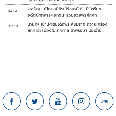
'งูเห่า' สู่คดีสะเทือนนนทบุรี!
'ลุงป้อม' เปิดมูลนิธิฯเบิร์ธเดย์ 81 ปี 'ตรีนุช-
13:21 น.
อดีตบิ๊กทหาร-เอกชน' ร่วมอวยพรคึกคัก
นายกฯ เข้าเฝ้าสมเด็จพระสังฆราช ถวายเครื่อง
13:09 น.
สักการะ เนื่องในเทศกาลเข้าพรรษา ประจำปี
2569