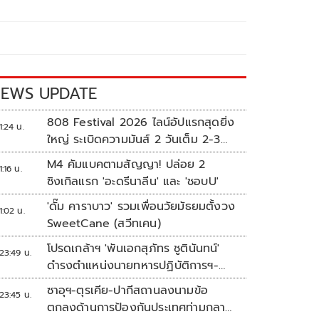
EWS UPDATE
808 Festival 2026 ไลน์อัปแรกสุดยิ่ง
1:24 น.
ใหญ่ ระเบิดความมันส์ 2 วันเต็ม 2-3
ต.ค.นี้
M4 คัมแบคตามสัญญา! ปล่อย 2
1:16 น.
ซิงเกิลแรก 'อะดรีนาลีน' และ 'ชอบU'
'ดั๊ม คาราบาว' รวมเพื่อนวัยมัธยมตั้งวง
1:02 น.
SweetCane (สวีทเคน)
โปรดเกล้าฯ 'พันเอกสุภัทร ชูตินันทน์'
23:49 น.
ดำรงตำแหน่งนายทหารปฏิบัติการฯ-
พระราชทานยศ 'พลตรี'
ซาอุฯ-ตุรเคีย-ปากีสถานลงนามข้อ
23:45 น.
ตกลงด้านการป้องกันประเทศท่ามกลาง