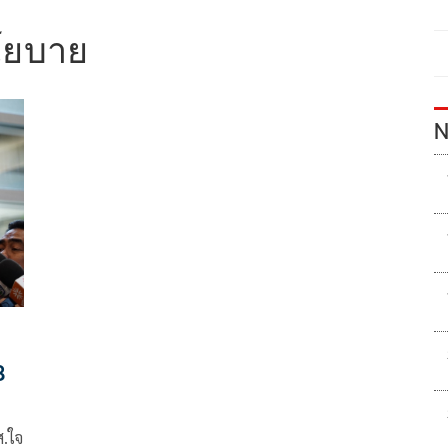
โยบาย
N
8
ส.ใจ