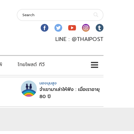
LINE : @THAIPOST
พ์
ไทยโพสต์ ทีวี
มองมุมสูง
จำเขามาเล่าให้ฟัง : เมื่อเราอายุ
80 ปี