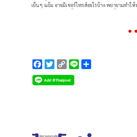
เย็นๆ แย้ม อาจมีเซอร์ไพรส์อะไรบ้าง-พยายามทำให้ท
คนไม่ผิดหวัง พร้อมชี้แจงในที่ประชุมเย็นนี้
F
T
C
Li
S
ac
wi
o
n
h
e
tt
p
e
ar
b
er
y
e
o
Li
o
n
k
k