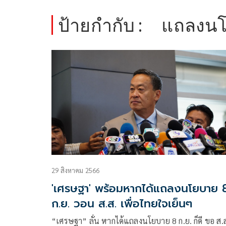
ป้ายกำกับ :
แถลงน
29 สิงหาคม 2566
'เศรษฐา' พร้อมหากได้แถลงนโยบาย 
ก.ย. วอน ส.ส. เพื่อไทยใจเย็นๆ
“เศรษฐา” ลั่น หากได้แถลงนโยบาย 8 ก.ย. ก็ดี ขอ ส.