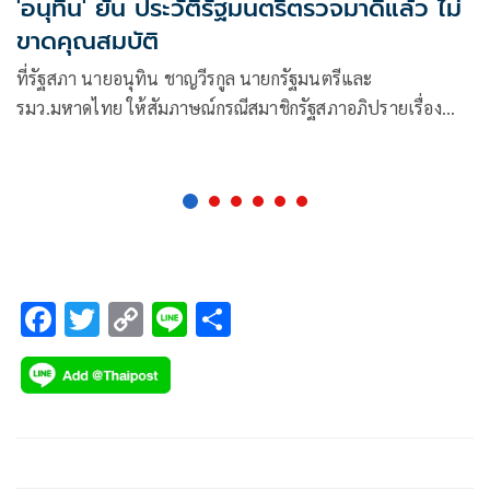
'อนุทิน' ยัน ประวัติรัฐมนตรีตรวจมาดีแล้ว ไม่
ขาดคุณสมบัติ
ที่รัฐสภา นายอนุทิน ชาญวีรกูล นายกรัฐมนตรีและ
รมว.มหาดไทย ให้สัมภาษณ์กรณีสมาชิกรัฐสภาอภิปรายเรื่อง
คุณสมบัติรัฐมนตรีเป็
F
T
C
Li
S
ac
wi
o
n
h
e
tt
p
e
ar
b
er
y
e
o
Li