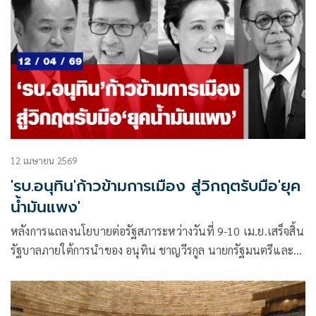
12 เมษายน 2569
'รบ.อนุทิน'ก้าวข้ามการเมือง สู่วิกฤตรับมือ'ยุค
น้ำมันแพง'
หลังการแถลงนโยบายต่อรัฐสภาระหว่างวันที่ 9-10 เม.ย.เสร็จสิ้น
รัฐบาลภายใต้การนำของ อนุทิน ชาญวีรกูล นายกรัฐมนตรีและ
รมว.มหาดไทย (มท.1) ได้สถานะ อำนาจเต็ม อย่างไม่ต้องสงสัย
ด้วยตัวเลข สส.พรรคภูมิใจไทย 192 เสียง ผนวกกับพรรคร่วมจน
รวมเป็น 292 เสียง