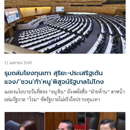
11 เมษายน 2569
รุมถล่มโยงทุนเทา สุริยะ-ประเสริฐเต้น
แจง/‘ชวน’ท้า‘หนู’พิสูจน์รัฐบาลไม่โกง
แถลงนโยบายวันที่สอง “อนุทิน” ยังงดจ้อสื่อ “ฝ่ายค้าน” ดาหน้า
ถล่มรัฐบาล “โรม” ซัดรัฐบาลไม่จริงใจปราบทุนเทา