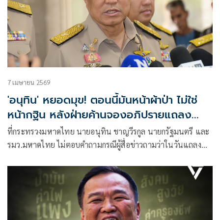
7 เมษายน 2569
'อนุทิน' หยอดมุข! ตอนนี้มันหน้าผ้าป่า ไม่ใช่
หน้ากฐิน หลังฝ่ายค้านจองอภิปรายแถลง
นโยบาย
ที่กระทรวงมหาดไทย นายอนุทิน ชาญวีรกูล นายกรัฐมนตรี และ
รมว.มหาดไทย ไม่ตอบคำถามกรณีผู้สื่อข่าวถามว่าในวันแถลง
นโยบายรัฐบาลต่