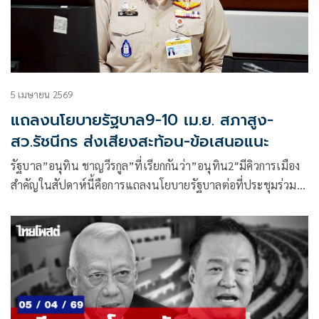
5 เมษายน 2569
แถลงนโยบายรัฐบาล9-10 เม.ย. สภาสูง-
สว.รัชนีกร ส่งเสียงสะท้อน-ข้อเสนอแนะ
รัฐบาล”อนุทิน ชาญวีรกูล”ที่เรียกกันว่า”อนุทิน2″มีคิวการเมือง
สำคัญในสัปดาห์นี้คือการแถลงนโยบายรัฐบาลต่อที่ประชุมร่วม
รัฐสภา ในช่วงวันที่ 9-10 เมษายน ที่คาดว่าจะมีสมาชิกรัฐสภา