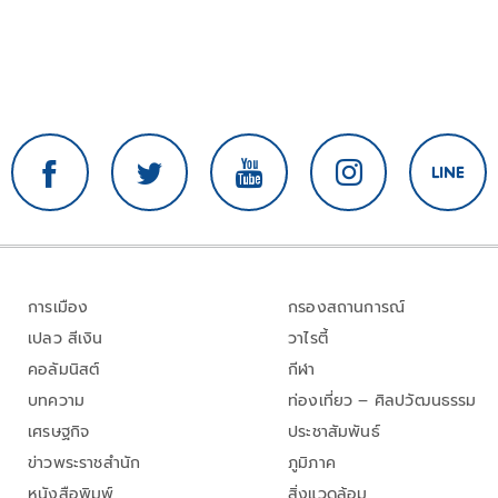
การเมือง
กรองสถานการณ์
เปลว สีเงิน
วาไรตี้
คอลัมนิสต์
กีฬา
บทความ
ท่องเที่ยว – ศิลปวัฒนธรรม
เศรษฐกิจ
ประชาสัมพันธ์
ข่าวพระราชสำนัก
ภูมิภาค
หนังสือพิมพ์
สิ่งแวดล้อม