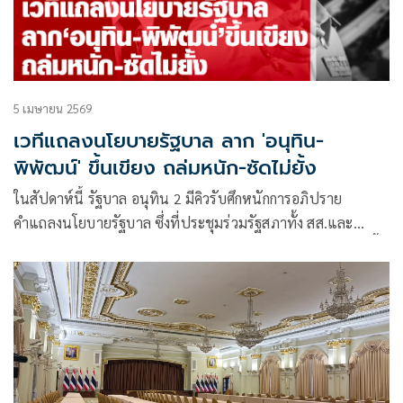
5 เมษายน 2569
เวทีแถลงนโยบายรัฐบาล ลาก 'อนุทิน-
พิพัฒน์' ขึ้นเขียง ถล่มหนัก-ซัดไม่ยั้ง
ในสัปดาห์นี้ รัฐบาล อนุทิน 2 มีคิวรับศึกหนักการอภิปราย
คำแถลงนโยบายรัฐบาล ซึ่งที่ประชุมร่วมรัฐสภาทั้ง สส.และ
สมาชิกวุฒิสภา (สว.) จะประชุมร่วมกันในช่วงวันที่ 9-10 เม.ย.นี้