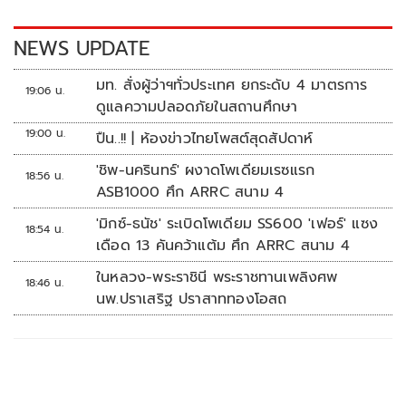
o
n
k
k
NEWS UPDATE
มท. สั่งผู้ว่าฯทั่วประเทศ ยกระดับ 4 มาตรการ
19:06 น.
ดูแลความปลอดภัยในสถานศึกษา
19:00 น.
ปืน..!! | ห้องข่าวไทยโพสต์สุดสัปดาห์
'ชิพ-นครินทร์' ผงาดโพเดียมเรซแรก
18:56 น.
ASB1000 ศึก ARRC สนาม 4
'มิกซ์-ธนัช' ระเบิดโพเดียม SS600 'เฟอร์' แซง
18:54 น.
เดือด 13 คันคว้าแต้ม ศึก ARRC สนาม 4
ในหลวง-พระราชินี พระราชทานเพลิงศพ
18:46 น.
นพ.ปราเสริฐ ปราสาททองโอสถ