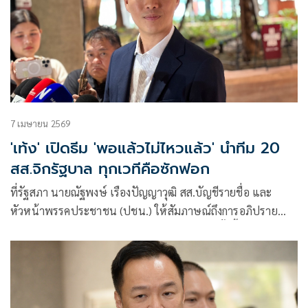
7 เมษายน 2569
'เท้ง' เปิดธีม 'พอแล้วไม่ไหวแล้ว' นำทีม 20
สส.จิกรัฐบาล ทุกเวทีคือซักฟอก
ที่รัฐสภา นายณัฐพงษ์ เรืองปัญญาวุฒิ สส.บัญชีรายชื่อ และ
หัวหน้าพรรคประชาชน (ปชน.) ให้สัมภาษณ์ถึงการอภิปราย
แถลงนโยบายรัฐบาล ว่า การแถลงนโยบายในครั้งนี้ เรามาในธีม
“พอแล้ว ไม่ไหวแล้ว” ซึ่งพรรคปชน. พร้อมที่จะเป็นตัวแทนส่ง
เสียงสะท้อนไปยังรัฐบาลถึงความเ