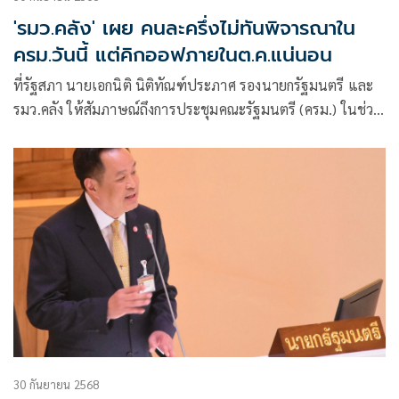
'รมว.คลัง' เผย คนละครึ่งไม่ทันพิจารณาใน
ครม.วันนี้ แต่คิกออฟภายในต.ค.แน่นอน
ที่รัฐสภา นายเอกนิติ นิติทัณฑ์ประภาศ รองนายกรัฐมนตรี และ
รมว.คลัง ให้สัมภาษณ์ถึงการประชุมคณะรัฐมนตรี (ครม.) ในช่วง
เย็นวั
30 กันยายน 2568