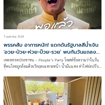
7 เมษายน 2569
พรรคส้ม อาการหนัก! แดกดันรัฐบาลสีน้ำเงิน
'อวย-ป่วย-ห่วย-บ๊วย-รวย' พบกันวันแถลง
นโยบาย
เพจพรรคประชาชน – People’s Party โพสต์ข้อความว่าในวัน
ที่คนไทยถูกล้อมด้วยวิกฤตเฉพาะหน้า น้ำมันแพง ค่าไฟจ่อปรับ
ขึ้น รายได้โตไม่