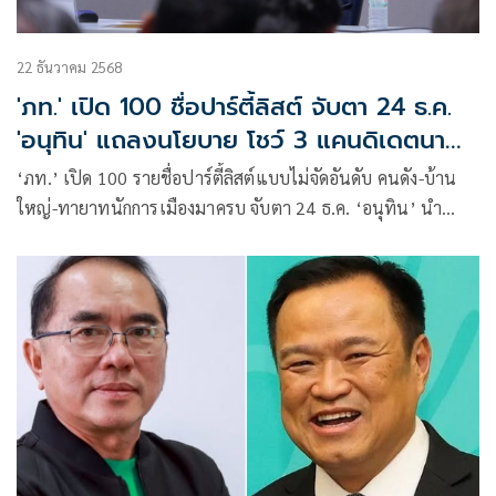
22 ธันวาคม 2568
'ภท.' เปิด 100 ชื่อปาร์ตี้ลิสต์ จับตา 24 ธ.ค.
'อนุทิน' แถลงนโยบาย โชว์ 3 แคนดิเดตนา
ยกฯ
‘ภท.’ เปิด 100 รายชื่อปาร์ตี้ลิสต์แบบไม่จัดอันดับ คนดัง-บ้าน
ใหญ่-ทายาทนักการเมืองมาครบ จับตา 24 ธ.ค. ‘อนุทิน’ นำ
แถลงนโยบาย พร้อมเปิดตัว 3 ว่าที่แคนดิเดตนายกฯ