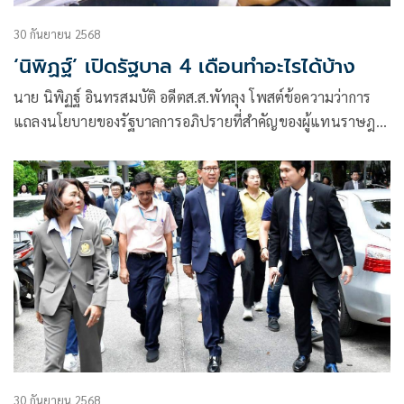
30 กันยายน 2568
‘นิพิฏฐ์’ เปิดรัฐบาล 4 เดือนทำอะไรได้บ้าง
นาย นิพิฏฐ์ อินทรสมบัติ อดีตส.ส.พัทลุง โพสต์ข้อความว่าการ
แถลงนโยบายของรัฐบาลการอภิปรายที่สำคัญของผู้แทนราษฎร
มีอยู่ 3-4 เรื่อง
30 กันยายน 2568