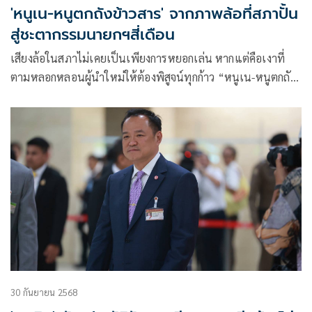
'หนูเน-หนูตกถังข้าวสาร' จากภาพล้อที่สภาปั้น
สู่ชะตากรรมนายกฯสี่เดือน
เสียงล้อในสภาไม่เคยเป็นเพียงการหยอกเล่น หากแต่คือเงาที่
ตามหลอกหลอนผู้นำใหม่ให้ต้องพิสูจน์ทุกก้าว “หนูเน-หนูตกถัง
ข้าวสาร” จึงไม่ใช่แค่คำ
30 กันยายน 2568