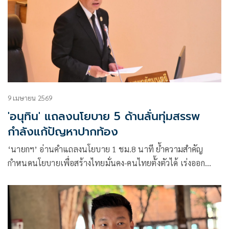
9 เมษายน 2569
'อนุทิน' แถลงนโยบาย 5 ด้านลั่นทุ่มสรรพ
กำลังแก้ปัญหาปากท้อง
‘นายกฯ’ อ่านคำแถลงนโยบาย 1 ชม.8 นาที ย้ำความสำคัญ
กำหนดนโยบายเพื่อสร้างไทยมั่นคง-คนไทยตั้งตัวได้ เร่งออก
กม.โอนงบฯ 69 แก้วิกฤติพลังงาน พร้อมย้ำยึดประโยชน์ชาติ