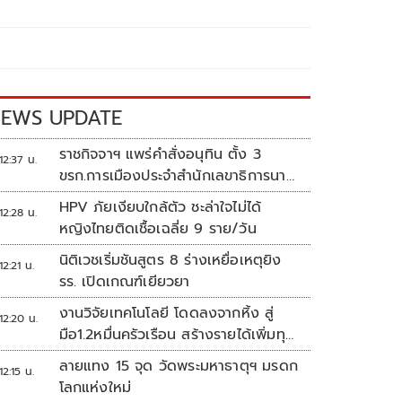
EWS UPDATE
ราชกิจจาฯ แพร่คำสั่งอนุทิน ตั้ง 3
12:37 น.
ขรก.การเมืองประจำสำนักเลขาธิการนา
ยกฯ
HPV ภัยเงียบใกล้ตัว ชะล่าใจไม่ได้
12:28 น.
หญิงไทยติดเชื้อเฉลี่ย 9 ราย/วัน
นิติเวชเริ่มชันสูตร 8 ร่างเหยื่อเหตุยิง
12:21 น.
รร. เปิดเกณฑ์เยียวยา
งานวิจัยเทคโนโลยี โดดลงจากหิ้ง สู่
12:20 น.
มือ1.2หมื่นครัวเรือน สร้างรายได้เพิ่มทุก
เดือน
ลายแทง 15 จุด วัดพระมหาธาตุฯ มรดก
12:15 น.
โลกแห่งใหม่