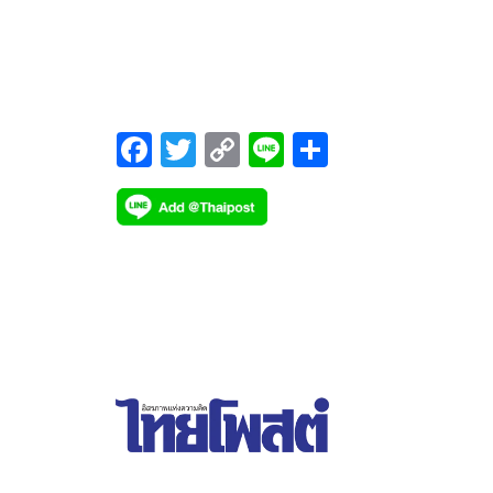
เตรียมกระจายผ่าน“ไทยช่วยไทย” ดันบริโภคใน
ประเทศ–ส่งออก-ต่อยอดแปรรูป แก้ปัญหาเชิงโครงสร
ทั้งระบบ
F
T
C
Li
S
ac
wi
o
n
h
e
tt
p
e
ar
b
er
y
e
o
Li
o
n
k
k