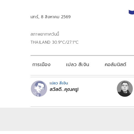
เสาร์, 8 สิงหาคม 2569
สภาพอากาศวันนี้
THAILAND 30.9°C/27.1°C
การเมือง
เปลว สีเงิน
คอลัมนิสต์
เปลว สีเงิน
สวัสดี...คุณครู!