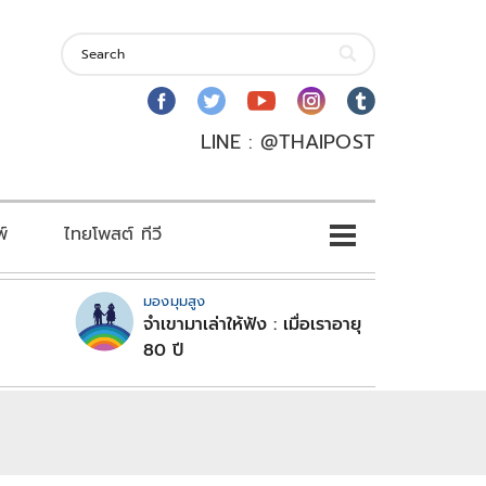
LINE : @THAIPOST
พ์
ไทยโพสต์ ทีวี
มองมุมสูง
จำเขามาเล่าให้ฟัง : เมื่อเราอายุ
80 ปี