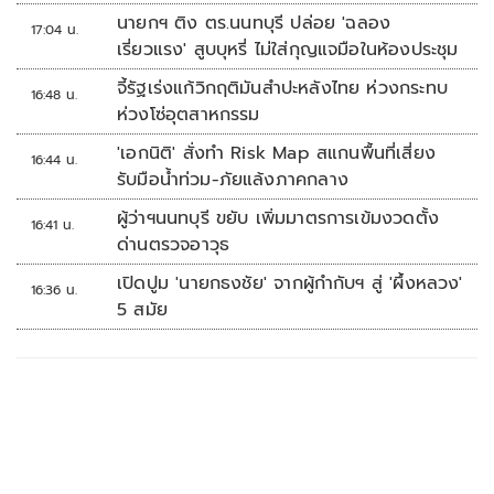
นายกฯ ติง ตร.นนทบุรี ปล่อย 'ฉลอง
17:04 น.
เรี่ยวแรง' สูบบุหรี่ ไม่ใส่กุญแจมือในห้องประชุม
จี้รัฐเร่งแก้วิกฤติมันสำปะหลังไทย ห่วงกระทบ
16:48 น.
ห่วงโซ่อุตสาหกรรม
'เอกนิติ' สั่งทำ Risk Map สแกนพื้นที่เสี่ยง
16:44 น.
รับมือน้ำท่วม-ภัยแล้งภาคกลาง
ผู้ว่าฯนนทบุรี ขยับ เพิ่มมาตรการเข้มงวดตั้ง
16:41 น.
ด่านตรวจอาวุธ
เปิดปูม 'นายกธงชัย' จากผู้กำกับฯ สู่ 'ผึ้งหลวง'
16:36 น.
5 สมัย