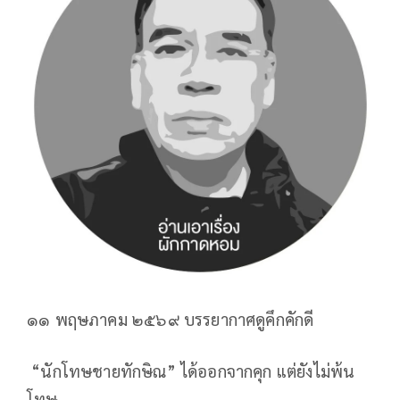
๑๑ พฤษภาคม ๒๕๖๙ บรรยากาศดูคึกคักดี
“นักโทษชายทักษิณ” ได้ออกจากคุก แต่ยังไม่พ้น
โทษ