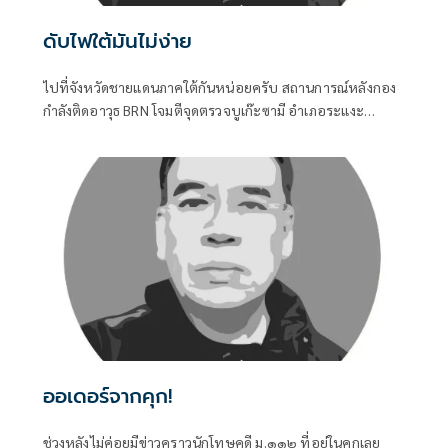
ดับไฟใต้มันไม่ง่าย
ไปที่จังหวัดชายแดนภาคใต้กันหน่อยครับ สถานการณ์หลังกอง
กำลังติดอาวุธ BRN โจมตีจุดตรวจบูเก๊ะซามี อำเภอระแงะ
จังหวัดนราธิวาส ทำให้ทหารพรานเสียชีวิต ๕ นาย บรรยากาศ
ไม่สู้ดีเลยครับ
ออเดอร์จากคุก!
ช่วงหลังไม่ค่อยมีข่าวคราวนักโทษคดี ม.๑๑๒ ที่อยู่ในคุกเลย