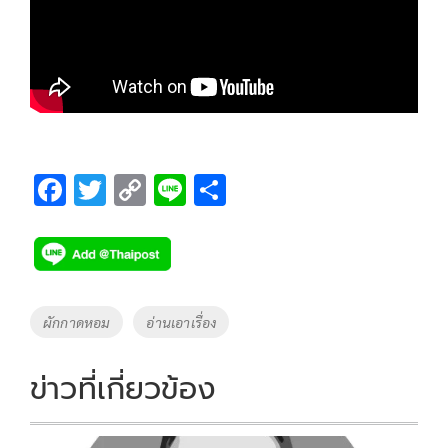
F
T
C
Li
S
ac
wi
o
n
h
e
tt
p
e
ar
b
er
y
e
o
Li
Tags
ผักกาดหอม
อ่านเอาเรื่อง
o
n
k
k
ข่าวที่เกี่ยวข้อง