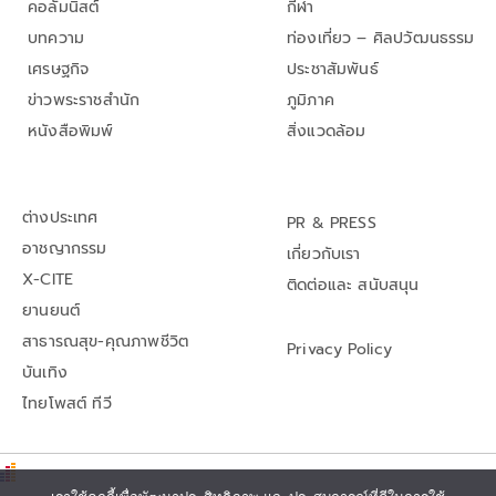
คอลัมนิสต์
กีฬา
บทความ
ท่องเที่ยว – ศิลปวัฒนธรรม
เศรษฐกิจ
ประชาสัมพันธ์
ข่าวพระราชสำนัก
ภูมิภาค
หนังสือพิมพ์
สิ่งแวดล้อม
ต่างประเทศ
PR & PRESS
อาชญากรรม
เกี่ยวกับเรา
X-CITE
ติดต่อและ สนับสนุน
ยานยนต์
สาธารณสุข-คุณภาพชีวิต
Privacy Policy
บันเทิง
ไทยโพสต์ ทีวี