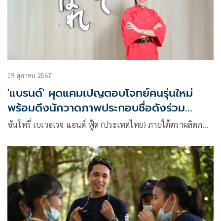
19 ตุลาคม 2567
'แบรนด์' ผุดแคมเปญตอบโจทย์คนรุ่นใหม่
พร้อมดึงนักวาดภาพประกอบชื่อดังร่วม
ออกแบบผลิตภัณฑ์
ซันโทรี่ เบเวอเรจ แอนด์ ฟู้ด (ประเทศไทย) ภายใต้ตราผลิตภ…