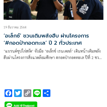
19 ธันวาคม 2564
‘อเล็กซ์’ ชวนเติมพลังฮึบ ผ่านโครงการ
‘#กอดป่ากอดทะเล’ ปี 2 ทั่วประเทศ
‘แบรนด์ซุปไก่สกัด’ จับมือ ‘อเล็กซ์ เรนเดลล์’ เดินหน้าเติมพลัง
ฮึบผ่านโครงการสิ่งแวดล้อมศึกษา #กอดป่ากอดทะเล ปีที่ 2 ชวน
เยาวชนและคนในชุมชนรักษ์สิ่งแวดล้อม ดูแลธรรมชาติให้กลับ
มาสวยงามและยั่งยืน หลังผ่านช่วงเวลาคลายล็อคดาวน์ พร้อมรับ
เปิดประเทศ ด้วยการลงพื้นที่กอด 5 พื้นที่ธรรมชาติ
F
T
C
Li
S
ac
wi
o
n
h