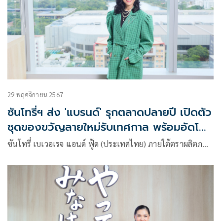
29 พฤศจิกายน 2567
ซันโทรี่ฯ ส่ง 'แบรนด์' รุกตลาดปลายปี เปิดตัว
ชุดของขวัญลายใหม่รับเทศกาล พร้อมอัดโปร
แรงกระตุ้นยอดขาย
ซันโทรี่ เบเวอเรจ แอนด์ ฟู้ด (ประเทศไทย) ภายใต้ตราผลิตภ…