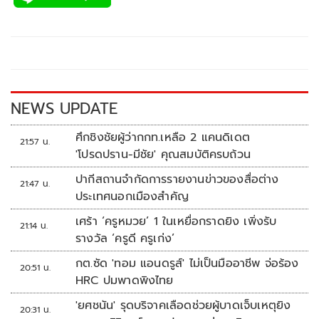
e
tt
p
e
ar
b
er
y
e
o
Li
o
n
k
k
NEWS UPDATE
ศึกชิงชัยผู้ว่ากกท.เหลือ 2 แคนดิเดต
21:57 น.
'โปรดปราน-มีชัย' คุณสมบัติครบถ้วน
ปากีสถานจำกัดการรายงานข่าวของสื่อต่าง
21:47 น.
ประเทศนอกเมืองสำคัญ
เศร้า ‘ครูหมวย’ 1 ในเหยื่อกราดยิง เพิ่งรับ
21:14 น.
รางวัล ‘ครูดี ครูเก่ง’
กต.ซัด 'ทอม แอนดรูส์' ไม่เป็นมืออาชีพ จ่อร้อง
20:51 น.
HRC ปมพาดพิงไทย
'ยศชนัน' รุดบริจาคเลือดช่วยผู้บาดเจ็บเหตุยิง
20:31 น.