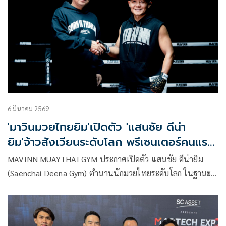
6 มีนาคม 2569
'มาวินมวยไทยยิม'เปิดตัว 'แสนชัย ดีน่า
ยิม'จ้าวสังเวียนระดับโลก พรีเซนเตอร์คนแรก
ของแบรนด์
MAVINN MUAYTHAI GYM ประกาศเปิดตัว แสนชัย ดีน่ายิม
(Saenchai Deena Gym) ตำนานนักมวยไทยระดับโลก ในฐานะ
พรีเซนเตอร์คนแรกของแบรนด์อย่างเป็นทางการ นับเป็นก้าว
สำคัญของ MAVINN ในการยกระดับศิลปะแม่ไม้มวยไทยสู่เวที
สากล พร้อมถ่ายทอดจิตวิญญาณของนักสู้ให้กับนักกีฬารุ่นใหม่