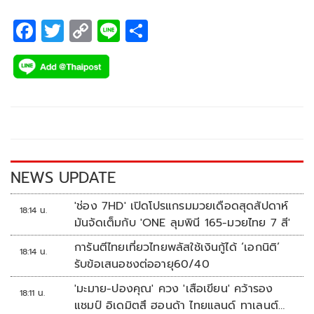
F
T
C
Li
S
ac
wi
o
n
h
e
tt
p
e
ar
b
er
y
e
o
Li
o
n
k
k
NEWS UPDATE
'ช่อง 7HD' เปิดโปรแกรมมวยเดือดสุดสัปดาห์
18:14 น.
มันจัดเต็มกับ 'ONE ลุมพินี 165-มวยไทย 7 สี'
การันตีไทยเที่ยวไทยพลัสใช้เงินกู้ได้ ‘เอกนิติ’
18:14 น.
รับข้อเสนอชงต่ออายุ60/40
'มะมาย-ปองคุณ' ควง 'เสือเขียน' คว้ารอง
18:11 น.
แชมป์ อิเดมิตสึ ฮอนด้า ไทยแลนด์ ทาเลนต์