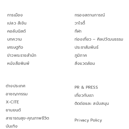
การเมือง
กรองสถานการณ์
เปลว สีเงิน
วาไรตี้
คอลัมนิสต์
กีฬา
บทความ
ท่องเที่ยว – ศิลปวัฒนธรรม
เศรษฐกิจ
ประชาสัมพันธ์
ข่าวพระราชสำนัก
ภูมิภาค
หนังสือพิมพ์
สิ่งแวดล้อม
ต่างประเทศ
PR & PRESS
อาชญากรรม
เกี่ยวกับเรา
X-CITE
ติดต่อและ สนับสนุน
ยานยนต์
สาธารณสุข-คุณภาพชีวิต
Privacy Policy
บันเทิง