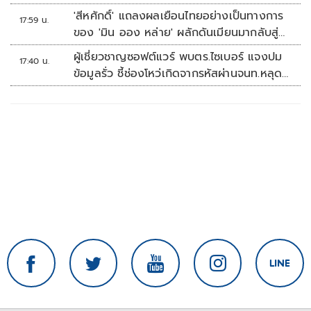
คัพ สนาม 3
'สีหศักดิ์' แถลงผลเยือนไทยอย่างเป็นทางการ
17:59 น.
ของ 'มิน ออง หล่าย' ผลักดันเมียนมากลับสู่
อาเซียน
ผู้เชี่ยวชาญซอฟต์แวร์ พบตร.ไซเบอร์ แจงปม
17:40 น.
ข้อมูลรั่ว ชี้ช่องโหว่เกิดจากรหัสผ่านจนท.หลุด
ไม่ใช่ถูกแฮกระบบ