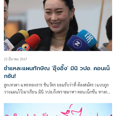
23 มีนาคม 2567
ชำแหละแผนทักษิณ 'อุ๊งอิ๊ง' มินิ วปอ. คอนเน็
กชัน!
ลูกเทวดา แพรทองธาร ชินวัตร ยอมรับว่าที่ ต้องสมัคร (แบบถูก
วางแผนไว้)มาเรียน มินิ วปอ.ก็เพราะมาหา คอนเน็กชัน ทางการ
เมือง