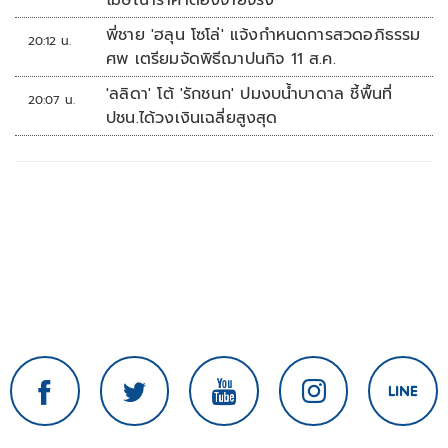
โฆษณาราคาต้องจ่ายจริง
พี่ชาย 'ฮลุน โซโล่' แจ้งกำหนดการสวดอภิธรรม
20:12 น.
ศพ เตรียมจัดพิธีฌาปนกิจ 11 ส.ค.
'ลลิดา' โต้ 'รักชนก' ปมงบน้ำบาดาล ชี้พื้นที่
20:07 น.
ปชน.ได้วงเงินเฉลี่ยสูงสุด