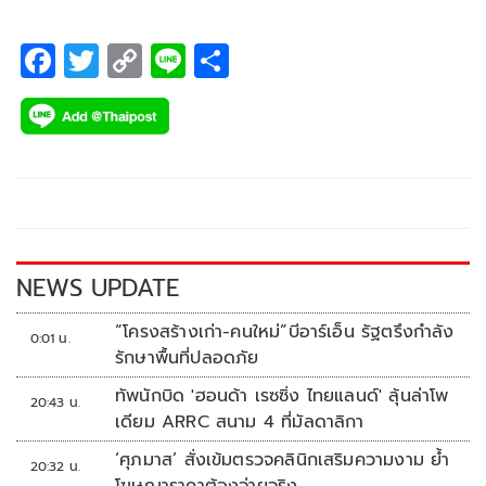
F
T
C
Li
S
ac
wi
o
n
h
e
tt
p
e
ar
b
er
y
e
o
Li
o
n
k
k
NEWS UPDATE
“โครงสร้างเก่า-คนใหม่”บีอาร์เอ็น รัฐตรึงกำลัง
0:01 น.
รักษาพื้นที่ปลอดภัย
ทัพนักบิด 'ฮอนด้า เรซซิ่ง ไทยแลนด์' ลุ้นล่าโพ
20:43 น.
เดียม ARRC สนาม 4 ที่มัลดาลิกา
‘ศุภมาส’ สั่งเข้มตรวจคลินิกเสริมความงาม ย้ำ
20:32 น.