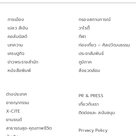
การเมือง
กรองสถานการณ์
เปลว สีเงิน
วาไรตี้
คอลัมนิสต์
กีฬา
บทความ
ท่องเที่ยว – ศิลปวัฒนธรรม
เศรษฐกิจ
ประชาสัมพันธ์
ข่าวพระราชสำนัก
ภูมิภาค
หนังสือพิมพ์
สิ่งแวดล้อม
ต่างประเทศ
PR & PRESS
อาชญากรรม
เกี่ยวกับเรา
X-CITE
ติดต่อและ สนับสนุน
ยานยนต์
สาธารณสุข-คุณภาพชีวิต
Privacy Policy