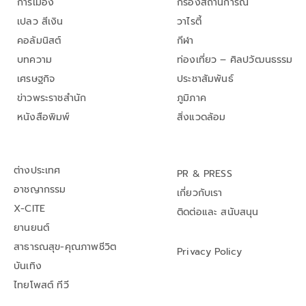
การเมือง
กรองสถานการณ์
เปลว สีเงิน
วาไรตี้
คอลัมนิสต์
กีฬา
บทความ
ท่องเที่ยว – ศิลปวัฒนธรรม
เศรษฐกิจ
ประชาสัมพันธ์
ข่าวพระราชสำนัก
ภูมิภาค
หนังสือพิมพ์
สิ่งแวดล้อม
ต่างประเทศ
PR & PRESS
อาชญากรรม
เกี่ยวกับเรา
X-CITE
ติดต่อและ สนับสนุน
ยานยนต์
สาธารณสุข-คุณภาพชีวิต
Privacy Policy
บันเทิง
ไทยโพสต์ ทีวี