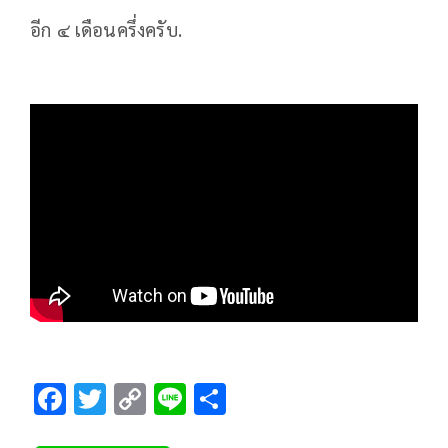
อีก ๔ เดือนครึ่งครับ.
F
T
C
Li
S
ac
wi
o
n
h