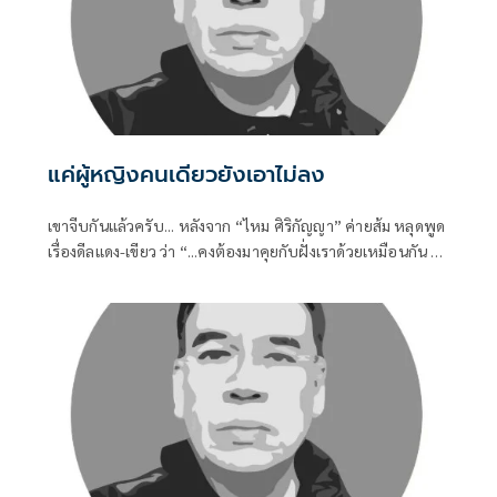
แค่ผู้หญิงคนเดียวยังเอาไม่ลง
เขาจีบกันแล้วครับ... หลังจาก “ไหม ศิริกัญญา” ค่ายส้ม หลุดพูด
เรื่องดีลแดง-เขียว ว่า “...คงต้องมาคุยกับฝั่งเราด้วยเหมือนกัน ไม่
เช่นนั้นสมการทางการเมืองอาจจะไม่ครบถ้วน...” ก็ถูกตีความว่า
ส้มก็รอเสียบอยู่