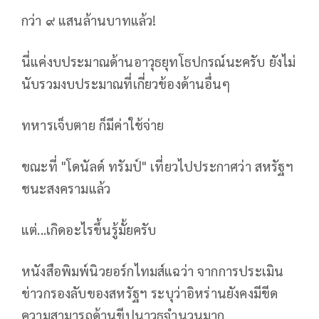
กว่า ๙ แสนล้านบาทแล้ว!
นี่แค่งบประมาณด้านอาวุธยุทโธปกรณ์นะครับ ยังไม่
นับรวมงบประมาณที่เกี่ยวข้องด้านอื่นๆ
ทหารเจ็บตาย ก็มีค่าใช้จ่าย
ขณะที่ "โดนัลด์ ทรัมป์" เที่ยวไปประกาศว่า สหรัฐฯ
ชนะสงครามแล้ว
แต่...เกิดอะไรขึ้นรู้มั้ยครับ
หนังสือพิมพ์นิวยอร์กไทมส์แฉว่า จากการประเมิน
ข่าวกรองลับของสหรัฐฯ ระบุว่าอิหร่านยังคงมีขีด
ความสามารถด้านขีปนาวุธจำนวนมาก