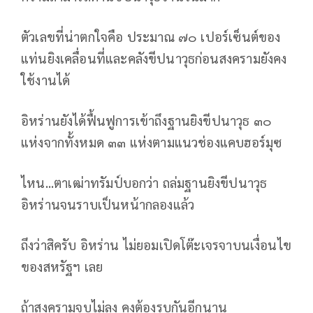
ตัวเลขที่น่าตกใจคือ ประมาณ ๗๐ เปอร์เซ็นต์ของ
แท่นยิงเคลื่อนที่และคลังขีปนาวุธก่อนสงครามยังคง
ใช้งานได้
อิหร่านยังได้ฟื้นฟูการเข้าถึงฐานยิงขีปนาวุธ ๓๐
แห่งจากทั้งหมด ๓๓ แห่งตามแนวช่องแคบฮอร์มุซ
ไหน...ตาเฒ่าทรัมป์บอกว่า ถล่มฐานยิงขีปนาวุธ
อิหร่านจนราบเป็นหน้ากลองแล้ว
ถึงว่าสิครับ อิหร่าน ไม่ยอมเปิดโต๊ะเจรจาบนเงื่อนไข
ของสหรัฐฯ เลย
ถ้าสงครามจบไม่ลง คงต้องรบกันอีกนาน