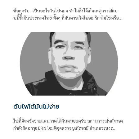
ช็อกครับ...เป็นอะไรกันไปหมด ทำไมถึงได้เกิดเหตุการณ์แบ
บนี้ขึ้่นในประเทศไทย ทั้งๆ ที่มันควรเกิดในอเมริกาไม่ใช่หรือ
การเข้าถึงอาวุธปืนของคนไทยมันช่างง่ายในทุกช่วงอายุของคน
ไม่ว่าเด็กหรือผูัใหญ่ เมื่อถึงคราวต้องการใช้ มันหาได้ไม่ยาก
ดับไฟใต้มันไม่ง่าย
ไปที่จังหวัดชายแดนภาคใต้กันหน่อยครับ สถานการณ์หลังกอง
กำลังติดอาวุธ BRN โจมตีจุดตรวจบูเก๊ะซามี อำเภอระแงะ
จังหวัดนราธิวาส ทำให้ทหารพรานเสียชีวิต ๕ นาย บรรยากาศ