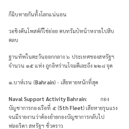
ก็ฉิบหายกันทั้งโลกแน่นอน
วอชิงตันโพสต์ก็ใช่ย่อย ตบทรัมป์หน้าหงายไปสิบ
ตลบ
ฐานทัพในตะวันออกกลาง ๖ ประเทศของสหรัฐฯ
จำนวน ๑๕ แห่ง ถูกอิหร่านโจมตีเละถึง ๒๒๘ จุด
๑.บาห์เรน (
Bahrain
) - เสียหายหนักที่สุด
Naval Support Activity Bahrain
: กอง
บัญชาการกองเรือที่ ๕ (
5th Fleet
) เสียหายรุนแรง
จนมีรายงานว่าต้องย้ายกองบัญชาการกลับไป
ฟลอริดา สหรัฐฯ ชั่วคราว