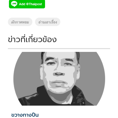
e
tt
p
e
ar
b
er
y
e
o
Li
Tags
ผักกาดหอม
อ่านเอาเรื่อง
o
n
k
k
ข่าวที่เกี่ยวข้อง
ขวางทางปืน