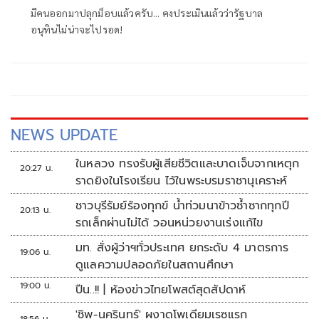
มีคนออกมาปลุกม็อบแล้วครับ... คงประเมินแล้วว่ารัฐบาล
อนุทินไม่น่าจะไปรอด!
NEWS UPDATE
ในหลวง ทรงรับผู้เสียชีวิตและบาดเจ็บจากเหตุก
20:27 น.
ราดยิงในโรงเรียน ไว้ในพระบรมราชานุเคราะห์
ชาวบุรีรัมย์ร้องทุกข์ น้ำท่วมนาข้าวซ้ำซากทุกปี
20:13 น.
รถเล็กผ่านไม่ได้ วอนหน่วยงานเร่งแก้ไข
มท. สั่งผู้ว่าฯทั่วประเทศ ยกระดับ 4 มาตรการ
19:06 น.
ดูแลความปลอดภัยในสถานศึกษา
19:00 น.
ปืน..!! | ห้องข่าวไทยโพสต์สุดสัปดาห์
'ชิพ-นครินทร์' ผงาดโพเดียมเรซแรก
18:56 น.