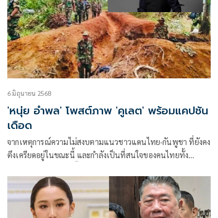
6 มิถุนายน 2568
'หนุ่ย อำพล' โพสต์ภาพ 'คูเลต' พร้อมแคปชัน
เดือด
จากเหตุการณ์ความไม่สงบตามแนวชาวแดนไทย-กันพูชา ที่ยังคง
ตึงเครียดอยู่ในขณะนี้ และกำลังเป็นที่สนใจของคนไทยทั้ง
ประเทศ และหนึ่งในนั้นคือนักร้องรุ่นใหญ่ หนุ่ย-อำพล ลำพูน ร็
อกเกอร์มือขวาในตำนาน ได้ออกมาแสดงความคิดเห็นถึงเรื่องดัง
กล่าวเช่นกัน