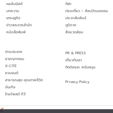
คอลัมนิสต์
กีฬา
บทความ
ท่องเที่ยว – ศิลปวัฒนธรรม
เศรษฐกิจ
ประชาสัมพันธ์
ข่าวพระราชสำนัก
ภูมิภาค
หนังสือพิมพ์
สิ่งแวดล้อม
ต่างประเทศ
PR & PRESS
อาชญากรรม
เกี่ยวกับเรา
X-CITE
ติดต่อและ สนับสนุน
ยานยนต์
สาธารณสุข-คุณภาพชีวิต
Privacy Policy
บันเทิง
ไทยโพสต์ ทีวี