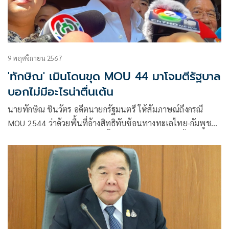
9 พฤศจิกายน 2567
'ทักษิณ' เมินโดนขุด MOU 44 มาโจมตีรัฐบาล
บอกไม่มีอะไรน่าตื่นเต้น
นายทักษิณ ชินวัตร อดีตนายกรัฐมนตรี ให้สัมภาษณ์ถึงกรณี
MOU 2544 ว่าด้วยพื้นที่อ้างสิทธิทับซ้อนทางทะเลไทย-กัมพูชา
หรือ เอ็มโอยู 44 ที่ถูก หยิบยกขึ้นมาเป็นประเด็นอีกครั้ง