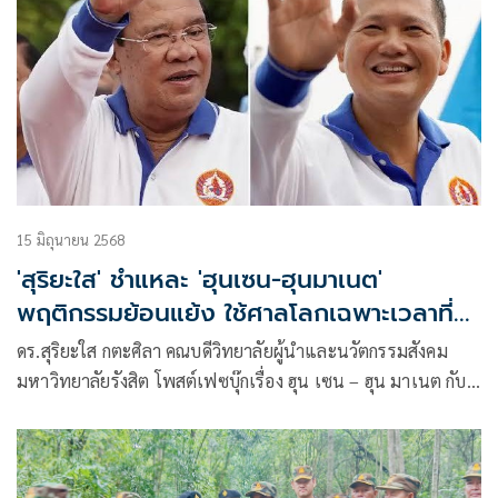
15 มิถุนายน 2568
'สุริยะใส' ชำแหละ 'ฮุนเซน-ฮุนมาเนต'
พฤติกรรมย้อนแย้ง ใช้ศาลโลกเฉพาะเวลาที่
ตนได้ประโยชน์
ดร.สุริยะใส กตะศิลา คณบดีวิทยาลัยผู้นำและนวัตกรรมสังคม
มหาวิทยาลัยรังสิต โพสต์เฟซบุ๊กเรื่อง ฮุน เซน – ฮุน มาเนต กับ
พฤติกรรมย้อนแย้งในการใช้กฎหมายระหว่างประเทศ