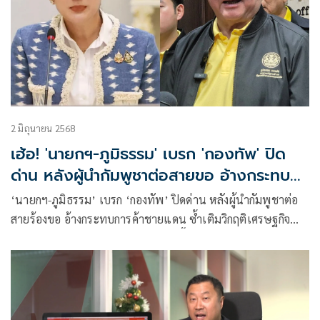
2 มิถุนายน 2568
เฮ้อ! 'นายกฯ-ภูมิธรรม' เบรก 'กองทัพ' ปิด
ด่าน หลังผู้นำกัมพูชาต่อสายขอ อ้างกระทบ
การค้าชายแดน
‘นายกฯ-ภูมิธรรม’ เบรก ‘กองทัพ’ ปิดด่าน หลังผู้นำกัมพูชาต่อ
สายร้องขอ อ้างกระทบการค้าชายแดน ซ้ำเติมวิกฤติเศรษฐกิจ
ประเทศ ขณะที่ทหารแจ้ง รุกล้ำ เข้าพื้นที่ไม่สบายใจ