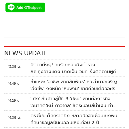
ac
wi
o
n
h
e
tt
p
e
ar
b
er
y
e
o
Li
o
n
k
k
NEWS UPDATE
ปัตตานีระอุ! คนร้ายลอบยิงตำรวจ
15:08 น.
สภ.ทุ่งยางแดง บาดเจ็บ จนท.เร่งติดตามผู้ก่อ
เหตุ
ชำแหละ 'อาชีพ-สายสัมพันธ์' สว.อำนาจเจริญ
14:49 น.
'ยิ่งชีพ' งงหนัก 'สมพาน' ขายก๋วยเตี๋ยวอะไร
'เท้ง' ลั่นก้าวสู่ปีที่ 3 'ปชน.' สานต่อภารกิจ
14:29 น.
'อนาคตใหม่-ก้าวไกล' ซัดระบอบสีน้ำเงิน ทำ
หลักนิติรัฐ-นิติธรรมสั่นคลอน
ตร.ชี้ปมเด็กกราดยิง หลายปัจจัยเชื่อมโยงพบ
14:08 น.
ศึกษาข้อมูลปืนในออนไลน์เกือบ 2 ปี