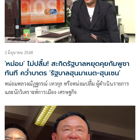
2 มิถุนายน 2568
'หม่อม' ไม่ปลื้ม! สะกิดรัฐบาลหยุดคุยกัมพูชา
ทันที คว่ำบาตร 'รัฐบาลฮุนมาเนต-ฮุนเซน'
หม่อมหลวงณัฏฐกรณ์ เทวกุล หรือหม่อมปลื้ม ผู้ดำเนินรายการ
และนักวิเคราะห์การเมือง-เศรษฐกิจ