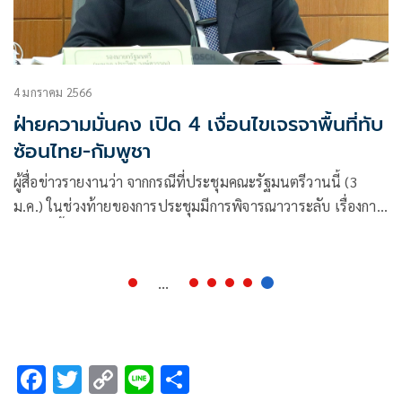
4 มกราคม 2566
ฝ่ายความมั่นคง เปิด 4 เงื่อนไขเจรจาพื้นที่ทับ
ซ้อนไทย-กัมพูชา
ผู้สื่อข่าวรายงานว่า จากกรณีที่ประชุมคณะรัฐมนตรีวานนี้ (3
ม.ค.) ในช่วงท้ายของการประชุมมีการพิจารณาวาระลับ เรื่องการ
พัฒนาพื้นที่ทับซ้อนไทย
...
F
T
C
Li
S