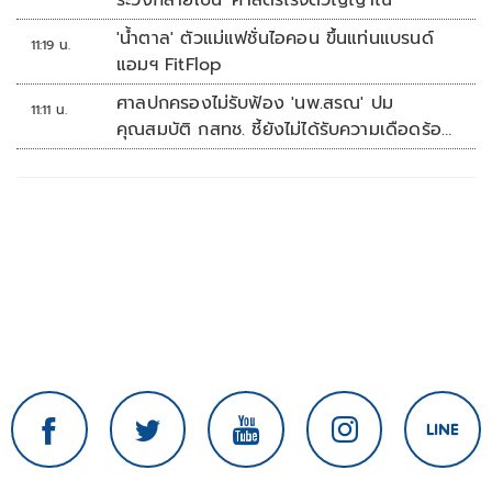
ระวังกลายเป็น 'ศาสตร์ไร้จิตวิญญาณ'
'น้ำตาล' ตัวแม่แฟชั่นไอคอน ขึ้นแท่นแบรนด์
11:19 น.
แอมฯ FitFlop
ศาลปกครองไม่รับฟ้อง 'นพ.สรณ' ปม
11:11 น.
คุณสมบัติ กสทช. ชี้ยังไม่ได้รับความเดือดร้อน
เสียหาย