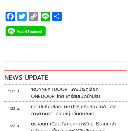
เมษายน 2569 เวลา 19.15 น.
F
T
C
Li
S
ac
wi
o
n
h
e
tt
p
e
ar
b
er
y
e
o
Li
o
n
k
k
NEWS UPDATE
'BOYNEXTDOOR' เคาะประตูเรียก
11:37 น.
ONEDOOR ไทย เตรียมเปิดบ้านรับ
เปิดปมหึงเลือด! นศ.ปวส.กลับห้องแฟน เจอ
11:33 น.
ภาพบาดตา ก่อนหนุ่มจีนดับสลด
ดร.เอนก เตือนสังคมศาสตร์ไทย ไร้รากเหง้า
11:22 น.