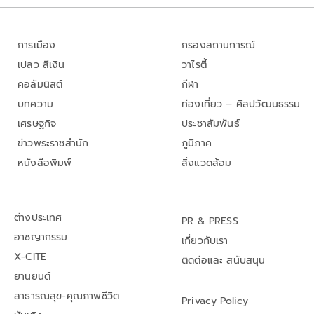
การเมือง
กรองสถานการณ์
เปลว สีเงิน
วาไรตี้
คอลัมนิสต์
กีฬา
บทความ
ท่องเที่ยว – ศิลปวัฒนธรรม
เศรษฐกิจ
ประชาสัมพันธ์
ข่าวพระราชสำนัก
ภูมิภาค
หนังสือพิมพ์
สิ่งแวดล้อม
ต่างประเทศ
PR & PRESS
อาชญากรรม
เกี่ยวกับเรา
X-CITE
ติดต่อและ สนับสนุน
ยานยนต์
สาธารณสุข-คุณภาพชีวิต
Privacy Policy