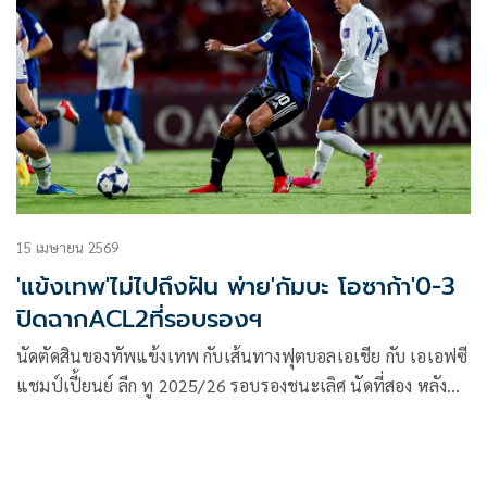
15 เมษายน 2569
'แข้งเทพ'ไม่ไปถึงฝัน พ่าย'กัมบะ โอซาก้า'0-3
ปิดฉากACL2ที่รอบรองฯ
นัดตัดสินของทัพแข้งเทพ กับเส้นทางฟุตบอลเอเชีย กับ เอเอฟซี
แชมป์เปี้ยนย์ ลีก ทู 2025/26 รอบรองชนะเลิศ นัดที่สอง หลัง
จากทัพแข้งเทพ บุกไปคว้าชัย 0-1 ถึงถิ่น โอซาก้า มานัดนี่กลับมา
แข่งขันที่ประเทศไทยอีกครั้ง โดยแข้งเทพจะเปิดบ้าน ราชมัง
คลากีฬาสถาน ต้อนรับการมาเยือน กัมบะ โอซาก้า ในวันพุธที่ 15