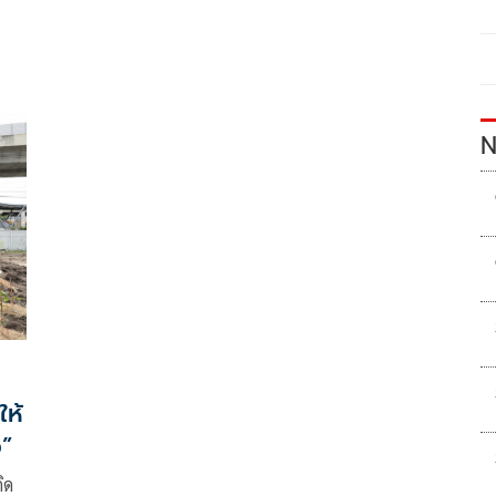
N
ให้
ง”
ิด