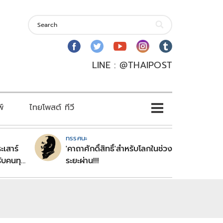
LINE : @THAIPOST
พ์
ไทยโพสต์ ทีวี
ทรรศนะ
ะเสาร์
'คาถาศักดิ์สิทธิ์'สำหรับโลกในช่วง
ับคนทุก
ระยะผ่าน!!!