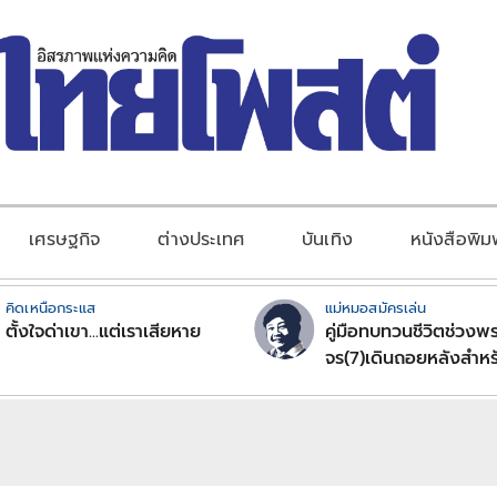
เศรษฐกิจ
ต่างประเทศ
บันเทิง
หนังสือพิม
คิดเหนือกระแส
แม่หมอสมัครเล่น
ตั้งใจด่าเขา...แต่เราเสียหาย
คู่มือทบทวนชีวิตช่วงพร
จร(7)เดินถอยหลังสำหร
ลัคนาราศีตอนที่2