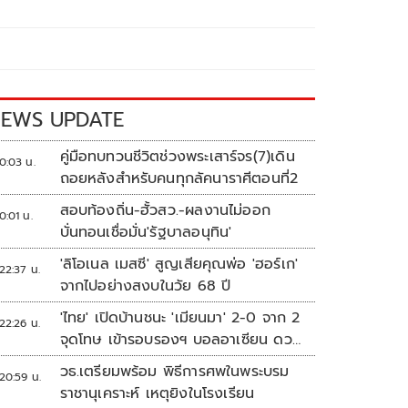
EWS UPDATE
คู่มือทบทวนชีวิตช่วงพระเสาร์จร(7)เดิน
0:03 น.
ถอยหลังสำหรับคนทุกลัคนาราศีตอนที่2
สอบท้องถิ่น-ฮั้วสว.-ผลงานไม่ออก
0:01 น.
บั่นทอนเชื่อมั่น'รัฐบาลอนุทิน'
'ลิโอเนล เมสซี' สูญเสียคุณพ่อ 'ฮอร์เก'
22:37 น.
จากไปอย่างสงบในวัย 68 ปี
'ไทย' เปิดบ้านชนะ 'เมียนมา' 2-0 จาก 2
22:26 น.
จุดโทษ เข้ารอบรองฯ บอลอาเซียน ดวล
'สิงคโปร์'
วธ.เตรียมพร้อม พิธีการศพในพระบรม
20:59 น.
ราชานุเคราะห์ เหตุยิงในโรงเรียน