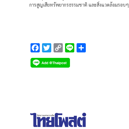
การสูญเสียทรัพยากรธรรมชาติ และสิ่งแวดล้อมรอบๆ 
รู้หรือไม่ ?
F
T
C
Li
S
ac
wi
o
n
h
e
tt
p
e
ar
b
er
y
e
o
Li
o
n
k
k