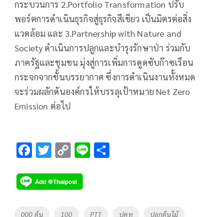
กระบวนการ 2.Portfolio Transformation ปรับ
พอร์ตการดำเนินธุรกิจสู่ธุรกิจสีเขียว เป็นมิตรต่อสิ่ง
แวดล้อม และ 3.Partnership with Nature and
Society ดำเนินการปลูกและบำรุงรักษาป่า ร่วมกับ
ภาครัฐและชุมชน มุ่งสู่การเพิ่มการดูดซับก๊าซเรือน
กระจกจากชั้นบรรยากาศ ซึ่งการดำเนินงานทั้งหมด
จะร่วมผลักดันองค์กรให้บรรลุเป้าหมาย Net Zero
Emission ต่อไป
F
T
C
Li
S
ac
wi
o
n
h
e
tt
p
e
ar
b
er
y
e
o
Li
Tags
000 ต้น
100
PTT
ปตท
ปลูกต้นไม้