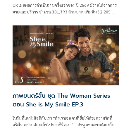
OR เผยผลการดำเนินงานครึ่งแรกของ ปี 2569 มีรายได้จากการ
ขายและบริการ จำนวน 381,793 ล้านบาท เพิ่มขึ้น 32,205
ล้านบาท หรือเพิ่มขึ้น 9.2% เมื่อเทียบกับช่วงเดียวกันของปีก่อน
หน้า ย้ำเติบโตในทุกกลุ่มธุรกิจ และยังคงเดินหน้าขยายธุรกิจ EV
และธุรกิจ Lifestyle ท่ามกลางความผันผวน
ภาพยนตร์สั้น ชุด The Woman Series
ตอน She is My Smile EP.3
ในวันที่โลกไม่ใจดีกับเรา “ถ้าเราเจอคนที่ยิ้มให้ด้วยความรักที่
จริงใจ อย่าปล่อยเค้าไปจากชีวิตเรา” ...คำพูดของพ่อยังคงก้อง