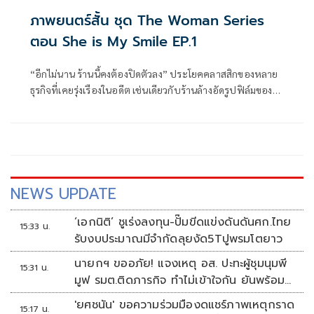
ภาพยนตร์สั้น ชุด The Woman Series
ตอน She is My Smile EP.1
“อีกไม่นาน ร้านนี้คงต้องปิดตัวลง” ประโยคคลาสสิกของหลาย
ธุรกิจที่เคยรุ่งเรืองในอดีต เช่นเดียวกับร้านล้างอัดรูปฟิล์มของ
“ลูกชาย” ชายหนุ่มเจ้าของร้านที่สืบต่อกิจการจากรุ่นพ่อรุ่นแม่
กำลังถอดใจกับร้านทึมมืดใกล้ตกยุค ที่อยู่ ๆ ก็กลับสว่างวาบด้วย
การปรากฏตัวของ “อัญญ่า”
NEWS UPDATE
‘เอกนิติ’ ชูเร่งลงทุน-ปั๊มขีดแข่งดันดันศก.ไทย
15:33 น.
รับงบประมาณมีจำกัดลุยงัด5Tปูพรมโตยาว
นายกฯ ขออภัย! แจงเหตุ อส. ปะทะผู้ชุมนุมพี
15:31 น.
มูฟ รมต.ติดภารกิจ ทำไม่เข้าใจกัน ยันพร้อม
คุยหาทางออก
'ยศชนัน' ขอความร่วมมืองดแชร์ภาพเหตุกราด
15:17 น.