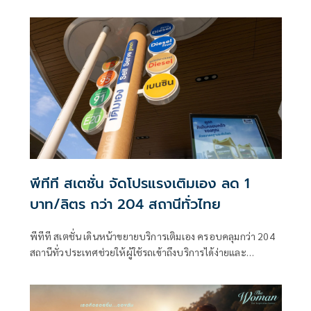
ชัดในหัวของ “ลูกชาย” ที่เพิ่งสร้างรอยร้าวในความสัมพันธ์กับ
“อัญญ่า” ด้วยความเข้าใจผิดที่ตัวเขาคิดไปเอง ความฝันทั้งหมด
ที่ทั้งคู่เคยก่อร่างสร้างมาเกือบถูกทำลายลงหมดสิ้น แต่แล้วด้วย
“รอยยิ้ม” ของใครบางคน ได้ช่วยนำทางให้ทั้งคู่มองเห็นหนทาง
สว่าง ผ่านพ้นช่วงเวลาอันยากลำบาก ก่อนจะกลับมาเข้าใจ และ
ร่วมกันสานฝันที่จะส่งมอบรอยยิ้มนั้นไปสู่ผู้คน เพื่อสร้างพลัง
และแรงบันดาลใจให้ทุกชีวิตได้ก้าวต่อไปอย่างมีความสุข
พีทีที สเตชั่น จัดโปรแรงเติมเอง ลด 1
บาท/ลิตร กว่า 204 สถานีทั่วไทย
พีทีที สเตชั่น เดินหน้าขยายบริการเติมเอง ครอบคลุมกว่า 204
สถานีทั่วประเทศช่วยให้ผู้ใช้รถเข้าถึงบริการได้ง่ายและ
ครอบคลุมยิ่งขึ้น ช่วยลดระยะเวลาการรอคิว โดยเฉพาะในช่วง
เวลาเร่งด่วน