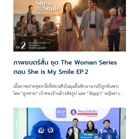
ภาพยนตร์สั้น ชุด The Woman Series
ตอน She is My Smile EP.2
เมื่อภาพถ่ายชุดหนึ่งที่ซ่อนตัวในมุมลิ้นชักมานานปีถูกค้นพบ
โดย “ลูกชาย” เจ้าของร้านล้างอัดรูป และ “อัญญ่า” หญิงสาวผู้มี
รอยยิ้มอันสดใส เหมือนได้ค้นพบแรงบันดาลใจใหม่ของชีวิต อัญ
ญ่าค่อย ๆ กลายมาเป็นเพื่อนคู่คิดที่อยู่เคียงข้างชายหนุ่ม เธอ
ไม่ใช่แค่แสงสว่าง แต่เป็นทั้งกำลังใจ