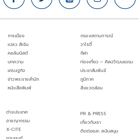
การเมือง
กรองสถานการณ์
เปลว สีเงิน
วาไรตี้
คอลัมนิสต์
กีฬา
บทความ
ท่องเที่ยว – ศิลปวัฒนธรรม
เศรษฐกิจ
ประชาสัมพันธ์
ข่าวพระราชสำนัก
ภูมิภาค
หนังสือพิมพ์
สิ่งแวดล้อม
ต่างประเทศ
PR & PRESS
อาชญากรรม
เกี่ยวกับเรา
X-CITE
ติดต่อและ สนับสนุน
ยานยนต์