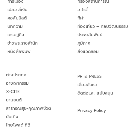
การเมือง
กรองสถานการณ์
เปลว สีเงิน
วาไรตี้
คอลัมนิสต์
กีฬา
บทความ
ท่องเที่ยว – ศิลปวัฒนธรรม
เศรษฐกิจ
ประชาสัมพันธ์
ข่าวพระราชสำนัก
ภูมิภาค
หนังสือพิมพ์
สิ่งแวดล้อม
ต่างประเทศ
PR & PRESS
อาชญากรรม
เกี่ยวกับเรา
X-CITE
ติดต่อและ สนับสนุน
ยานยนต์
สาธารณสุข-คุณภาพชีวิต
Privacy Policy
บันเทิง
ไทยโพสต์ ทีวี