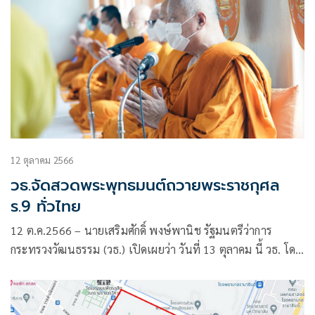
12 ตุลาคม 2566
วธ.จัดสวดพระพุทธมนต์ถวายพระราชกุศล
ร.9 ทั่วไทย
12 ต.ค.2566 – นายเสริมศักดิ์ พงษ์พานิช รัฐมนตรีว่าการ
กระทรวงวัฒนธรรม (วธ.) เปิดเผยว่า วันที่ 13 ตุลาคม นี้ วธ. โดย
กรมการศาสนา จะจัดพิธีสวดพระพุทธมนต์อุทิศถวายพระราช
กุศล พระบาทสมเด็จพระบรมชนกาธิเบศร มหาภูมิพลอดุลยเดช
มหาราช บรมนาถบพิตร เนื่องในวันนวมินทรมหาราช