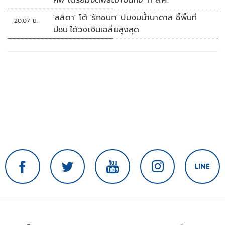
'ลลิดา' โต้ 'รักชนก' ปมงบน้ำบาดาล ชี้พื้นที่
20:07 น.
ปชน.ได้วงเงินเฉลี่ยสูงสุด