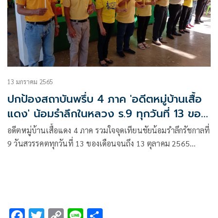
13 มกราคม 2565
ปกป้องสถาบันพรึ่บ 4 ภาค 'อดีตหมู่บ้านเสื้อ
แดง' น้อมรำลึกในหลวง ร.9 ทุกวันที่ 13 ของ
เดือน
อดีตหมู่บ้านเสื้อแดง 4 ภาค รวมใจจุดเทียนชัยน้อมรำลึกรัชกาลที่
9 วันสวรรคตทุกวันที่ 13 ของเดือนจนถึง 13 ตุลาคม 2565
พร้อมกล่าวสดุดี ‘ในหลวงในความทรงจำ’ น้อมรำลึกถึงพระ
มหากรุณาธิคุณพระผู้ทรงเป็นนิรันดร์
F
T
C
Li
S