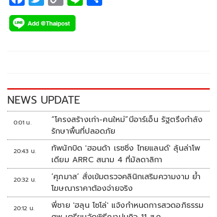
ac
wi
o
n
h
e
tt
p
e
ar
b
er
y
e
o
Li
o
n
k
k
NEWS UPDATE
“โครงสร้างเก่า-คนใหม่”บีอาร์เอ็น รัฐตรึงกำลัง
0:01 น.
รักษาพื้นที่ปลอดภัย
ทัพนักบิด 'ฮอนด้า เรซซิ่ง ไทยแลนด์' ลุ้นล่าโพ
20:43 น.
เดียม ARRC สนาม 4 ที่มัลดาลิกา
‘ศุภมาส’ สั่งเข้มตรวจคลินิกเสริมความงาม ย้ำ
20:32 น.
โฆษณาราคาต้องจ่ายจริง
พี่ชาย 'ฮลุน โซโล่' แจ้งกำหนดการสวดอภิธรรม
20:12 น.
ศพ เตรียมจัดพิธีฌาปนกิจ 11 ส.ค.