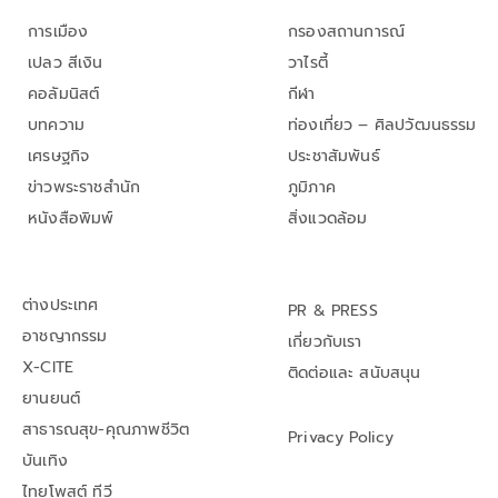
การเมือง
กรองสถานการณ์
เปลว สีเงิน
วาไรตี้
คอลัมนิสต์
กีฬา
บทความ
ท่องเที่ยว – ศิลปวัฒนธรรม
เศรษฐกิจ
ประชาสัมพันธ์
ข่าวพระราชสำนัก
ภูมิภาค
หนังสือพิมพ์
สิ่งแวดล้อม
ต่างประเทศ
PR & PRESS
อาชญากรรม
เกี่ยวกับเรา
X-CITE
ติดต่อและ สนับสนุน
ยานยนต์
สาธารณสุข-คุณภาพชีวิต
Privacy Policy
บันเทิง
ไทยโพสต์ ทีวี