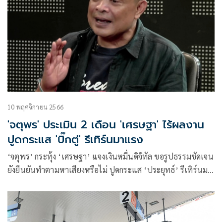
10 พฤศจิกายน 2566
'จตุพร' ประเมิน 2 เดือน 'เศรษฐา' ไร้ผลงาน
ปูดกระแส 'บิ๊กตู่' รีเทิร์นมาแรง
‘จตุพร’ กระทุ้ง ‘เศรษฐา’ แจงเงินหมื่นดิจิทัล ขอรูปธรรมชัดเจน
ยังยืนยันทำตามหาเสียงหรือไม่ ปูดกระแส ‘ประยุทธ์’ รีเทิร์นมา
แรง จับตา มี.ค. – เม.ย. 67 เห็นภาพการเมืองใหญ่ขยับ