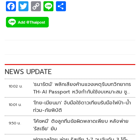
F
T
C
Li
S
ac
wi
o
n
h
e
tt
p
e
ar
b
er
y
e
o
Li
o
n
k
k
NEWS UPDATE
'ธนารัตน์' พลิกเสียงค้านแจงเหตุรับบทวิทยากร
10:02 น.
TH-AI Passport หวังกำกับใช้งบเหมาะสม ชู
จุดเด่นคนไทยได้ใช้ AI ระดับโปร ลดเหลื่อมล้ำ
'ไทย-เมียนมา' จับมือใช้ดาวเทียมรับมือไฟป่า-น้ำ
10:01 น.
ทางเทคโนโลยี เซฟงบไปกว่า900ล้าน เชื่อหาก
ท่วม-ภัยพิบัติ
ใช้เต็มที่เอกชนขาดทุนย่อยยับ
'โค้ชหมี' ติงลูกทีมข้อผิดพลาดเพียบ หลังพ่าย
9:50 น.
'รัสเซีย' ยับ
ฟุตซอลไทย พ่าย รัสเซีย 1-7 จบอันดับ 3 โต๊ะ