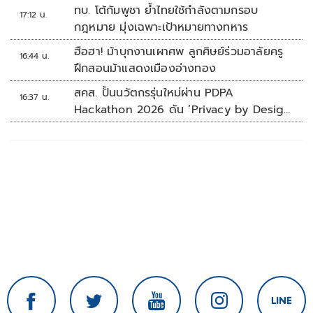
รุนแรง
ทบ. โต้กัมพูชา ย้ำไทยใช้กำลังตามกรอบ
17:12 น.
กฎหมาย มุ่งเฉพาะเป้าหมายทางทหาร
ฮือฮา! ม้าบุกงานเผาศพ ลูกศิษย์ร่วมอาลัยครู
16:44 น.
ฝึกสอนม้าแสดงเมืองอ่างทอง
สคส. ปั้นนวัตกรรุ่นใหม่ผ่าน PDPA
16:37 น.
Hackathon 2026 ดัน ‘Privacy by Design
for all’ สู่โซลูชันคุ้มครองข้อมูลส่วนบุคคลที่
ใช้ได้จริง