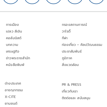
การเมือง
กรองสถานการณ์
เปลว สีเงิน
วาไรตี้
คอลัมนิสต์
กีฬา
บทความ
ท่องเที่ยว – ศิลปวัฒนธรรม
เศรษฐกิจ
ประชาสัมพันธ์
ข่าวพระราชสำนัก
ภูมิภาค
หนังสือพิมพ์
สิ่งแวดล้อม
ต่างประเทศ
PR & PRESS
อาชญากรรม
เกี่ยวกับเรา
X-CITE
ติดต่อและ สนับสนุน
ยานยนต์