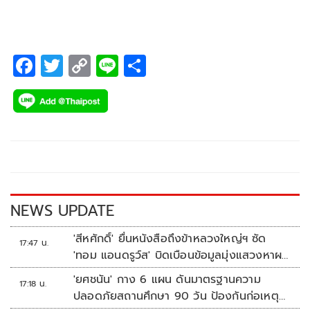
การที่ภาพยนตร์มีภาคต่อถึง 3 ภาคด้วยกัน และยังมีฐานแฟน
หนังจำนวนมากอยู่ทั่วประเทศอย่างเหนียวแน่น จัดงาน Aura
Exclusive Movie Night ขึ้น ณ โรงภาพยนตร์ พารากอน ซีนีเพล็
F
T
C
Li
S
กซ์ ชั้น 5 ศูนย์การค้าสยามพารากอน
ac
wi
o
n
h
e
tt
p
e
ar
b
er
y
e
o
Li
o
n
k
k
NEWS UPDATE
'สีหศักดิ์' ยื่นหนังสือถึงข้าหลวงใหญ่ฯ ซัด
17:47 น.
'ทอม แอนดรูว์ส' บิดเบือนข้อมูลมุ่งแสวงหาผล
ประโยชน์ทางการเมือง
'ยศชนัน' กาง 6 แผน ดันมาตรฐานความ
17:18 น.
ปลอดภัยสถานศึกษา 90 วัน ป้องกันก่อเหตุ