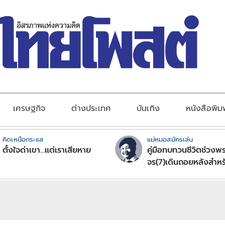
เศรษฐกิจ
ต่างประเทศ
บันเทิง
หนังสือพิม
คิดเหนือกระแส
แม่หมอสมัครเล่น
ตั้งใจด่าเขา...แต่เราเสียหาย
คู่มือทบทวนชีวิตช่วงพร
จร(7)เดินถอยหลังสำหร
ลัคนาราศีตอนที่2