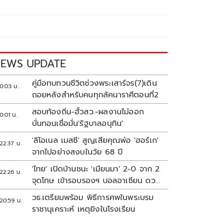
EWS UPDATE
คู่มือทบทวนชีวิตช่วงพระเสาร์จร(7)เดิน
0:03 น.
ถอยหลังสำหรับคนทุกลัคนาราศีตอนที่2
สอบท้องถิ่น-ฮั้วสว.-ผลงานไม่ออก
0:01 น.
บั่นทอนเชื่อมั่น'รัฐบาลอนุทิน'
'ลิโอเนล เมสซี' สูญเสียคุณพ่อ 'ฮอร์เก'
22:37 น.
จากไปอย่างสงบในวัย 68 ปี
'ไทย' เปิดบ้านชนะ 'เมียนมา' 2-0 จาก 2
22:26 น.
จุดโทษ เข้ารอบรองฯ บอลอาเซียน ดวล
'สิงคโปร์'
วธ.เตรียมพร้อม พิธีการศพในพระบรม
20:59 น.
ราชานุเคราะห์ เหตุยิงในโรงเรียน