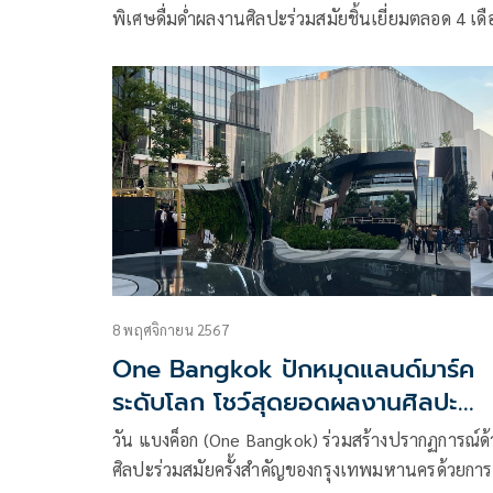
พิเศษดื่มด่ำผลงานศิลปะร่วมสมัยชิ้นเยี่ยมตลอด 4 เด
เต็มในเทศกาลศิลปะร่วมสมัยนานาชาติ บางกอก อาร์
เบียนนาเล่ 2024 (BAB 2024)
8 พฤศจิกายน 2567
One Bangkok ปักหมุดแลนด์มาร์ค
ระดับโลก โชว์สุดยอดผลงานศิลปะ
BAB2024
วัน แบงค็อก (One Bangkok) ร่วมสร้างปรากฏการณ์ด
ศิลปะร่วมสมัยครั้งสำคัญของกรุงเทพมหานครด้วยการ