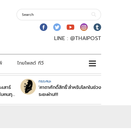
LINE : @THAIPOST
พ์
ไทยโพสต์ ทีวี
ทรรศนะ
ะเสาร์
'คาถาศักดิ์สิทธิ์'สำหรับโลกในช่วง
ับคนทุก
ระยะผ่าน!!!