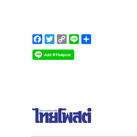
เปิดตัวผลงานศิลปะสุดอย่างยิ่งใหญ่และอลังการ โดยเ
หนึ่งในสถานที่จัดแสดงผลงานแห่งใหม่ในเทศกาลศิ
F
T
C
Li
S
ac
wi
o
n
h
e
tt
p
e
ar
b
er
y
e
o
Li
o
n
k
k