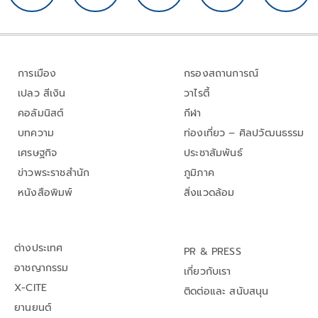
การเมือง
กรองสถานการณ์
เปลว สีเงิน
วาไรตี้
คอลัมนิสต์
กีฬา
บทความ
ท่องเที่ยว – ศิลปวัฒนธรรม
เศรษฐกิจ
ประชาสัมพันธ์
ข่าวพระราชสำนัก
ภูมิภาค
หนังสือพิมพ์
สิ่งแวดล้อม
ต่างประเทศ
PR & PRESS
อาชญากรรม
เกี่ยวกับเรา
X-CITE
ติดต่อและ สนับสนุน
ยานยนต์