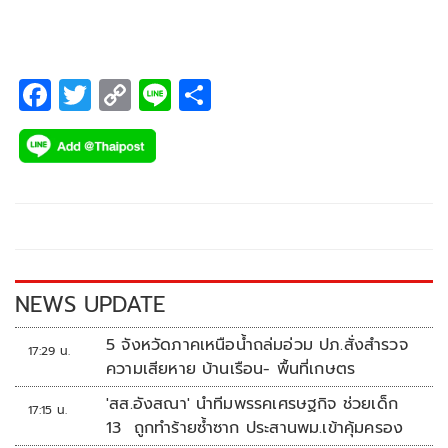
เคิล แกรนด์ คอนเวนชั่น กรุงเทพมหานคร โดยมี นายพัฒนา
พร้อมพัฒน์ รัฐมนตรีว่าการกระทรวงสาธารณสุข นายวรโชติ
สุคนธ์ขจร
F
T
C
Li
S
ac
wi
o
n
h
e
tt
p
e
ar
b
er
y
e
o
Li
o
n
k
k
NEWS UPDATE
5 จังหวัดภาคเหนือน้ำถล่มอ่วม ปภ.สั่งสำรวจ
17:29 น.
ความเสียหาย บ้านเรือน- พื้นที่เกษตร
'สส.อังสณา' นำทีมพรรคเศรษฐกิจ ช่วยเด็ก
17:15 น.
13 ถูกทำร้ายซ้ำซาก ประสานพม.เข้าคุ้มครอง