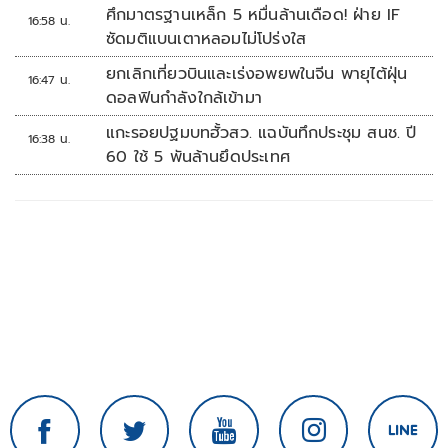
ศึกมาตรฐานเหล็ก 5 หมื่นล้านเดือด! ฝ่าย IF
16:58 น.
ซัดมติแบนเตาหลอมไม่โปร่งใส
ยกเลิกเที่ยวบินและเร่งอพยพในจีน พายุไต้ฝุ่น
16:47 น.
ดอลฟินกำลังใกล้เข้ามา
แกะรอยปฐมบทฮั้วสว. แฉบันทึกประชุม สนช. ปี
16:38 น.
60 ใช้ 5 พันล้านยึดประเทศ