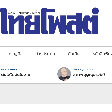
เศรษฐกิจ
ต่างประเทศ
บันเทิง
หนังสือพิม
ผักกาดหอม
วิสามัญบันเทิง
ดับไฟใต้มันไม่ง่าย
สุภาพบุรุษผู้อาวุโส?