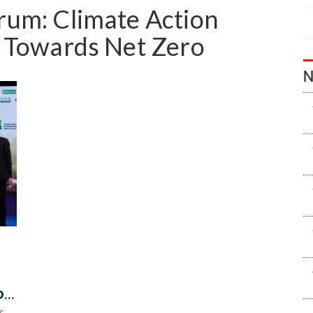
um: Climate Action
 Towards Net Zero
N
ง