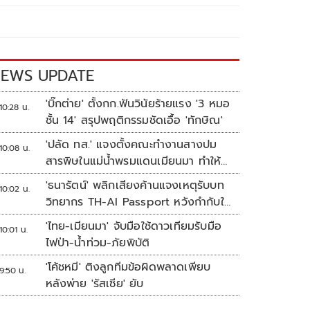
EWS UPDATE
'บิ๊กต่าย' ตั้งกก.ฟันวินัยร้ายแรง '3 หมอ
10:28 น.
ชั้น 14' สรุปพฤติกรรมชัดเอื้อ 'ทักษิณ'
'ปลัด ทส.' แจงตั้งคณะทำงานสางปม
10:08 น.
สารพิษในแม่น้ำพรมแดนเมียนมา ทำให้
แก้ปัญหารวดเร็ว
'ธนารัตน์' พลิกเสียงค้านแจงเหตุรับบท
10:02 น.
วิทยากร TH-AI Passport หวังกำกับใช้
งบเหมาะสม ชูจุดเด่นคนไทยได้ใช้ AI
'ไทย-เมียนมา' จับมือใช้ดาวเทียมรับมือ
10:01 น.
ระดับโปร ลดเหลื่อมล้ำทางเทคโนโลยี
ไฟป่า-น้ำท่วม-ภัยพิบัติ
เซฟงบไปกว่า900ล้าน เชื่อหากใช้เต็มที่
'โค้ชหมี' ติงลูกทีมข้อผิดพลาดเพียบ
เอกชนขาดทุนย่อยยับ
9:50 น.
หลังพ่าย 'รัสเซีย' ยับ