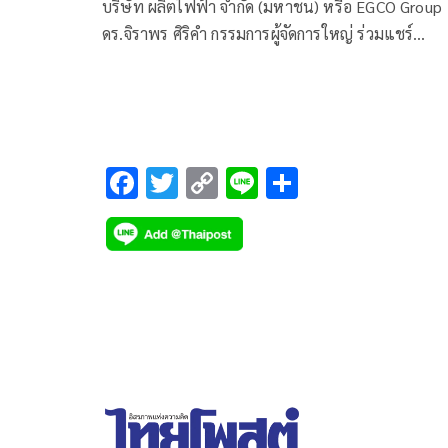
ไฟฟ้าและป่าต้นน้ำ มุ่งสู่สังคมคาร์บ
บริษัท ผลิตไฟฟ้า จำกัด (มหาชน) หรือ EGCO Group
ดร.จิราพร ศิริคำ กรรมการผู้จัดการใหญ่ ร่วมแชร์
ประสบการณ์การขับเคลื่อนสู่สังคมคาร์บอนต่ำอย่างเป
รูปธรรม
F
T
C
Li
S
ac
wi
o
n
h
e
tt
p
e
ar
b
er
y
e
o
Li
o
n
k
k