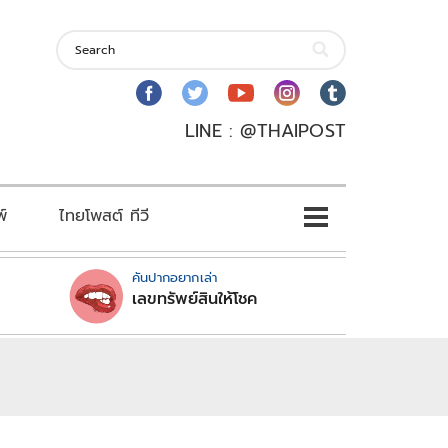
LINE : @THAIPOST
พ์
ไทยโพสต์ ทีวี
คันปากอยากเล่า
เลขทรัพย์สินให้โชค