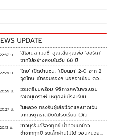
EWS UPDATE
'ลิโอเนล เมสซี' สูญเสียคุณพ่อ 'ฮอร์เก'
22:37 น.
จากไปอย่างสงบในวัย 68 ปี
'ไทย' เปิดบ้านชนะ 'เมียนมา' 2-0 จาก 2
22:26 น.
จุดโทษ เข้ารอบรองฯ บอลอาเซียน ดวล
'สิงคโปร์'
วธ.เตรียมพร้อม พิธีการศพในพระบรม
20:59 น.
ราชานุเคราะห์ เหตุยิงในโรงเรียน
ในหลวง ทรงรับผู้เสียชีวิตและบาดเจ็บ
20:27 น.
จากเหตุกราดยิงในโรงเรียน ไว้ใน
พระบรมราชานุเคราะห์
ชาวบุรีรัมย์ร้องทุกข์ น้ำท่วมนาข้าว
20:13 น.
ซ้ำซากทุกปี รถเล็กผ่านไม่ได้ วอนหน่วย