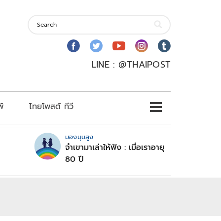
LINE : @THAIPOST
พ์
ไทยโพสต์ ทีวี
มองมุมสูง
จำเขามาเล่าให้ฟัง : เมื่อเราอายุ
80 ปี