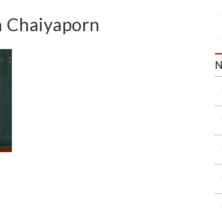
n Chaiyaporn
N