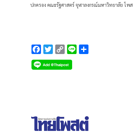
ปกครอง คณะรัฐศาสตร์ จุฬาลงกรณ์มหาวิทยาลัย โพส
รูปภาพและข้อความในเฟซบุ๊ก Chaiyan Chaiyaporn
F
T
C
Li
S
ac
wi
o
n
h
e
tt
p
e
ar
b
er
y
e
o
Li
o
n
k
k