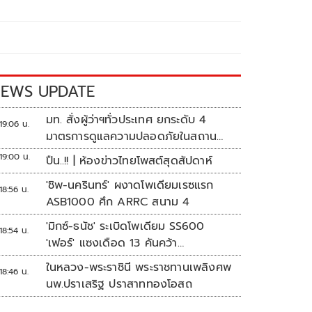
EWS UPDATE
มท. สั่งผู้ว่าฯทั่วประเทศ ยกระดับ 4
19:06 น.
มาตรการดูแลความปลอดภัยในสถาน
ศึกษา
19:00 น.
ปืน..!! | ห้องข่าวไทยโพสต์สุดสัปดาห์
'ชิพ-นครินทร์' ผงาดโพเดียมเรซแรก
18:56 น.
ASB1000 ศึก ARRC สนาม 4
'มิกซ์-ธนัช' ระเบิดโพเดียม SS600
18:54 น.
'เฟอร์' แซงเดือด 13 คันคว้า
แต้ม ศึก ARRC สนาม 4
ในหลวง-พระราชินี พระราชทานเพลิงศพ
18:46 น.
นพ.ปราเสริฐ ปราสาททองโอสถ