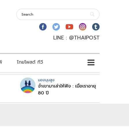
LINE : @THAIPOST
พ์
ไทยโพสต์ ทีวี
มองมุมสูง
จำเขามาเล่าให้ฟัง : เมื่อเราอายุ
80 ปี