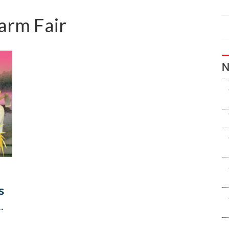
arm Fair
N
ร