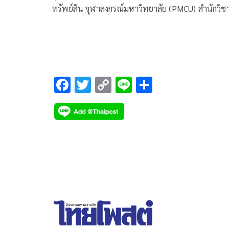
ทรัพย์สิน จุฬาลงกรณ์มหาวิทยาลัย (PMCU) สำนักวิช
ทรัพยากรการเกษตร สถาบันนวัตกรรมบูรณาการแห่ง
จุฬาลงกรณ์มหาวิทยาลัย และ ชุมนุม SIFE คณะพาณิ
ยศาสตร์และการบัญชี ร่วมสนับสนุนเกษตรกรไทย โด
เปิดพื้นที่
F
T
C
Li
S
ac
wi
o
n
h
e
tt
p
e
ar
b
er
y
e
o
Li
o
n
k
k