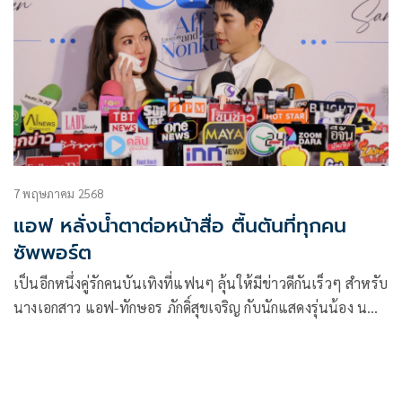
แพนเค้ก เขมนิจ, บีม กวี, ออย อฎิพรณ์ ตบเท้าร่วมแชร์
ประสบการณ์ความสวยความงาม พร้อมแขกรับเชิญผู้ใช้จริง อย่าง
ไทด์ เอกพันธ์-ทับทิม อัญรินทร์ มาร่วมการันตีถึงคุณภาพ ซึ่งได้
ดีเจ ดาด้า รับหน้าที่เป็นพิธีกรตลอดทั้งงาน
7 พฤษภาคม 2568
แอฟ หลั่งน้ำตาต่อหน้าสื่อ ตื้นตันที่ทุกคน
ซัพพอร์ต
เป็นอีกหนึ่งคู่รักคนบันเทิงที่แฟนๆ ลุ้นให้มีข่าวดีกันเร็วๆ สำหรับ
นางเอกสาว แอฟ-ทักษอร ภักดิ์สุขเจริญ กับนักแสดงรุ่นน้อง น
นกุล หรือ นน-ชานน สันตินธรกุล โดยถ้าย้อนกลับไปในอดีตหนุ่ม
นนกุลเคยให้สัมภาษณ์ว่าอีก 3 ปีพร้อมแต่ง และจากวันนั้นจนถึง
วันนี้ก็เกือบ 3 ปีตามที่เคยลั่นวาจาไว้แล้ว ล่าสุดแอฟได้ควงนนกุล