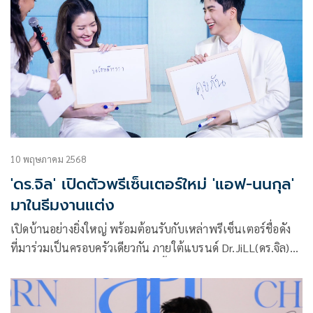
10 พฤษภาคม 2568
'ดร.จิล' เปิดตัวพรีเซ็นเตอร์ใหม่ 'แอฟ-นนกุล'
มาในธีมงานแต่ง
เปิดบ้านอย่างยิ่งใหญ่ พร้อมต้อนรับกับเหล่าพรีเซ็นเตอร์ชื่อดัง
ที่มาร่วมเป็นครอบครัวเดียวกัน ภายใต้แบรนด์ Dr.JiLL(ดร.จิล)
สำหรับงานมหกรรม Dr.JiLL ที่จัดขึ้น ณ Gayson Urban Resort
ชั้น 19 Gayson Tower โดยมีดาราชื่อดัง ไม่ว่าจะเป็น แอฟ ทักษ
ร, นนกุล ชานน, บุ๋ม ปนัดดา, ชาย ชาตโยดม, วิกกี้ สุนิสา เจสท์,