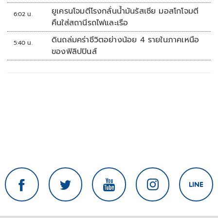
ยูเครนโจมตีโรงกลั่นน้ำมันรัสเซีย มอสโกโจมตี
6:02 น.
คืนใส่สถานีรถไฟและเรือ
ดินถล่มคร่าชีวิตอย่างน้อย 4 รายในภาคเหนือ
5:40 น.
ของฟิลิปปินส์