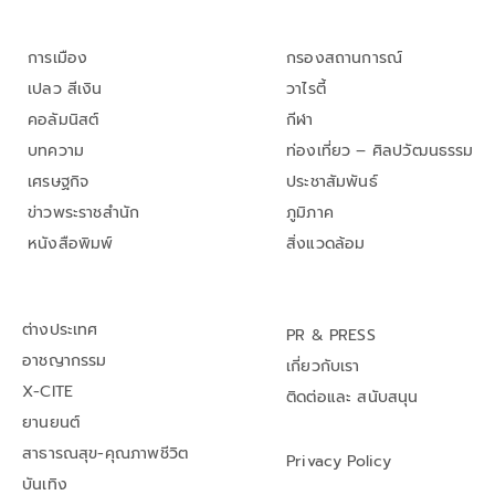
การเมือง
กรองสถานการณ์
เปลว สีเงิน
วาไรตี้
คอลัมนิสต์
กีฬา
บทความ
ท่องเที่ยว – ศิลปวัฒนธรรม
เศรษฐกิจ
ประชาสัมพันธ์
ข่าวพระราชสำนัก
ภูมิภาค
หนังสือพิมพ์
สิ่งแวดล้อม
ต่างประเทศ
PR & PRESS
อาชญากรรม
เกี่ยวกับเรา
X-CITE
ติดต่อและ สนับสนุน
ยานยนต์
สาธารณสุข-คุณภาพชีวิต
Privacy Policy
บันเทิง