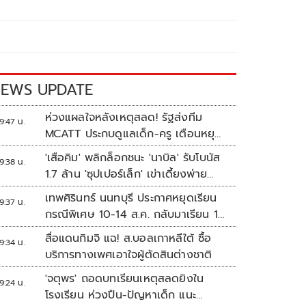
EWS UPDATE
ห่วงแผลใจหลังเหตุสลด! รัฐส่งทีม
9:47 น.
MCATT ประกบดูแลเด็ก-ครู เตือนหยุด
แชร์ภาพรุนแรง
'เสือคิม' พลิกล็อกชนะ 'นาบิล' รับโบนัส
9:38 น.
1.7 ล้าน 'ซุปเปอร์เล็ก' เข่าเดี้ยงพ่าย
TKO
เทพศิรินทร์ นนทบุรี ประกาศหยุดเรียน
9:37 น.
กรณีพิเศษ 10-14 ส.ค. กลับมาเรียน 17
ส.ค.
สื่อแดนกิมจิ แฉ! ส.บอลเกาหลีใต้ ซื้อ
9:34 น.
บริการทางเพศเอาใจผู้ตัดสินต่างชาติ
'จตุพร' ถอดบทเรียนเหตุสลดยิงใน
9:24 น.
โรงเรียน ห่วงปืน-ปัญหาเด็ก แนะ