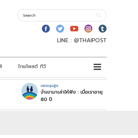
LINE : @THAIPOST
พ์
ไทยโพสต์ ทีวี
มองมุมสูง
จำเขามาเล่าให้ฟัง : เมื่อเราอายุ
80 ปี