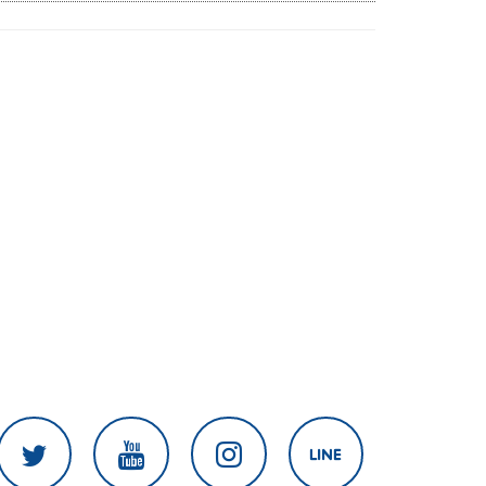
ศธ.เร่งอุดช่องโหว่