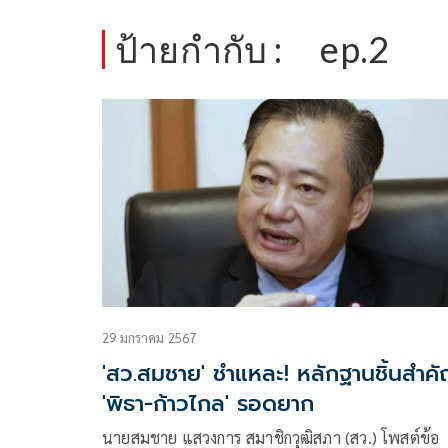
ป้ายกำกับ :
ep.2
29 มกราคม 2567
'สว.สมชาย' ชำแหละ! หลักฐานชิ้นสำค
'พิธา-ก้าวไกล' รอดยาก
นายสมชาย แสวงการ สมาชิกวุฒิสภา (สว.) โพสต์ข้อ