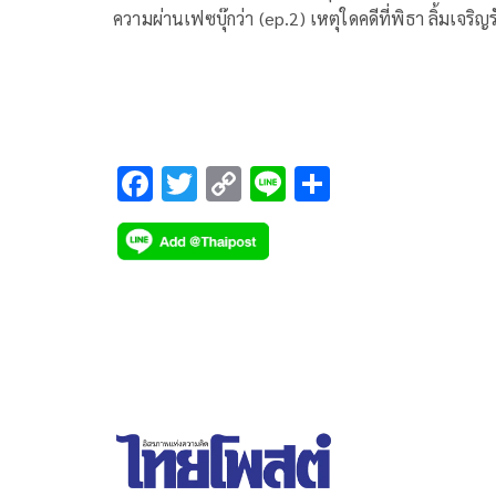
ความผ่านเฟซบุ๊กว่า (ep.2) เหตุใดคดีที่พิธา ลิ้มเจริญร
และพรรคก้าวไกล ที่ถูกนายธีรยุทธ สุวรรณเกษร ยื่น
คำร้อง
F
T
C
Li
S
ac
wi
o
n
h
e
tt
p
e
ar
b
er
y
e
o
Li
o
n
k
k