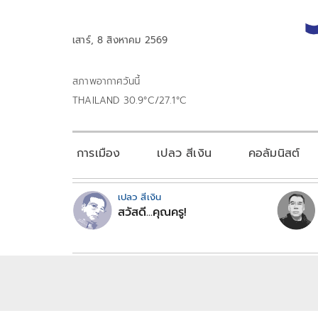
เสาร์, 8 สิงหาคม 2569
สภาพอากาศวันนี้
THAILAND 30.9°C/27.1°C
การเมือง
เปลว สีเงิน
คอลัมนิสต์
เปลว สีเงิน
สวัสดี...คุณครู!