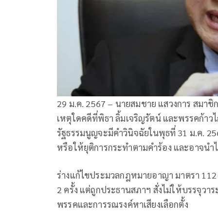
29 ม.ค. 2567 – นายสมชาย แสวงการ สมาชิกวุ
เหตุใดคดีที่พิธา ลิ้มเจริญรัตน์ และพรรคก้าวไ
รัฐธรรมนูญจะมีคำวินิจฉัยในพุธที่ 31 ม.ค. 2567 
หรือให้ยุติการกระทำตามคำร้อง และอาจนำไปสู
ร่างแก้ไขประมวลกฎหมายอาญา มาตรา 112 ที
2 ครั้ง แต่ถูกประธานสภาฯ สั่งไม่ให้บรรจุวา
พรรคและการรณรงค์หาเสียงเลือกตั้ง