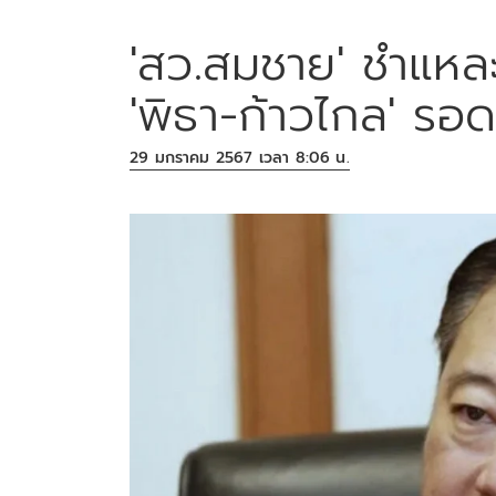
'สว.สมชาย' ชำแหละ
'พิธา-ก้าวไกล' รอ
29 มกราคม 2567 เวลา 8:06 น.