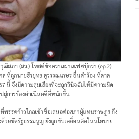
ฒิสภา (สว.) โพสต์ข้อความผ่านเฟซบุ๊กว่า (ep.2)
กล ที่ถูกนายธีรยุทธ สุวรรณเกษร ยื่นคำร้อง ที่ศาล
นี้ จึงมีความสุ่มเสี่ยงที่จะถูกวินิจฉัยให้มีความผิด
่การร้องดำเนินคดีที่หนักขึ้น
่พรรคก้าวไกลเข้าชื่อเสนอต่อสภาผู้แทนราษฎร ถึง
ระด้วยขัดรัฐธรรมนูญ ยังถูกขับเคลื่อนต่อในนโยบาย