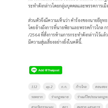
ระทำดังกล่าวโดยกลุ่มบุคคลและพรรคการเมือง
ส่วนตัวจึงมีความเห็นว่า คำร้องของนายธียุท
โดยอ้างถึงการที่นายพิธาและพรรคก้าวไกล ก
/2564 ที่สั่งการห้ามการกระทำดังกล่าวไว้แล
มีความสุ่มเสี่ยงอย่างยิ่งในคดีนี้.
Tags
112
ep.2
ก.ก.
ก้าวไกล
ตอนสอง
รอดยาก
ร่างกฎหมาย
ร่างแก้ไขประมวลกฎ
ศาลรัฐธรรมนูญ
สภา
สมชาย แสวงการ