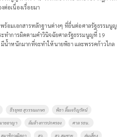
ต่อเนื่องเรื่อยมา
ธ พร้อมเอกสารหลักฐานต่างๆ ที่ยื่นต่อศาลรัฐธรรมนูญ
ระทำการผิดตามคำวินิจฉัยศาลรัฐธรรมนูญที่ 19
้ว มีน้ำหนักมากที่จะทำให้นายพิธา และพรรคก้าวไกล
ธีรยุทธ สุวรรณเกษร
พิธา ลิ้มเจริญรัตน์
หมายอาญา
ล้มล้างการปกครอง
ศาล รธน.
สมาชิกวุฒิสภา
สว.
สว.สมชาย
สุ่มเสี่ยง