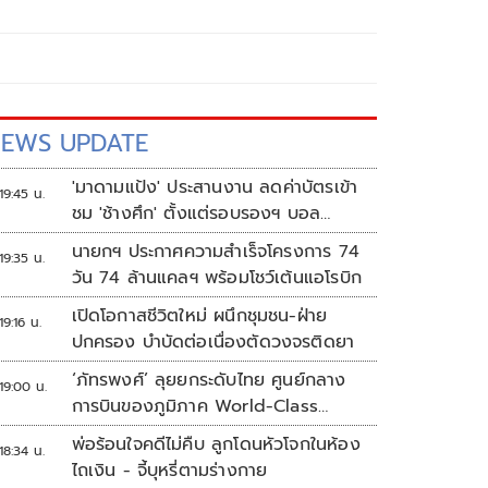
EWS UPDATE
'มาดามแป้ง' ประสานงาน ลดค่าบัตรเข้า
19:45 น.
ชม 'ช้างศึก' ตั้งแต่รอบรองฯ บอล
อาเซียน
นายกฯ ประกาศความสำเร็จโครงการ 74
19:35 น.
วัน 74 ล้านแคลฯ พร้อมโชว์เต้นแอโรบิก
เปิดโอกาสชีวิตใหม่ ผนึกชุมชน-ฝ่าย
19:16 น.
ปกครอง บำบัดต่อเนื่องตัดวงจรติดยา
‘ภัทรพงศ์’ ลุยยกระดับไทย ศูนย์กลาง
19:00 น.
การบินของภูมิภาค World-Class
Aviation Hub | ห้องข่าวไทยโพสต์สุด
พ่อร้อนใจคดีไม่คืบ ลูกโดนหัวโจกในห้อง
18:34 น.
สัปดาห์
ไถเงิน - จี้บุหรี่ตามร่างกาย