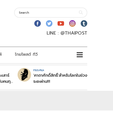
LINE : @THAIPOST
พ์
ไทยโพสต์ ทีวี
ทรรศนะ
ะเสาร์
'คาถาศักดิ์สิทธิ์'สำหรับโลกในช่วง
ับคนทุก
ระยะผ่าน!!!