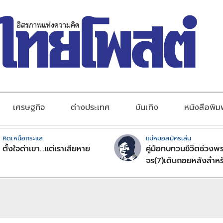
เศรษฐกิจ
ต่างประเทศ
บันเทิง
หนังสือพิม
คิดเหนือกระแส
แม่หมอสมัครเล่น
ตั้งใจด่าเขา...แต่เราเสียหาย
คู่มือทบทวนชีวิตช่วงพร
จร(7)เดินถอยหลังสำหร
ลัคนาราศีตอนที่2