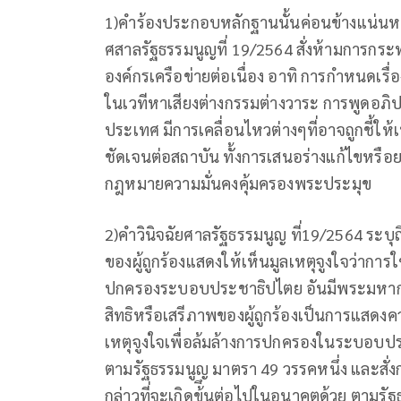
1)คำร้องประกอบหลักฐานนั้นค่อนข้างแน่นหนา
ศสาลรัฐธรรมนูญที่ 19/2564 สั่งห้ามการกระ
องค์กรเครือข่ายต่อเนื่อง อาทิ การกำหนดเ
ในเวทีหาเสียงต่างกรรมต่างวาระ การพูดอภิ
ประเทศ มีการเคลื่อนไหวต่างๆที่อาจถูกชี้ให้
ชัดเจนต่อสถาบัน ทั้งการเสนอร่างแก้ไขหร
กฎหมายความมั่นคงคุ้มครองพระประมุข
2)คำวินิจฉัยศาลรัฐธรรมนูญ ที่19/2564 ระบ
ของผู้ถูกร้องแสดงให้เห็นมูลเหตุจูงใจว่าการใ
ปกครองระบอบประชาธิปไตย อันมีพระมหากษัตร
สิทธิหรือเสรีภาพของผู้ถูกร้องเป็นการแสดงค
เหตุจูงใจเพื่อล้มล้างการปกครองในระบอบป
ตามรัฐธรรมนูญ มาตรา 49 วรรคหนึ่ง และสั่งกา
กล่าวที่จะเกิดข้ึนต่อไปในอนาคตด้วย ตามร