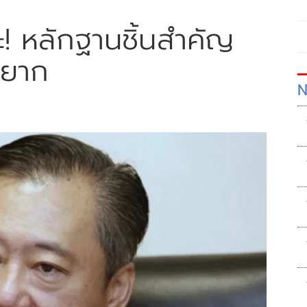
! หลักฐานชิ้นสำคัญ
ดยาก
N