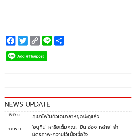
แทน นายเศรษฐา ทวีสิน นายกรัฐมนตรี
F
T
C
Li
S
ac
wi
o
n
h
e
tt
p
e
ar
b
er
y
e
o
Li
o
n
k
k
NEWS UPDATE
13:19 น.
ภูเขาไฟในกัวเตมาลาหยุดปะทุแล้ว
'อนุทิน' หารือเต็มคณะ 'มิน อ่อง หล่าย' ย้ำ
13:05 น.
มิตรภาพ-ความไว้เนื้อเชื่อใจ