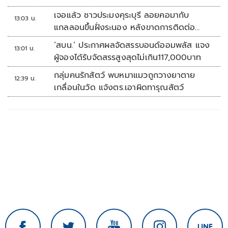
เจอแล้ว ชาวประมงคุระบุรี ลอยคอมากับ
13:03 น.
แกลลอนขึ้นฝั่งระนอง หลังขาดการติดต่อ
หลายวัน
‘สบน.’ ประกาศผลจัดสรรบอนด์ออมพลัส แจง
13:01 น.
ผู้จองได้รับจัดสรรสูงสุดไม่เกิน117,000บาท
กลุ่มคนรักสัตว์ พบหมาแมวถูกวางยาตาย
12:39 น.
เกลื่อนในวัด แจ้งตร.เอาผิดทารุณสัตว์