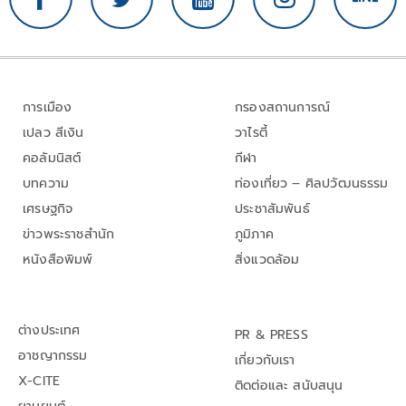
การเมือง
กรองสถานการณ์
เปลว สีเงิน
วาไรตี้
คอลัมนิสต์
กีฬา
บทความ
ท่องเที่ยว – ศิลปวัฒนธรรม
เศรษฐกิจ
ประชาสัมพันธ์
ข่าวพระราชสำนัก
ภูมิภาค
หนังสือพิมพ์
สิ่งแวดล้อม
ต่างประเทศ
PR & PRESS
อาชญากรรม
เกี่ยวกับเรา
X-CITE
ติดต่อและ สนับสนุน