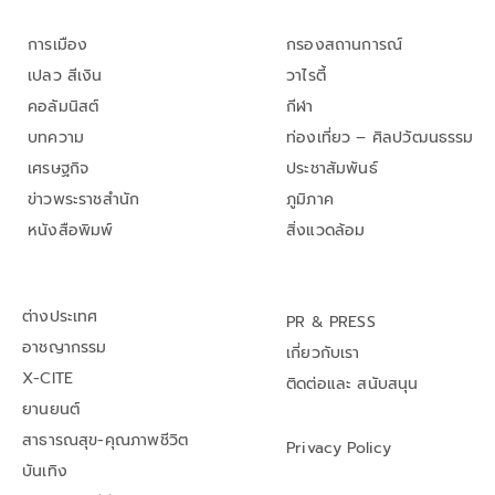
การเมือง
กรองสถานการณ์
เปลว สีเงิน
วาไรตี้
คอลัมนิสต์
กีฬา
บทความ
ท่องเที่ยว – ศิลปวัฒนธรรม
เศรษฐกิจ
ประชาสัมพันธ์
ข่าวพระราชสำนัก
ภูมิภาค
หนังสือพิมพ์
สิ่งแวดล้อม
ต่างประเทศ
PR & PRESS
อาชญากรรม
เกี่ยวกับเรา
X-CITE
ติดต่อและ สนับสนุน
ยานยนต์
สาธารณสุข-คุณภาพชีวิต
Privacy Policy
บันเทิง