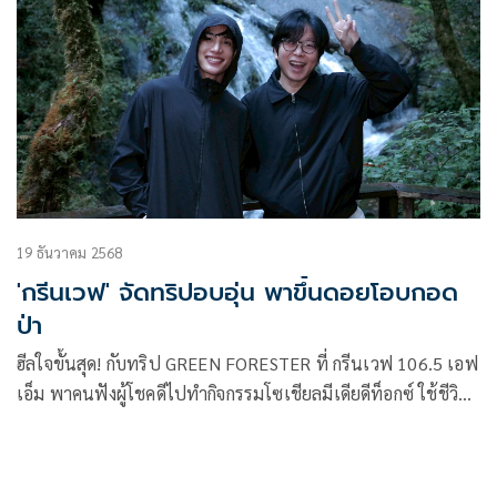
19 ธันวาคม 2568
'กรีนเวฟ' จัดทริปอบอุ่น พาขึ้นดอยโอบกอด
ป่า
ฮีลใจขั้นสุด! กับทริป GREEN FORESTER ที่ กรีนเวฟ 106.5 เอฟ
เอ็ม พาคนฟังผู้โชคดีไปทำกิจกรรมโซเชียลมีเดียดีท็อกซ์ ใช้ชีวิต
ช้าๆ ใกล้ชิดธรรมชาติ 3 วัน 2 คืนกันถึงที่จังหวัดเชียงใหม่ พา
เช็คอินขึ้นดอยอาบแสงแรกโอบกอดผืนป่า นอนดูฝนดาวตก ครบ
สูตรฉบับกรีนเวฟ โดยมี ดีเจเป้ วิศวะ กิจตันขจร และ ดีเจพียู ภูริ