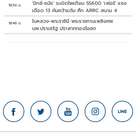
'มิกซ์-ธนัช' ระเบิดโพเดียม SS600 'เฟอร์' แซง
18:54 น.
เดือด 13 คันคว้าแต้ม ศึก ARRC สนาม 4
ในหลวง-พระราชินี พระราชทานเพลิงศพ
18:46 น.
นพ.ปราเสริฐ ปราสาททองโอสถ