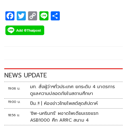
พรรธน์ จิระเมธาพร พาเที่ยวและสร้างสีสันตลอดทริป
F
T
C
Li
S
ac
wi
o
n
h
e
tt
p
e
ar
b
er
y
e
o
Li
o
n
k
k
NEWS UPDATE
มท. สั่งผู้ว่าฯทั่วประเทศ ยกระดับ 4 มาตรการ
19:06 น.
ดูแลความปลอดภัยในสถานศึกษา
19:00 น.
ปืน..!! | ห้องข่าวไทยโพสต์สุดสัปดาห์
'ชิพ-นครินทร์' ผงาดโพเดียมเรซแรก
18:56 น.
ASB1000 ศึก ARRC สนาม 4