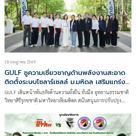
18 กรกฎาคม 2569
GULF ชูความเชี่ยวชาญด้านพลังงานสะอาด
ติดตั้งระบบโซลาร์เซลล์ ม.มหิดล เสริมแกร่ง
การวิจัยพัฒนา 'Nature-based Innovation'
GULF เดินหน้าพันธกิจด้านความยั่งยืน จับมือ อุทยานธรรมชาติ
พร้อมหนุนศักยภาพเด็กกลุ่มเปราะบาง
วิทยาสิรีรุกขชาติ มหาวิทยาลัยมหิดล สนับสนุนการปรับปรุง
หลังคา และติดตั้งระบบผลิตไฟฟ้าพลังงานแสงอาทิตย์ (Solar
Rooftop) มูลค่า 3.6 ล้านบาท เพื่อส่งเสริมการใช้พลังงานสะอาด
ในพื้นที่อุทยานฯ มุ่งยกระดับงานวิจัยด้านสมุนไพรไทยสู่ระดับ
อุตสาหกรรม และสร้างโอกาสทางการเรียนรู้ให้กับกลุ่มเด็กที่มี