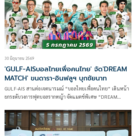
ความเปราะบางและประชาชนทั่วไป
30 มิถุนายน 2569
'GULF-AISบอลไทยเพื่อคนไทย' จัด'DREAM
MATCH' ขนดารา-อินฟลูฯ บุกชัยนาท
GULF-AIS สานต่อเจตนารมณ์ “บอลไทยเพื่อคนไทย” เดินหน้า
ยกระดับวงการฟุตบอลรากหญ้า จัดแมตช์พิเศษ “DREAM
MATCH แรงบันดาลใจบอลไทย ปลุกพลังบอลท้องถิ่น” สร้าง
ปรากฏการณ์ให้วงการฟุตบอลอีกครั้งด้วยการนำทัพรวมดาราอิน
ฟลูเอ็นเซอร์ชื่อดังมาฟาดแข้งในฟุตบอลนัดพิเศษกับ สโมสร
ชัยนาท ฮอร์นบิล , องค์การบริหารส่วนจังหวัดชัยนาท และ