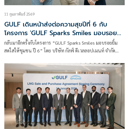
11 กุมภาพันธ์ 2569
GULF เดินหน้าส่งต่อความสุขปีที่ 6 กับ
โครงการ 'GULF Sparks Smiles มอบรอย
ยิ้มให้ชุมชน’ ณ ศูนย์นันทนาการคลองเตย วัน
กลับมาอีกครั้งกับโครงการ “GULF Sparks Smiles มอบรอยยิ้ม
ที่ 12-13 ก.พ.69 นี้
สดใสให้ชุมชน ปี 6” โดย บริษัท กัลฟ์ ดีเวลลอปเมนท์ จำกัด
(มหาชน) หรือ GULF สานต่อเจตนารมณ์ในการยกระดับคุณภาพ
ชีวิตแก่ชุมชน ร่วมกับ คณะทันตแพทยศาสตร์ จุฬาลงกรณ์
มหาวิทยาลัย ออกหน่วยทันตกรรมเคลื่อนที่เพื่อให้บริการตรวจ
รักษาและดูแลสุขภาพช่องปากแก่ประชาชนโดยไม่มีค่าใช้จ่าย
ในวันที่ 12-13 กุมภาพันธ์ 2569 ณ ศูนย์นันทนาการคลองเตย
กทม.