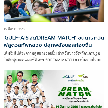
15 มีนาคม 2569
'GULF-AIS'จัด'DREAM MATCH' ขนดารา-อิน
ฟลูดวลทัพหลวง ปลุกพลังบอลท้องถิ่น
เต็มอิ่มไปด้วยความสุขและรอยยิ้ม สำหรับชาวจังหวัดนครปฐม
กับศึกฟุตบอลแมตช์พิเศษ “DREAM MATCH แรงบันดาลใจบอล
ไทย ปลุกพลังบอลท้องถิ่น” ที่สนามทัพหลวง ยูไนเต็ด จานเด็ด ส
เตเดียม จ.นครปฐม เมื่อวันที่ 14 มีนาคม 2569 ที่สร้าง
ปรากฏการณ์ด้วยการนำทีมรวมดาราอินฟลูเอ็นเซอร์ชื่อดังมา
ฟาดแข้งกับสโมสร “ทัพหลวง ยูไนเต็ด” ทีมระดับตำบลใน “บี
วายดี ดอลฟินส์ ลีกสาม”