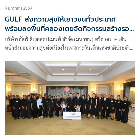
9 มกราคม 2569
GULF ส่งความสุขให้เยาวชนทั่วประเทศ
พร้อมลงพื้นที่คลองเตยจัดกิจกรรมสร้างรอย
ยิ้ม ชูสื่อการเรียนรู้รักษ์โลก ปลูกฝังจิตสำนึก
บริษัท กัลฟ์ ดีเวลลอปเมนท์ จำกัด (มหาชน) หรือ GULF เดิน
ด้านสิ่งแวดล้อม
หน้าส่งมอบความสุขต่อเนื่องในเทศกาลวันเด็กแห่งชาติประจำปี
2569