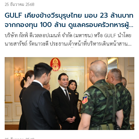
25 ธันวาคม 2568
GULF เคียงข้างวีรบุรุษไทย มอบ 23 ล้านบาท
จากกองทุน 100 ล้าน ดูแลครอบครัวทหารผู้
สละชีพเพื่อแผ่นดิน
บริษัท กัลฟ์ ดีเวลลอปเมนท์ จำกัด (มหาชน) หรือ GULF นำโดย
นายสารัชถ์ รัตนาวะดี ประธานเจ้าหน้าที่บริหารเดินหน้าสานต่อ
เจตนารมณ์ในการดูแลสังคมและรั้วของชาติ