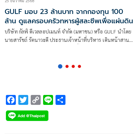
25 ธันวาคม 2568
GULF มอบ 23 ล้านบาท จากกองทุน 100
ล้าน ดูแลครอบครัวทหารผู้สละชีพเพื่อแผ่นดิน
บริษัท กัลฟ์ ดีเวลลอปเมนท์ จำกัด (มหาชน) หรือ GULF นำโดย
นายสารัชถ์ รัตนาวะดี ประธานเจ้าหน้าที่บริหาร เดินหน้าสาน
ต่อเจตนารมณ์ในการดูแลสังคมและรั้วของชาติ มอบเงินช่วย
เหลือจำนวน 23 ล้านบาท ให้แก่ครอบครัวทหารกล้าที่สละชีพ
เพื่อปกป้องอธิปไตยของชาติบริเวณชายแดนไทย-กัมพูชา ที่เกิด
เหตุปะทะในช่วงระหว่างวันที่ 8-23 ธันวาคม 2568
F
T
C
Li
S
ac
wi
o
n
h
e
tt
p
e
ar
b
er
y
e