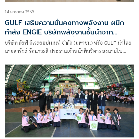
14 มกราคม 2569
GULF เสริมความมั่นคงทางพลังงาน ผนึก
กำลัง ENGIE บริษัทพลังงานชั้นนำจาก
ฝรั่งเศส ลงนามสัญญาซื้อขาย LNG ระยะยาว
บริษัท กัลฟ์ ดีเวลลอปเมนท์ จำกัด (มหาชน) หรือ GULF นำโดย
15 ปี
นายสารัชถ์ รัตนาวะดี ประธานเจ้าหน้าที่บริหาร ลงนามใน
สัญญาจัดหาก๊าซธรรมชาติเหลว (LNG Sale and Purchase
Agreement) กับ ENGIE S.A. (ENGIE) บริษัทพลังงานชั้นนำ
ระดับโลกสัญชาติฝรั่งเศส นำโดย นายเจอโรม มัลก้า คณะ
กรรมการบริหาร เพื่อเสริมสร้างความแข็งแกร่งและเสถียรภาพ
ด้านการจัดหาพลังงานให้กับประเทศ