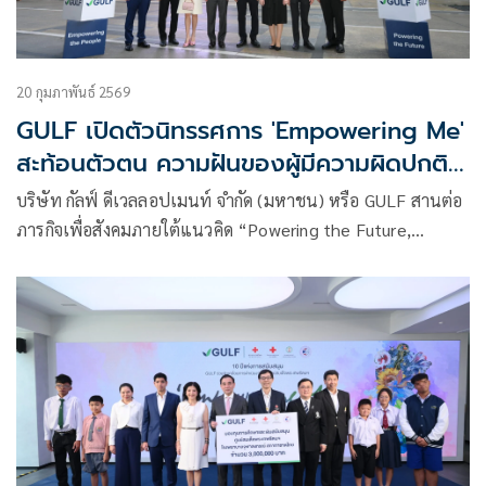
20 กุมภาพันธ์ 2569
GULF เปิดตัวนิทรรศการ 'Empowering Me'
สะท้อนตัวตน ความฝันของผู้มีความผิดปกติ
บนใบหน้า พร้อมสนับสนุนศูนย์สมเด็จพระเท
บริษัท กัลฟ์ ดีเวลลอปเมนท์ จำกัด (มหาชน) หรือ GULF สานต่อ
พรัตนฯ รพ.จุฬาฯ ต่อเนื่องปีที่ 10
ภารกิจเพื่อสังคมภายใต้แนวคิด “Powering the Future,
Empowering the People” มอบเงินสนับสนุนการดำเนินงาน
ของ ศูนย์สมเด็จพระเทพรัตนฯ โรงพยาบาลจุฬาลงกรณ์
สภากาชาดไทย ต่อเนื่องเป็นที่ 10