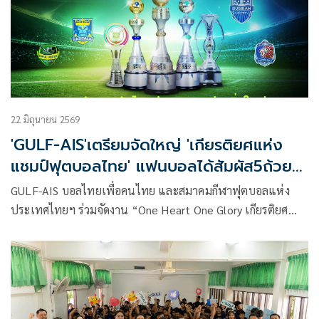
22 มิถุนายน 2569
'GULF-AIS'เตรียมจัดใหญ่ 'เกียรติยศแห่ง
แชมป์ฟุตบอลไทย' แฟนบอลได้สัมผัส5ถ้วย
แชมป์
GULF-AIS บอลไทยเพื่อคนไทย และสมาคมกีฬาฟุตบอลแห่ง
ประเทศไทยฯ ร่วมจัดงาน “One Heart One Glory เกียรติยศ
แห่งแชมป์ฟุตบอลไทย” เพื่อเฉลิมฉลองความสำเร็จของวงการ
ฟุตบอลไทย พร้อมเปิดโอกาสให้แฟนบอลได้ร่วมภาคภูมิใจและ
สัมผัสถ้วยแชมป์ฟุตบอลไทยทั้ง 5 รายการ ประจำฤดูกาล
2568/69 อย่างใกล้ชิด ที่ AIS SIAM สยามสแควร์ ซอย 7 ระหว่าง
วันที่ 26-28 มิถุนายน 2569