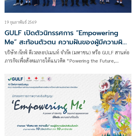
19 กุมภาพันธ์ 2569
GULF เปิดตัวนิทรรศการ “Empowering
Me” สะท้อนตัวตน ความฝันของผู้มีความผิด
ปกติบนใบหน้า พร้อมสนับสนุนศูนย์สมเด็จ
บริษัท กัลฟ์ ดีเวลลอปเมนท์ จำกัด (มหาชน) หรือ GULF สานต่อ
พระเทพรัตนฯ รพ.จุฬาฯ ต่อเนื่องปีที่ 10
ภารกิจเพื่อสังคมภายใต้แนวคิด “Powering the Future,
Empowering the People” มอบเงินสนับสนุนการดำเนินงาน
ของ ศูนย์สมเด็จพระเทพรัตนฯ โรงพยาบาลจุฬาลงกรณ์
สภากาชาดไทย ต่อเนื่องเป็นที่ 10 พร้อมมอบทุนการศึกษาภาย
ใต้โครงการ