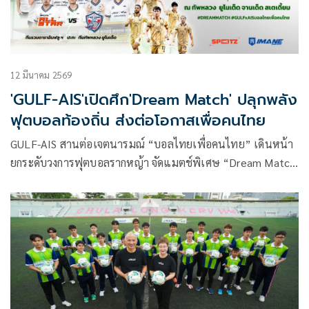
12 มีนาคม 2569
'GULF-AIS'เปิดศึก'Dream Match' ปลุกพลัง
ฟุตบอลท้องถิ่น ส่งต่อโอกาสเพื่อคนไทย
GULF-AIS สานต่อเจตนารมณ์ “บอลไทยเพื่อคนไทย” เดินหน้า
ยกระดับวงการฟุตบอลรากหญ้า จัดแมตช์พิเศษ “Dream Match
แรงบันดาลใจบอลไทย ปลุกพลังบอลท้องถิ่น” สร้างปรากฏการณ์
ครั้งยิ่งใหญ่ที่นำทีมรวมดาราอินฟลูเอ็นเซอร์ชื่อดังมาฟาดแข้งกับ
สโมสรฟุตบอลท้องถิ่นที่ครองใจคนในพื้นที่ หวังสร้างแรงบันดาล
ใจและปลุกกระแสฟุตบอลชุมชนให้กลับมาคึกคัก