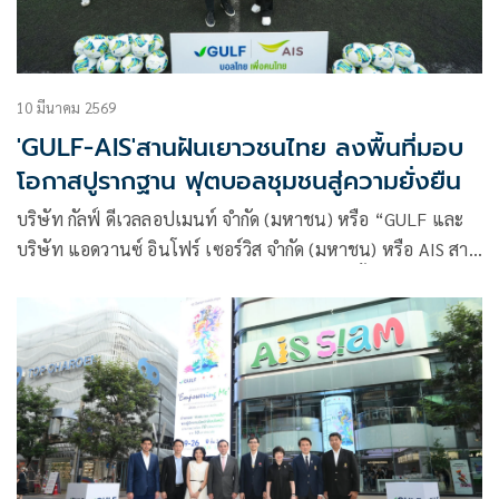
10 มีนาคม 2569
'GULF-AIS'สานฝันเยาวชนไทย ลงพื้นที่มอบ
โอกาสปูรากฐาน ฟุตบอลชุมชนสู่ความยั่งยืน
บริษัท กัลฟ์ ดีเวลลอปเมนท์ จำกัด (มหาชน) หรือ “GULF และ
บริษัท แอดวานซ์ อินโฟร์ เซอร์วิส จำกัด (มหาชน) หรือ AIS สาน
ต่อความมุ่งมั่นในการยกระดับวงการลูกหนังไทยตั้งแต่รากฐาน
เปิดตัวกิจกรรมสุดสร้างสรรค์ภายใต้แนวคิด “GULF-AIS บอลไทย
เพื่อคนไทย ส่งต่อลูกหนัง สานฝันเยาวชนไทย” ลงพื้นที่มอบลูก
ฟุตบอลมาตรฐาน ให้กับสโมสรฟุตบอลไทยลีก เพื่อกระจายสู่
โรงเรียนรอบสนาม หวังให้กีฬาฟุตบอลเป็นสื่อกลางในการ
พัฒนาศักยภาพ สร้างแรงบันดาลใจ และลดความเหลื่อมล้ำทาง
สังคม