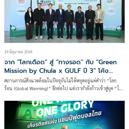
โรงเรียนองค์การบริหารส่วนจังหวัดชัยนาท เพื่อสร้างแรงบันดาล
ใจให้เยาวชนและร่วมปลุกกระแสฟุตบอลท้องถิ่นให้กลับมาคึกคัก
อีกครั้ง
29 มิถุนายน 2569
จาก “โลกเดือด” สู่ “ทางรอด” กับ “Green
Mission by Chula x GULF ปี 3” โค้ง
สุดท้าย! ชวนน้อง ๆ เยาวชนเปลี่ยนไอเดียเป็น
สถานการณ์สิ่งแวดล้อมในปัจจุบันไม่ได้หยุดอยู่แค่คำว่า “โลก
นวัตกรรม ชิงทุนกว่า 1 แสนบาท สมัครถึง 3
ร้อน (Global Warming)” อีกต่อไป แต่เรากำลังก้าวเข้าสู่ยุค “โลก
ก.ค. นี้
เดือด (Global Boiling)” อย่างเต็มตัว ปรากฏการณ์สภาพอากาศ
สุดขั้วที่เกิดขึ้นทั่วทุกภูมิภาคของประเทศไทย