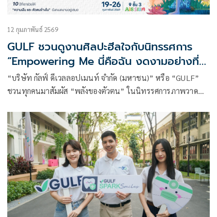
12 กุมภาพันธ์ 2569
GULF ชวนดูงานศิลปะฮีลใจกับนิทรรศการ
“Empowering Me นี่คือฉัน งดงามอย่างที่
ฉันเป็น” ระหว่างวันที่ 19 – 26 กุมภาพันธ์
“บริษัท กัลฟ์ ดีเวลลอปเมนท์ จำกัด (มหาชน)” หรือ “GULF”
2569 ชั้น 3 AIS SIAM
ชวนทุกคนมาสัมผัส “พลังของตัวตน” ในนิทรรศการภาพวาด
“Empowering Me – A power of identity beyond
appearances: นี่คือฉัน งดงามอย่างที่ฉันเป็น”