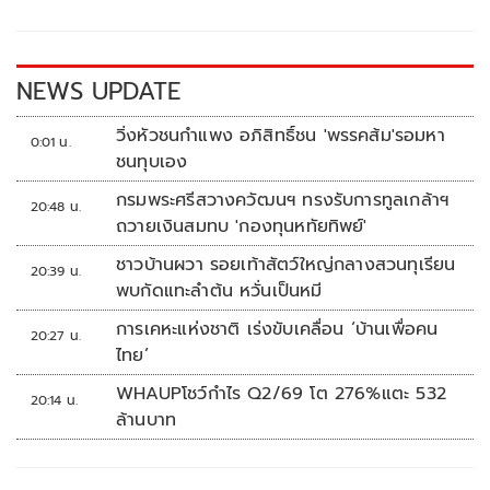
o
Li
o
n
k
k
NEWS UPDATE
วิ่งหัวชนกำแพง อภิสิทธิ์ชน 'พรรคส้ม'รอมหา
0:01 น.
ชนทุบเอง
กรมพระศรีสวางควัฒนฯ ทรงรับการทูลเกล้าฯ
20:48 น.
ถวายเงินสมทบ 'กองทุนหทัยทิพย์'
ชาวบ้านผวา รอยเท้าสัตว์ใหญ่กลางสวนทุเรียน
20:39 น.
พบกัดแทะลำต้น หวั่นเป็นหมี
การเคหะแห่งชาติ เร่งขับเคลื่อน ‘บ้านเพื่อคน
20:27 น.
ไทย’
WHAUPโชว์กำไร Q2/69 โต 276%แตะ 532
20:14 น.
ล้านบาท