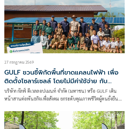
27 กรกฎาคม 2569
GULF ชวนชี้พิกัดพื้นที่ขาดแคลนไฟฟ้า เพื่อ
ติดตั้งโซลาร์เซลล์ โดยไม่มีค่าใช้จ่าย กับ
โครงการ ‘GULF Sparks, Life Starts เติม
บริษัท กัลฟ์ ดีเวลลอปเมนท์ จำกัด (มหาชน) หรือ GULF เดิน
พลังไฟให้ชีวิต’
หน้าสานต่อพันธกิจเพื่อสังคม ยกระดับคุณภาพชีวิตผู้คนยั่งยืน
กับโครงการ “GULF Sparks, Life Starts เติมพลังไฟให้ชีวิต”
ชวนทุกคนร่วมส่งพิกัดพื้นที่ที่ขาดแคลนไฟฟ้า