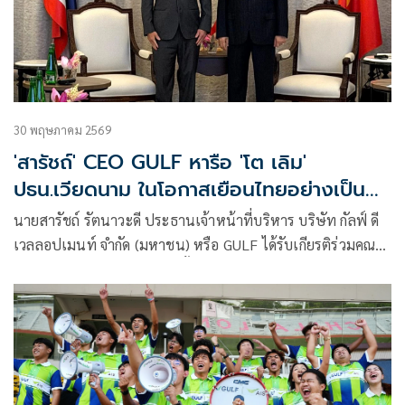
30 พฤษภาคม 2569
'สารัชถ์' CEO GULF หารือ 'โต เลิม'
ปธน.เวียดนาม ในโอกาสเยือนไทยอย่างเป็น
ทางการ สะท้อนบทบาทเอกชนไทยร่วมขับ
นายสารัชถ์ รัตนาวะดี ประธานเจ้าหน้าที่บริหาร บริษัท กัลฟ์ ดี
เคลื่อนพลังงานสะอาดระหว่าง 2 ประเทศ
เวลลอปเมนท์ จำกัด (มหาชน) หรือ GULF ได้รับเกียรติร่วมคณะ
รัฐบาลและคณะนักธุรกิจไทยชั้นนำ เพื่อให้ต้อนรับและพบปะ
แลกเปลี่ยนกับ นายโต เลิม เลขาธิการใหญ่พรรคคอมมิวนิสต์
เวียดนามและประธานาธิบดีแห่งสาธารณรัฐสังคมนิยมเวียดนาม
ในโอกาสเดินทางเยือนประเทศไทยอย่างเป็นทางการ