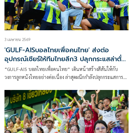
3 เมษายน 2569
'GULF-AISบอลไทยเพื่อคนไทย' ส่งต่อ
อุปกรณ์เชียร์ให้ทีมไทยลีก3 ปลุกกระแสล่าตั๋ว
เลื่อนชั้น
“GULF-AIS บอลไทยเพื่อคนไทย” เดินหน้าสร้างสีสันให้กับ
วงการลูกหนังไทยอย่างต่อเนื่อง ล่าสุดผนึกกำลังปลุกกระแสการ
แข่งขัน ไทยลีก 3 ทั่วประเทศ ผ่านแคมเปญ “เติมพลังเสียงเชียร์
ให้กึกก้องทั่วไทย” ด้วยการกระจายอุปกรณ์เชียร์ชุดใหญ่ให้กับ
สโมสรในทุกภูมิภาค หวังจุดพลังเสียงจากแฟนบอลท้องถิ่นให้
กลับมากึกก้องอีกครั้งในทุกสนามแข่งขัน