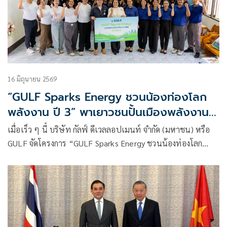
16 มิถุนายน 2569
“GULF Sparks Energy ชวนน้องท่องโลก
พลังงาน ปี 3” พาเยาวชนปั้นเมืองพลังงาน
เติมความรู้เรื่องแหล่งผลิตไฟฟ้าใกล้ตัว
เมื่อเร็ว ๆ นี้ บริษัท กัลฟ์ ดีเวลลอปเมนท์ จำกัด (มหาชน) หรือ
GULF จัดโครงการ “GULF Sparks Energy ชวนน้องท่องโลก
พลังงาน” ต่อเนื่องเป็นที่ 3 สัญจรไปสร้างความรู้ความเข้าใจ
เรื่องที่มาของพลังงาน ขั้นตอนการผลิตไฟฟ้า ประเภทเชื้อเพลิง
และการประหยัดพลังงาน ให้แก่เยาวชนใน 3 จังหวัด จำนวนรวม
กว่า 600 คน ประกอบด้วย นักเรียนโรงเรียนเวียงแก่นวิทยาคม
และโรงเรียนเชียงของวิทยาคม