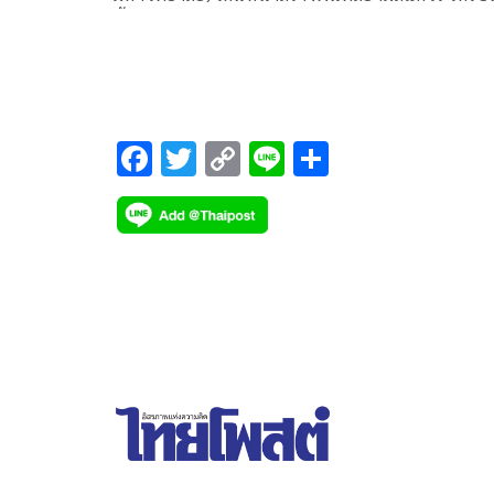
พื้นที่ที่เชื่อมโยงนวัตกรรม และองค์ความรู้ดีดีจากจุฬา
ให้เข้าถึงคนไทยอย่างทั่วถึง เปิดพื้นที่ให้คณะ
เภสัชศาสตร์ จุฬาฯ จัดงานฉลอง “40 ปี โอสถศาลา จ
ร้านยาคุณภาพสู่ศูนย์กลางแห่งความห่วงใยสุขภาพข
คนไทย”
F
T
C
Li
S
ac
wi
o
n
h
e
tt
p
e
ar
b
er
y
e
o
Li
o
n
k
k