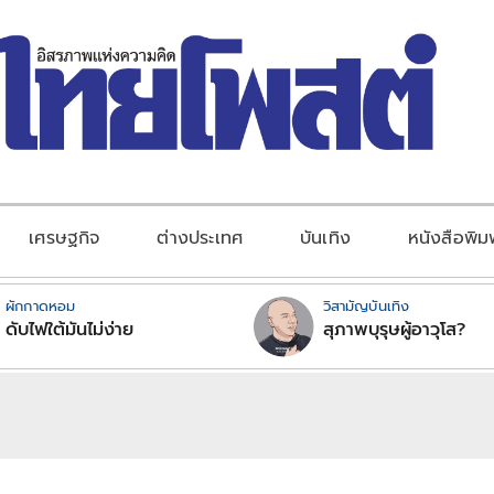
เศรษฐกิจ
ต่างประเทศ
บันเทิง
หนังสือพิม
ผักกาดหอม
วิสามัญบันเทิง
ดับไฟใต้มันไม่ง่าย
สุภาพบุรุษผู้อาวุโส?