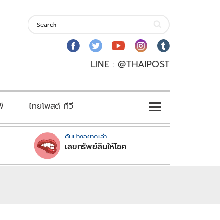
LINE : @THAIPOST
พ์
ไทยโพสต์ ทีวี
คันปากอยากเล่า
เลขทรัพย์สินให้โชค