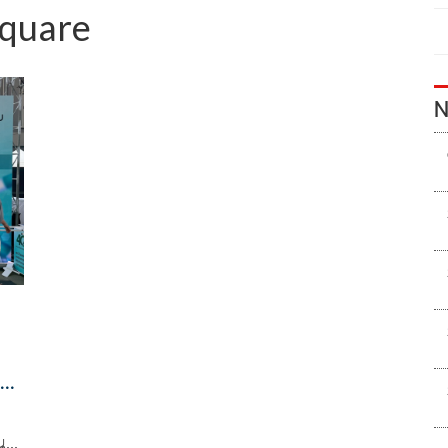
square
N
ลา
น