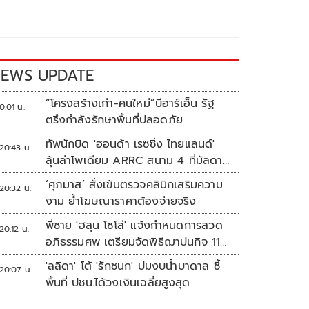
EWS UPDATE
“โครงสร้างเก่า-คนใหม่”บีอาร์เอ็น รัฐ
0:01 น.
ตรึงกำลังรักษาพื้นที่ปลอดภัย
ทัพนักบิด 'ฮอนด้า เรซซิ่ง ไทยแลนด์'
20:43 น.
ลุ้นล่าโพเดียม ARRC สนาม 4 ที่มัลดาลิ
กา
‘ศุภมาส’ สั่งเข้มตรวจคลินิกเสริมความ
20:32 น.
งาม ย้ำโฆษณาราคาต้องจ่ายจริง
พี่ชาย 'ฮลุน โซโล่' แจ้งกำหนดการสวด
20:12 น.
อภิธรรมศพ เตรียมจัดพิธีฌาปนกิจ 11
ส.ค.
'ลลิดา' โต้ 'รักชนก' ปมงบน้ำบาดาล ชี้
20:07 น.
พื้นที่ ปชน.ได้วงเงินเฉลี่ยสูงสุด