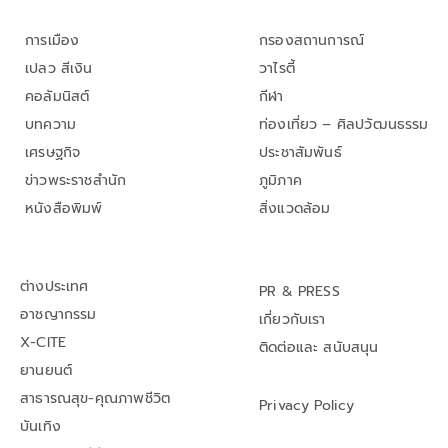
การเมือง
กรองสถานการณ์
เปลว สีเงิน
วาไรตี้
คอลัมนิสต์
กีฬา
บทความ
ท่องเที่ยว – ศิลปวัฒนธรรม
เศรษฐกิจ
ประชาสัมพันธ์
ข่าวพระราชสำนัก
ภูมิภาค
หนังสือพิมพ์
สิ่งแวดล้อม
ต่างประเทศ
PR & PRESS
อาชญากรรม
เกี่ยวกับเรา
X-CITE
ติดต่อและ สนับสนุน
ยานยนต์
สาธารณสุข-คุณภาพชีวิต
Privacy Policy
บันเทิง