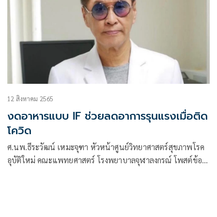
12 สิงหาคม 2565
งดอาหารแบบ IF ช่วยลดอาการรุนแรงเมื่อติด
โควิด
ศ.นพ.ธีระวัฒน์ เหมะจุฑา หัวหน้าศูนย์วิทยาศาสตร์สุขภาพโรค
อุบัติใหม่ คณะแพทยศาสตร์ โรงพยาบาลจุฬาลงกรณ์ โพสต์ข้อ
ความผ่านเฟซบุ๊กว่า การงดอาหารเป็นระยะ IF ลดความรุนแรง
เมื่อติดโควิด