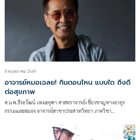
8 พฤษภาคม 2569
อาจารย์หมอเฉลย! กินตอนไหน แบบใด ถึงดี
ต่อสุขภาพ
ศ.นพ.ธีระวัฒน์ เหมะจุฑา ศาสตราจารย์เชี่ยวชาญทางอายุร
กรรมและสมอง อาจารย์สาขาประสาทวิทยา ภาควิชา
อายุรศาสตร์ คณะแพทย์ศาสตร์ จุฬาลงกรณ์มหาวิทยาลัย