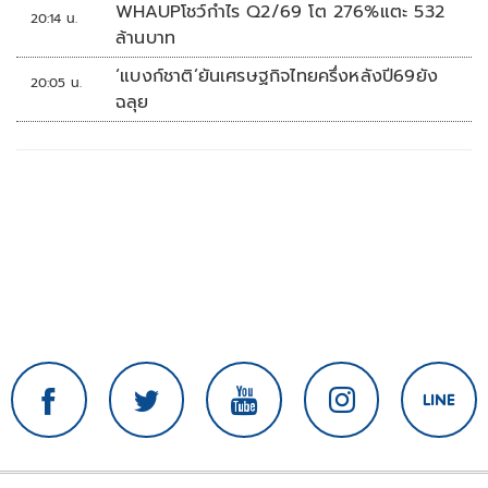
WHAUPโชว์กำไร Q2/69 โต 276%แตะ 532
20:14 น.
ล้านบาท
‘แบงก์ชาติ’ยันเศรษฐกิจไทยครึ่งหลังปี69ยัง
20:05 น.
ฉลุย