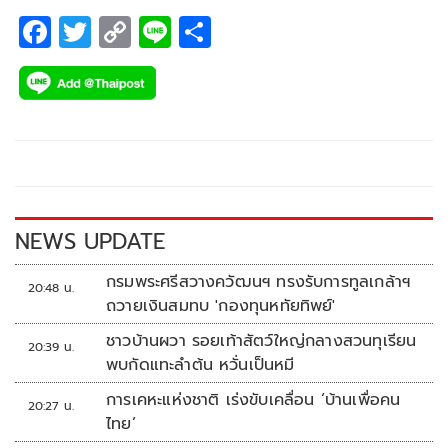
F
T
C
Li
S
ac
wi
o
n
h
e
tt
p
e
ar
b
er
y
e
o
Li
o
n
k
k
NEWS UPDATE
กรมพระศรีสวางควัฒนฯ ทรงรับการทูลเกล้าฯ
20:48 น.
ถวายเงินสมทบ 'กองทุนหทัยทิพย์'
ชาวบ้านผวา รอยเท้าสัตว์ใหญ่กลางสวนทุเรียน
20:39 น.
พบกัดแทะลำต้น หวั่นเป็นหมี
การเคหะแห่งชาติ เร่งขับเคลื่อน ‘บ้านเพื่อคน
20:27 น.
ไทย’