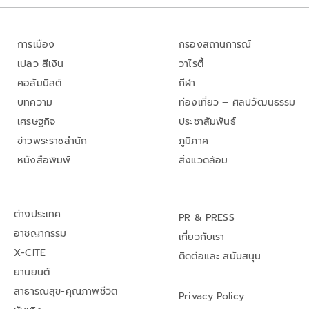
การเมือง
กรองสถานการณ์
เปลว สีเงิน
วาไรตี้
คอลัมนิสต์
กีฬา
บทความ
ท่องเที่ยว – ศิลปวัฒนธรรม
เศรษฐกิจ
ประชาสัมพันธ์
ข่าวพระราชสำนัก
ภูมิภาค
หนังสือพิมพ์
สิ่งแวดล้อม
ต่างประเทศ
PR & PRESS
อาชญากรรม
เกี่ยวกับเรา
X-CITE
ติดต่อและ สนับสนุน
ยานยนต์
สาธารณสุข-คุณภาพชีวิต
Privacy Policy