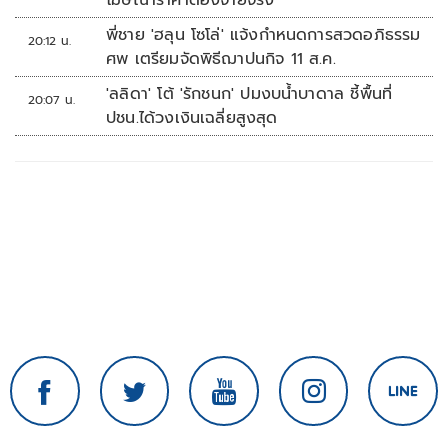
โฆษณาราคาต้องจ่ายจริง
พี่ชาย 'ฮลุน โซโล่' แจ้งกำหนดการสวดอภิธรรม
20:12 น.
ศพ เตรียมจัดพิธีฌาปนกิจ 11 ส.ค.
'ลลิดา' โต้ 'รักชนก' ปมงบน้ำบาดาล ชี้พื้นที่
20:07 น.
ปชน.ได้วงเงินเฉลี่ยสูงสุด