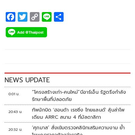
F
T
C
Li
S
ac
wi
o
n
h
e
tt
p
e
ar
b
er
y
e
o
Li
o
n
k
k
NEWS UPDATE
“โครงสร้างเก่า-คนใหม่”บีอาร์เอ็น รัฐตรึงกำลัง
0:01 น.
รักษาพื้นที่ปลอดภัย
ทัพนักบิด 'ฮอนด้า เรซซิ่ง ไทยแลนด์' ลุ้นล่าโพ
20:43 น.
เดียม ARRC สนาม 4 ที่มัลดาลิกา
‘ศุภมาส’ สั่งเข้มตรวจคลินิกเสริมความงาม ย้ำ
20:32 น.