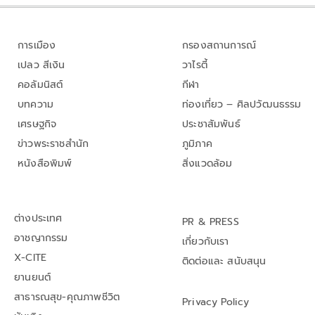
การเมือง
กรองสถานการณ์
เปลว สีเงิน
วาไรตี้
คอลัมนิสต์
กีฬา
บทความ
ท่องเที่ยว – ศิลปวัฒนธรรม
เศรษฐกิจ
ประชาสัมพันธ์
ข่าวพระราชสำนัก
ภูมิภาค
หนังสือพิมพ์
สิ่งแวดล้อม
ต่างประเทศ
PR & PRESS
อาชญากรรม
เกี่ยวกับเรา
X-CITE
ติดต่อและ สนับสนุน
ยานยนต์
สาธารณสุข-คุณภาพชีวิต
Privacy Policy