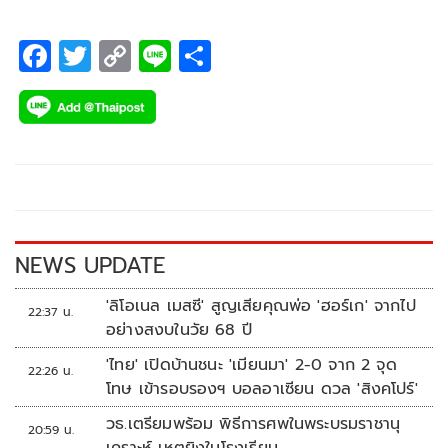
F
T
C
Li
S
ac
wi
o
n
h
e
tt
p
e
ar
b
er
y
e
o
Li
o
n
k
k
NEWS UPDATE
'ลิโอเนล เมสซี' สูญเสียคุณพ่อ 'ฮอร์เก' จากไป
22:37 น.
อย่างสงบในวัย 68 ปี
'ไทย' เปิดบ้านชนะ 'เมียนมา' 2-0 จาก 2 จุด
22:26 น.
โทษ เข้ารอบรองฯ บอลอาเซียน ดวล 'สิงคโปร์'
วธ.เตรียมพร้อม พิธีการศพในพระบรมราชานุ
20:59 น.