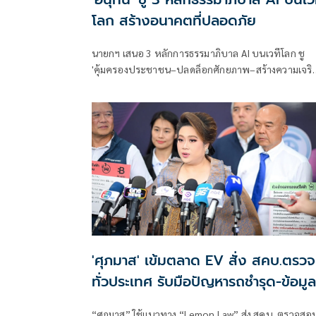
โลก สร้างอนาคตที่ปลอดภัย
นายกฯ เสนอ 3 หลักการธรรมาภิบาล AI บนเวทีโลก ชู
'คุ้มครองประชาชน–ปลดล็อกศักยภาพ–สร้างความเจริ
รุ่งเรืองร่วมกัน'
'ศุภมาส' เข้มตลาด EV สั่ง สคบ.ตรวจ
ทั่วประเทศ รับมือปัญหารถชำรุด-ข้อมูล
ไม่ครบ
“ศุภมาส” ใช้แนวทาง “Lemon Law” ส่ง สคบ. ตรวจสอ