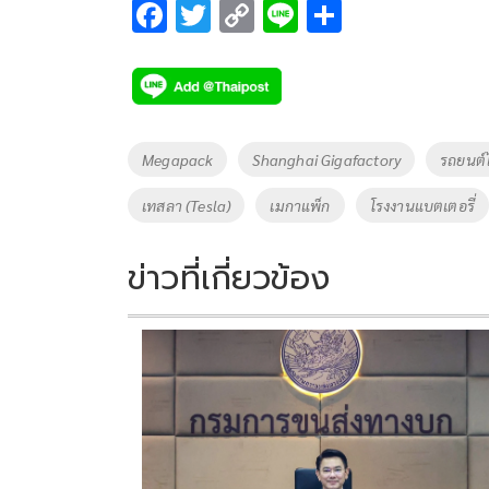
F
T
C
Li
S
ac
wi
o
n
h
e
tt
p
e
ar
b
er
y
e
o
Li
Tags
Megapack
Shanghai Gigafactory
รถยนต์
o
n
เทสลา (Tesla)
เมกาแพ็ก
โรงงานแบตเตอรี่
k
k
ข่าวที่เกี่ยวข้อง