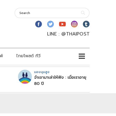
LINE : @THAIPOST
พ์
ไทยโพสต์ ทีวี
มองมุมสูง
จำเขามาเล่าให้ฟัง : เมื่อเราอายุ
80 ปี