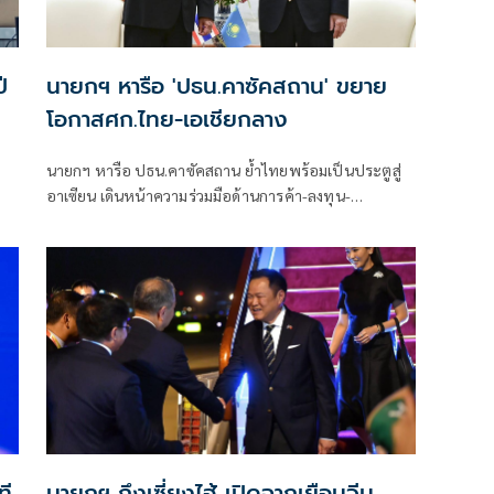
ี
นายกฯ หารือ 'ปธน.คาซัคสถาน' ขยาย
โอกาสศก.ไทย-เอเชียกลาง
นายกฯ หารือ ปธน.คาซัคสถาน ย้ำไทยพร้อมเป็นประตูสู่
อาเซียน เดินหน้าความร่วมมือด้านการค้า-ลงทุน-
เทคโนโลยี-ท่องเที่ยว ขยายโอกาสเศรษฐกิจไทย–เอเชีย
กลาง
ที
นายกฯ ถึงเซี่ยงไฮ้ เปิดฉากเยือนจีน