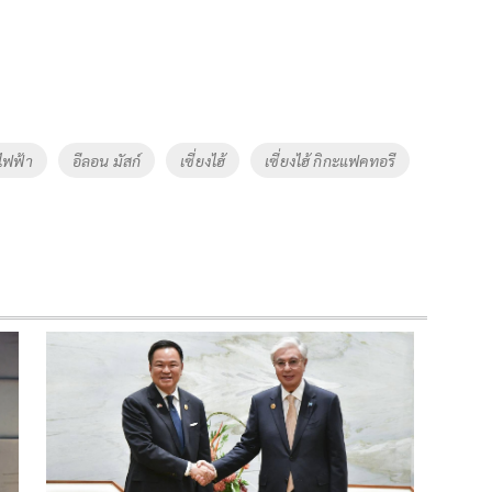
ไฟฟ้า
อีลอน มัสก์
เซี่ยงไฮ้
เซี่ยงไฮ้ กิกะแฟคทอรี