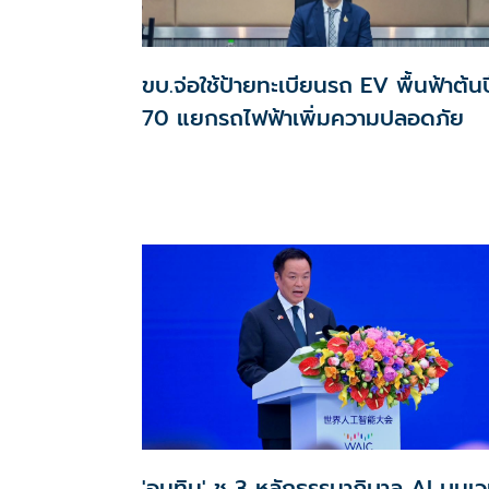
ขบ.จ่อใช้ป้ายทะเบียนรถ EV พื้นฟ้าต้นป
70 แยกรถไฟฟ้าเพิ่มความปลอดภัย
'อนุทิน' ชู 3 หลักธรรมาภิบาล AI บนเว