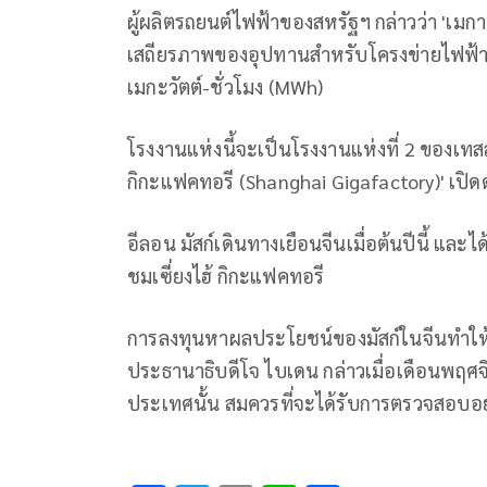
ผู้ผลิตรถยนต์ไฟฟ้าของสหรัฐฯ กล่าวว่า 'เมก
เสถียรภาพของอุปทานสำหรับโครงข่ายไฟฟ้า 
เมกะวัตต์-ชั่วโมง (MWh)
โรงงานแห่งนี้จะเป็นโรงงานแห่งที่ 2 ของเท
กิกะแฟคทอรี (Shanghai Gigafactory)' เปิดด
อีลอน มัสก์เดินทางเยือนจีนเมื่อต้นปีนี้ และได
ชมเซี่ยงไฮ้ กิกะแฟคทอรี
การลงทุนหาผลประโยชน์ของมัสก์ในจีนทำให้
ประธานาธิบดีโจ ไบเดน กล่าวเมื่อเดือนพฤศจิ
ประเทศนั้น สมควรที่จะได้รับการตรวจสอบอย