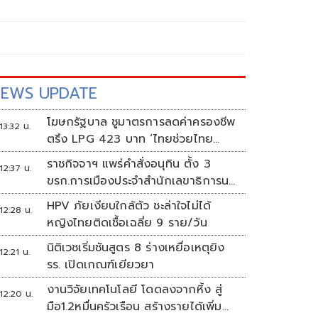
EWS UPDATE
โฆษกรัฐบาล ชูมาตรการลดค่าครองชีพ
13:32 น.
ตรึง LPG 423 บาท ‘ไทยช่วยไทย
พลัส’ ดันเงินหมุนแสนล้าน
ราชกิจจาฯ แพร่คำสั่งอนุทิน ตั้ง 3
12:37 น.
ขรก.การเมืองประจำสำนักเลขาธิการนา
ยกฯ
HPV ภัยเงียบใกล้ตัว ชะล่าใจไม่ได้
12:28 น.
หญิงไทยติดเชื้อเฉลี่ย 9 ราย/วัน
นิติเวชเริ่มชันสูตร 8 ร่างเหยื่อเหตุยิง
12:21 น.
รร. เปิดเกณฑ์เยียวยา
งานวิจัยเทคโนโลยี โดดลงจากหิ้ง สู่
12:20 น.
มือ1.2หมื่นครัวเรือน สร้างรายได้เพิ่ม