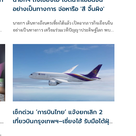
อย่างเป็นทางการ จ่อหารือ 'สี จิ้นผิง'
นายกฯ เดินทางถึงนครเซี่ยงไฮ้แล้ว เปิดฉากภารกิจเยือนจีน
ญ
อย่างเป็นทางการ เตรียมร่วมเวทีปัญญาประดิษฐ์โลก พบ
หารือ 'ปธน. สี จิ้นผิง' ผลักดันความร่วมมือด้านเทคโนโลยี-
เศรษฐกิจ-ลงทุน
เช็กด่วน ‘การบินไทย’ แจ้งยกเลิก 2
เที่ยวบินกรุงเทพฯ–เซี่ยงไฮ้ รับมือไต้ฝุ่น
บาหวี่
บ