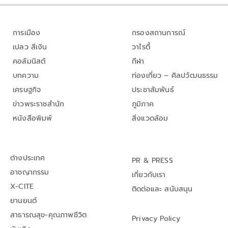
การเมือง
กรองสถานการณ์
เปลว สีเงิน
วาไรตี้
คอลัมนิสต์
กีฬา
บทความ
ท่องเที่ยว – ศิลปวัฒนธรรม
เศรษฐกิจ
ประชาสัมพันธ์
ข่าวพระราชสำนัก
ภูมิภาค
หนังสือพิมพ์
สิ่งแวดล้อม
ต่างประเทศ
PR & PRESS
อาชญากรรม
เกี่ยวกับเรา
X-CITE
ติดต่อและ สนับสนุน
ยานยนต์
สาธารณสุข-คุณภาพชีวิต
Privacy Policy