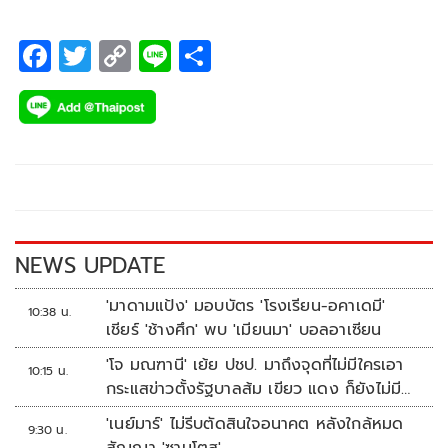
F
T
C
Li
S
ac
wi
o
n
h
e
tt
p
e
ar
b
er
y
e
o
Li
o
n
k
k
NEWS UPDATE
'มาดามแป้ง' มอบบัตร 'โรงเรียน-อคาเดมี'
10:38 น.
เชียร์ 'ช้างศึก' พบ 'เมียนมา' บอลอาเซียน
'โจ มณฑานี' เย้ย ปชป. มาถึงจุดที่ไม่มีใครเอา
10:15 น.
กระแสข่าวตั้งรัฐบาลส้ม เขียว แดง ก็ยังไม่มีฟ้า
เลย
'เนย์มาร์' ไม่รีบตัดสินใจอนาคต หลังใกล้หมด
9:30 น.