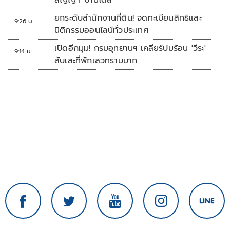
สัญญา 'ซานโตส'
ยกระดับสำนักงานที่ดิน! จดทะเบียนสิทธิและ
9:26 น.
นิติกรรมออนไลน์ทั่วประเทศ
เปิดอีกมุม! กรมอุทยานฯ เคลียร์ปมร้อน 'วีระ'
9:14 น.
สับเละที่พักเลวทรามมาก