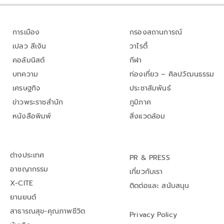
การเมือง
กรองสถานการณ์
เปลว สีเงิน
วาไรตี้
คอลัมนิสต์
กีฬา
บทความ
ท่องเที่ยว – ศิลปวัฒนธรรม
เศรษฐกิจ
ประชาสัมพันธ์
ข่าวพระราชสำนัก
ภูมิภาค
หนังสือพิมพ์
สิ่งแวดล้อม
ต่างประเทศ
PR & PRESS
อาชญากรรม
เกี่ยวกับเรา
X-CITE
ติดต่อและ สนับสนุน
ยานยนต์
สาธารณสุข-คุณภาพชีวิต
Privacy Policy