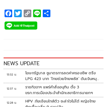
F
T
C
Li
S
ac
wi
o
n
h
e
tt
p
e
ar
b
er
y
e
o
Li
o
n
k
k
NEWS UPDATE
โฆษกรัฐบาล ชูมาตรการลดค่าครองชีพ ตรึง
13:32 น.
LPG 423 บาท ‘ไทยช่วยไทยพลัส’ ดันเงินหมุน
แสนล้าน
ราชกิจจาฯ แพร่คำสั่งอนุทิน ตั้ง 3
12:37 น.
ขรก.การเมืองประจำสำนักเลขาธิการนายกฯ
HPV ภัยเงียบใกล้ตัว ชะล่าใจไม่ได้ หญิงไทย
12:28 น.