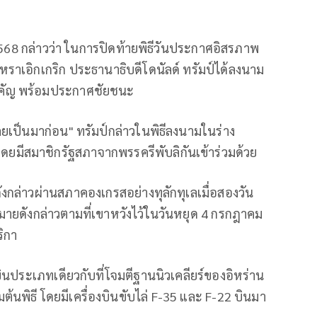
2568 กล่าวว่า ในการปิดท้ายพิธีวันประกาศอิสรภาพ
ราเอิกเกริก ประธานาธิบดีโดนัลด์ ทรัมป์ได้ลงนาม
คัญ พร้อมประกาศชัยชนะ
ยเป็นมาก่อน" ทรัมป์กล่าวในพิธีลงนามในร่าง
 โดยมีสมาชิกรัฐสภาจากพรรครีพับลิกันเข้าร่วมด้วย
กล่าวผ่านสภาคองเกรสอย่างทุลักทุเลเมื่อสองวัน
หมายดังกล่าวตามที่เขาหวังไว้ในวันหยุด 4 กรกฎาคม
ริกา
องบินประเภทเดียวกับที่โจมตีฐานนิวเคลียร์ของอิหร่าน
มต้นพิธี โดยมีเครื่องบินขับไล่ F-35 และ F-22 บินมา