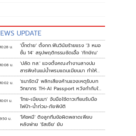
EWS UPDATE
'บิ๊กต่าย' ตั้งกก.ฟันวินัยร้ายแรง '3 หมอ
10:28 น.
ชั้น 14' สรุปพฤติกรรมชัดเอื้อ 'ทักษิณ'
'ปลัด ทส.' แจงตั้งคณะทำงานสางปม
10:08 น.
สารพิษในแม่น้ำพรมแดนเมียนมา ทำให้
แก้ปัญหารวดเร็ว
'ธนารัตน์' พลิกเสียงค้านแจงเหตุรับบท
10:02 น.
วิทยากร TH-AI Passport หวังกำกับใช้
งบเหมาะสม ชูจุดเด่นคนไทยได้ใช้ AI
'ไทย-เมียนมา' จับมือใช้ดาวเทียมรับมือ
10:01 น.
ระดับโปร ลดเหลื่อมล้ำทางเทคโนโลยี
ไฟป่า-น้ำท่วม-ภัยพิบัติ
เซฟงบไปกว่า900ล้าน เชื่อหากใช้เต็มที่
'โค้ชหมี' ติงลูกทีมข้อผิดพลาดเพียบ
เอกชนขาดทุนย่อยยับ
9:50 น.
หลังพ่าย 'รัสเซีย' ยับ