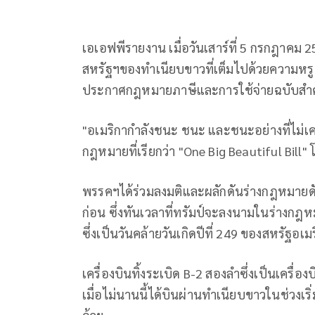
เอเอฟพีรายงาน เมื่อวันเสาร์ที่ 5 กรกฎาคม 
สหรัฐฯของทำเนียบขาวที่เต็มไปด้วยความหรูห
ประกาศกฎหมายภาษีและการใช้จ่ายฉบับสำ
"อเมริกากำลังชนะ ชนะ และชนะอย่างที่ไม่เค
กฎหมายที่เรียกว่า "One Big Beautiful Bill"
พรรคฯได้ร่วมลงมติและผลักดันร่างกฎหมายดัง
ก่อน ซึ่งทันเวลาที่ทรัมป์จะลงนามในร่างกฎ
ซึ่งเป็นวันคล้ายวันเกิดปีที่ 249 ของสหรัฐอเม
เครื่องบินทิ้งระเบิด B-2 สองลำซึ่งเป็นเครื่
เมื่อไม่นานนี้ได้บินผ่านทำเนียบขาวในช่วงเริ่