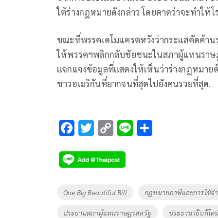
ใต้ร่างกฎหมายดังกล่าว โดยคาดว่าจะทำให
ขณะที่พรรคเดโมแครตหวังว่ากระแสคัดค้าน
ให้พรรคฯพลิกกลับชัยชนะในสภาผู้แทนราษฎร
แจกแจงข้อมูลที่แสดงให้เห็นว่าร่างกฎหมายดั
ชาวอเมริกันที่ยากจนที่สุดไปยังคนรวยที่สุด.
F
T
C
Li
S
ac
wi
o
n
h
e
tt
p
e
ar
b
er
y
e
o
Li
Tags
One Big Beautiful Bill
กฎหมายภาษีและการใช้จ่
o
n
ประธานสภาผู้แทนราษฎรสหรัฐ
ประธานาธิบดีโดนั