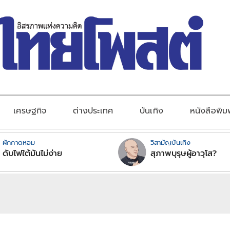
เศรษฐกิจ
ต่างประเทศ
บันเทิง
หนังสือพิม
ผักกาดหอม
วิสามัญบันเทิง
ดับไฟใต้มันไม่ง่าย
สุภาพบุรุษผู้อาวุโส?