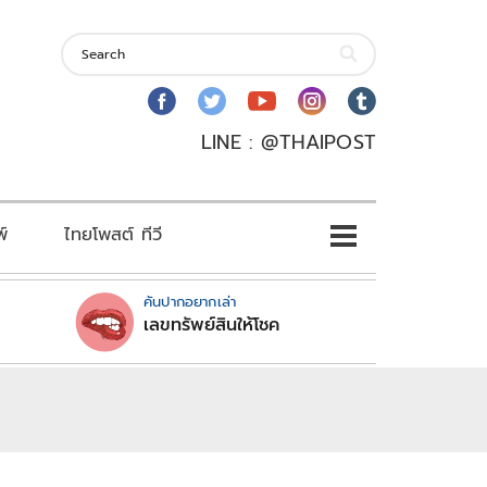
LINE : @THAIPOST
พ์
ไทยโพสต์ ทีวี
คันปากอยากเล่า
เลขทรัพย์สินให้โชค