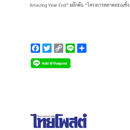
Amazing Year End” ผลักดัน “โครงการตลาดอะเมซิ่ง
ของกินของใช้” ต่อเนื่อง บน Shopee
F
T
C
Li
S
ac
wi
o
n
h
e
tt
p
e
ar
b
er
y
e
o
Li
o
n
k
k