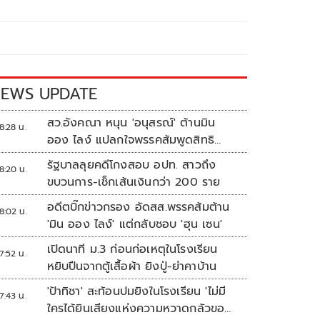
EWS UPDATE
สว.อังคณา หนุน 'อนุสรณ์' ต้านมิน
8:28 น.
ออง ไลง์ แปลกใจพรรคส้มพูดสิทธิ
มนุษยชนแต่กลับเงียบ
รัฐบาลลุยคดีโกงสอบ อปท. สาวถึง
8:20 น.
ขบวนการ-เช็กเส้นเงินกว่า 200 ราย
อดีตบิ๊กข่าวกรอง อัดสส.พรรคส้มต้าน
8:02 น.
'มิน ออง ไลง์' แต่กลับชอบ 'ฮุน เซน'
เปิดนาที ม.3 ก่อนก่อเหตุในโรงเรียน
7:52 น.
หยิบปืนจากตู้เสื้อผ้า ยิงปู่-ย่าคาบ้าน
'ป้าทิชา' สะท้อนปมยิงในโรงเรียน 'ไม่มี
7:43 น.
ใครได้ยินเสียงแห่งความหวาดกลัวของ