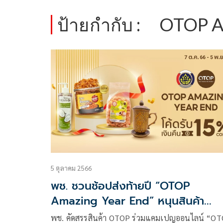
ป้ายกำกับ :
OTOP A
5 ตุลาคม 2566
พช. ชวนช้อปส่งท้ายปี “OTOP
Amazing Year End” หนุนสินค้า
OTOP ออนไลน์บน Shopee
พช. คัดสรรสินค้า OTOP ร่วมแคมเปญออนไลน์ “O