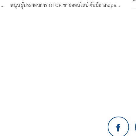
ดีลพิเศษ หนุนโครงการ “ตลาดอะเมซิ่ง
หนุนผู้ประกอบการ OTOP ขายออนไลน์ จับมือ Shopee
ของกินของใช้”
จัดแคมเปญต่อ