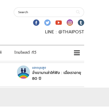
LINE : @THAIPOST
พ์
ไทยโพสต์ ทีวี
มองมุมสูง
จำเขามาเล่าให้ฟัง : เมื่อเราอายุ
80 ปี