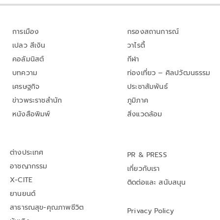
การเมือง
กรองสถานการณ์
เปลว สีเงิน
วาไรตี้
คอลัมนิสต์
กีฬา
บทความ
ท่องเที่ยว – ศิลปวัฒนธรรม
เศรษฐกิจ
ประชาสัมพันธ์
ข่าวพระราชสำนัก
ภูมิภาค
หนังสือพิมพ์
สิ่งแวดล้อม
ต่างประเทศ
PR & PRESS
อาชญากรรม
เกี่ยวกับเรา
X-CITE
ติดต่อและ สนับสนุน
ยานยนต์
สาธารณสุข-คุณภาพชีวิต
Privacy Policy