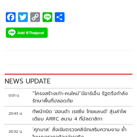
F
T
C
Li
S
ac
wi
o
n
h
e
tt
p
e
ar
b
er
y
e
o
Li
o
n
k
k
NEWS UPDATE
“โครงสร้างเก่า-คนใหม่”บีอาร์เอ็น รัฐตรึงกำลัง
0:01 น.
รักษาพื้นที่ปลอดภัย
ทัพนักบิด 'ฮอนด้า เรซซิ่ง ไทยแลนด์' ลุ้นล่าโพ
20:43 น.
เดียม ARRC สนาม 4 ที่มัลดาลิกา
‘ศุภมาส’ สั่งเข้มตรวจคลินิกเสริมความงาม ย้ำ
20:32 น.