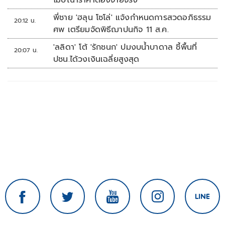
โฆษณาราคาต้องจ่ายจริง
พี่ชาย 'ฮลุน โซโล่' แจ้งกำหนดการสวดอภิธรรม
20:12 น.
ศพ เตรียมจัดพิธีฌาปนกิจ 11 ส.ค.
'ลลิดา' โต้ 'รักชนก' ปมงบน้ำบาดาล ชี้พื้นที่
20:07 น.
ปชน.ได้วงเงินเฉลี่ยสูงสุด