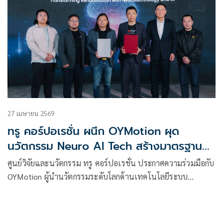
27 เมษายน 2569
ทรู คอร์ปอเรชั่น ผนึก OYMotion ผุด
นวัตกรรม Neuro AI Tech สร้างมาตรฐาน
ใหม่สาธารณสุขไทย
ศูนย์วิจัยและนวัตกรรม ทรู คอร์ปอเรชั่น ประกาศความร่วมมือกับ
OYMotion ผู้นำนวัตกรรมระดับโลกด้านเทคโนโลยีระบบ
ประสาท พัฒนานวัตกรรม Neuro AI Technology มุ่งยกระดับวิถี
การทำกายภาพบำบัดและการฟื้นฟูสมรรถภาพร่างกาย