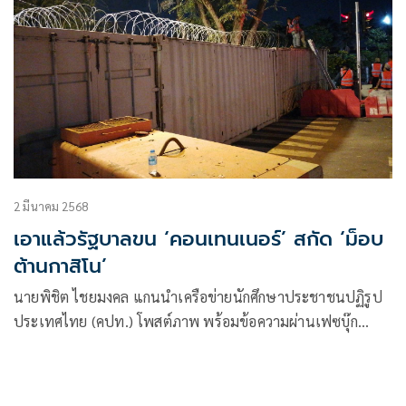
2 มีนาคม 2568
เอาแล้วรัฐบาลขน ‘คอนเทนเนอร์’ สกัด ‘ม็อบ
ต้านกาสิโน’
นายพิชิต ไชยมงคล แกนนำเครือข่ายนักศึกษาประชาชนปฏิรูป
ประเทศไทย (คปท.) โพสต์ภาพ พร้อมข้อความผ่านเฟซบุ๊ก
Pichit Chaimongkol ระบุว่า