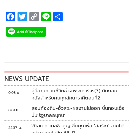
F
T
C
Li
S
ac
wi
o
n
h
e
tt
p
e
ar
b
er
y
e
o
Li
o
n
k
k
NEWS UPDATE
คู่มือทบทวนชีวิตช่วงพระเสาร์จร(7)เดินถอย
0:03 น.
หลังสำหรับคนทุกลัคนาราศีตอนที่2
สอบท้องถิ่น-ฮั้วสว.-ผลงานไม่ออก บั่นทอนเชื่อ
0:01 น.
มั่น'รัฐบาลอนุทิน'
'ลิโอเนล เมสซี' สูญเสียคุณพ่อ 'ฮอร์เก' จากไป
22:37 น.