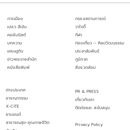
การเมือง
กรองสถานการณ์
เปลว สีเงิน
วาไรตี้
คอลัมนิสต์
กีฬา
บทความ
ท่องเที่ยว – ศิลปวัฒนธรรม
เศรษฐกิจ
ประชาสัมพันธ์
ข่าวพระราชสำนัก
ภูมิภาค
หนังสือพิมพ์
สิ่งแวดล้อม
ต่างประเทศ
PR & PRESS
อาชญากรรม
เกี่ยวกับเรา
X-CITE
ติดต่อและ สนับสนุน
ยานยนต์
สาธารณสุข-คุณภาพชีวิต
Privacy Policy