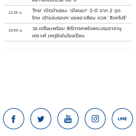
อย่างสงบในวัย 68 ปี
'ไทย' เปิดบ้านชนะ 'เมียนมา' 2-0 จาก 2 จุด
22:26 น.
โทษ เข้ารอบรองฯ บอลอาเซียน ดวล 'สิงคโปร์'
วธ.เตรียมพร้อม พิธีการศพในพระบรมราชานุ
20:59 น.
เคราะห์ เหตุยิงในโรงเรียน