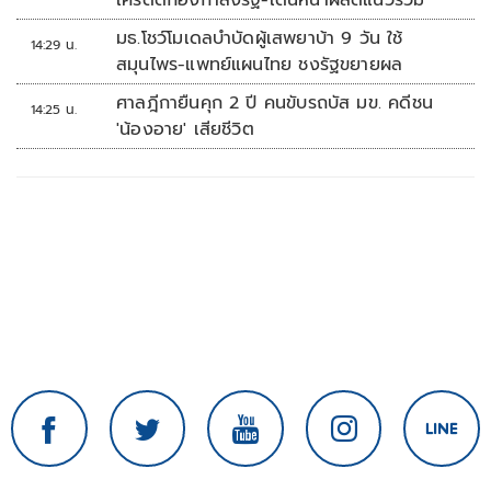
เครดิตกองกำลังรัฐ-เดินหน้าผลิตแนวร่วม
มธ.โชว์โมเดลบำบัดผู้เสพยาบ้า 9 วัน ใช้
14:29 น.
สมุนไพร-แพทย์แผนไทย ชงรัฐขยายผล
ศาลฎีกายืนคุก 2 ปี คนขับรถบัส มข. คดีชน
14:25 น.
'น้องอาย' เสียชีวิต