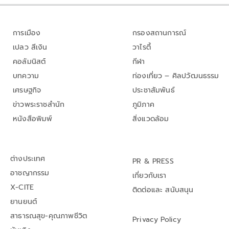
การเมือง
กรองสถานการณ์
เปลว สีเงิน
วาไรตี้
คอลัมนิสต์
กีฬา
บทความ
ท่องเที่ยว – ศิลปวัฒนธรรม
เศรษฐกิจ
ประชาสัมพันธ์
ข่าวพระราชสำนัก
ภูมิภาค
หนังสือพิมพ์
สิ่งแวดล้อม
ต่างประเทศ
PR & PRESS
อาชญากรรม
เกี่ยวกับเรา
X-CITE
ติดต่อและ สนับสนุน
ยานยนต์
สาธารณสุข-คุณภาพชีวิต
Privacy Policy