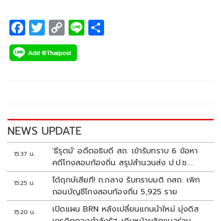
F
T
C
Li
S
ac
wi
o
n
h
e
tt
p
e
ar
b
er
y
e
o
Li
o
n
k
k
NEWS UPDATE
'ธีรุตม์' อดีตอธิบดี สถ. เข้ารับทราบ 6 ข้อหา
15:37 น.
คดีโกงสอบท้องถิ่น สรุปสำนวนส่ง ป.ป.ช.
สัปดาห์หน้า
ได้ฤกษ์เสียที! ก.กลาง รับทราบมติ กสถ. เพิก
15:25 น.
ถอนบัญชีโกงสอบท้องถิ่น 5,925 ราย
เปิดแผน BRN หลังเปลี่ยนแกนนำใหม่ มุ่งดิส
15:20 น.