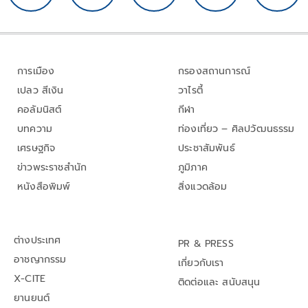
การเมือง
กรองสถานการณ์
เปลว สีเงิน
วาไรตี้
คอลัมนิสต์
กีฬา
บทความ
ท่องเที่ยว – ศิลปวัฒนธรรม
เศรษฐกิจ
ประชาสัมพันธ์
ข่าวพระราชสำนัก
ภูมิภาค
หนังสือพิมพ์
สิ่งแวดล้อม
ต่างประเทศ
PR & PRESS
อาชญากรรม
เกี่ยวกับเรา
X-CITE
ติดต่อและ สนับสนุน
ยานยนต์