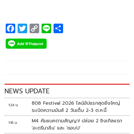
F
T
C
Li
S
ac
wi
o
n
h
e
tt
p
e
ar
b
er
y
e
o
Li
o
n
k
k
NEWS UPDATE
808 Festival 2026 ไลน์อัปแรกสุดยิ่งใหญ่
1:24 น.
ระเบิดความมันส์ 2 วันเต็ม 2-3 ต.ค.นี้
M4 คัมแบคตามสัญญา! ปล่อย 2 ซิงเกิลแรก
1:16 น.
'อะดรีนาลีน' และ 'ชอบU'