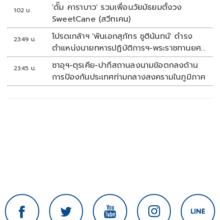
'ดั๊ม คาราบาว' รวมเพื่อนวัยมัธยมตั้งวง
1:02 น.
SweetCane (สวีทเคน)
โปรดเกล้าฯ 'พันเอกสุภัทร ชูตินันทน์' ดำรง
23:49 น.
ตำแหน่งนายทหารปฏิบัติการฯ-พระราชทานยศ
'พลตรี'
ซาอุฯ-ตุรเคีย-ปากีสถานลงนามข้อตกลงด้าน
23:45 น.
การป้องกันประเทศท่ามกลางสงครามในภูมิภาค