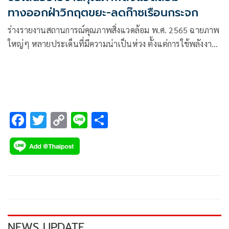
ทางออกฝ่าวิกฤตขยะ-ลดก๊าซเรือนกระจก
ร่างรายงานสถานการณ์คุณภาพสิ่งแวดล้อม พ.ศ. 2565 ฉายภาพ
ใหญ่ๆ หลายประเด็นที่มีความน่าเป็นห่วง ตั้งแต่การใช้พลังงาน
ทดแทนและพลังงานหมุนเวียนที่ลดลงตามลำดับ
F
T
C
Li
S
ac
wi
o
n
h
e
tt
p
e
ar
b
er
y
e
o
Li
o
n
k
k
NEWS UPDATE