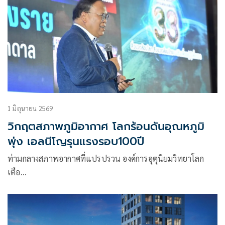
1 มิถุนายน 2569
วิกฤตสภาพภูมิอากาศ โลกร้อนดันอุณหภูมิ
พุ่ง เอลนีโญรุนแรงรอบ100ปี
ท่ามกลางสภาพอากาศที่แปรปรวน องค์การอุตุนิยมวิทยาโลก
เตือ…