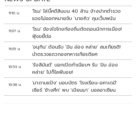
'โรม' ไล่บี้คดีสินบน 40 ล้าน ง้างปากตำรวจ
11:10 น.
แจงไม่ออกหมายจับ 'นายคิว' คุมเว็บพนัน
'โรม' ข้องใจโกงท้องถิ่นตัดตอนนักการเมือง!
11:07 น.
ฟุ้งขยี้ต่อ
'อนุทิน' ต้อนรับ 'มิน อ่อง หล่าย' สมเกียรติ!
11:05 น.
นำตรวจแถวกองทหารเกียรติยศ
'รังสิมันต์' บอกเปิดทำเนียบฯ รับ 'มิน อ่อง
10:53 น.
หล่าย' ไปก็ไลฟ์บอย!
'มาดามแป้ง' มอบบัตร 'โรงเรียน-อคาเดมี'
10:38 น.
เชียร์ 'ช้างศึก' พบ 'เมียนมา' บอลอาเซียน