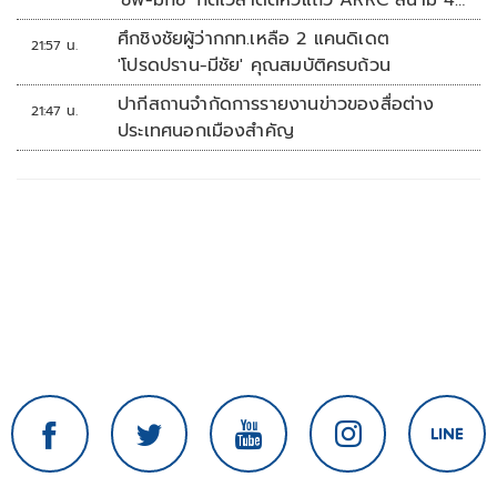
'ชิพ-มิกซ์' กดเวลาติดหัวแถว ARRC สนาม 4
ที่มัลดาลิกา
ศึกชิงชัยผู้ว่ากกท.เหลือ 2 แคนดิเดต
21:57 น.
'โปรดปราน-มีชัย' คุณสมบัติครบถ้วน
ปากีสถานจำกัดการรายงานข่าวของสื่อต่าง
21:47 น.
ประเทศนอกเมืองสำคัญ