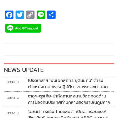
F
T
C
Li
S
ac
wi
o
n
h
e
tt
p
e
ar
b
er
y
e
o
Li
o
n
k
k
NEWS UPDATE
โปรดเกล้าฯ 'พันเอกสุภัทร ชูตินันทน์' ดำรง
23:49 น.
ตำแหน่งนายทหารปฏิบัติการฯ-พระราชทานยศ
'พลตรี'
ซาอุฯ-ตุรเคีย-ปากีสถานลงนามข้อตกลงด้าน
23:45 น.
การป้องกันประเทศท่ามกลางสงครามในภูมิภาค
'ฮอนด้า เรซซิ่ง ไทยแลนด์' เปิดฉากร้อนแรง!
22:46 น.