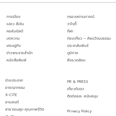
การเมือง
กรองสถานการณ์
เปลว สีเงิน
วาไรตี้
คอลัมนิสต์
กีฬา
บทความ
ท่องเที่ยว – ศิลปวัฒนธรรม
เศรษฐกิจ
ประชาสัมพันธ์
ข่าวพระราชสำนัก
ภูมิภาค
หนังสือพิมพ์
สิ่งแวดล้อม
ต่างประเทศ
PR & PRESS
อาชญากรรม
เกี่ยวกับเรา
X-CITE
ติดต่อและ สนับสนุน
ยานยนต์
สาธารณสุข-คุณภาพชีวิต
Privacy Policy