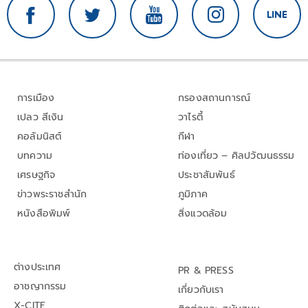
การเมือง
กรองสถานการณ์
เปลว สีเงิน
วาไรตี้
คอลัมนิสต์
กีฬา
บทความ
ท่องเที่ยว – ศิลปวัฒนธรรม
เศรษฐกิจ
ประชาสัมพันธ์
ข่าวพระราชสำนัก
ภูมิภาค
หนังสือพิมพ์
สิ่งแวดล้อม
ต่างประเทศ
PR & PRESS
อาชญากรรม
เกี่ยวกับเรา
X-CITE