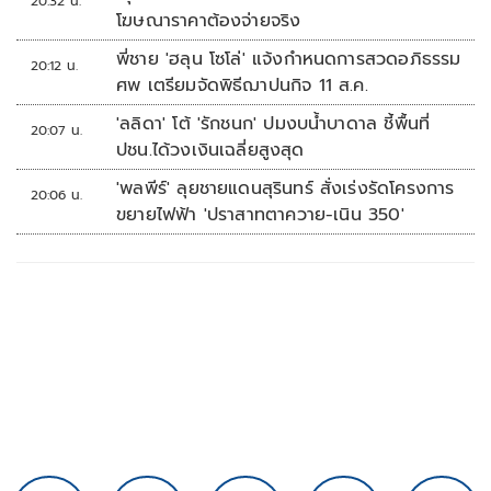
20:32 น.
โฆษณาราคาต้องจ่ายจริง
พี่ชาย 'ฮลุน โซโล่' แจ้งกำหนดการสวดอภิธรรม
20:12 น.
ศพ เตรียมจัดพิธีฌาปนกิจ 11 ส.ค.
'ลลิดา' โต้ 'รักชนก' ปมงบน้ำบาดาล ชี้พื้นที่
20:07 น.
ปชน.ได้วงเงินเฉลี่ยสูงสุด
'พลพีร์' ลุยชายแดนสุรินทร์ สั่งเร่งรัดโครงการ
20:06 น.
ขยายไฟฟ้า 'ปราสาทตาควาย-เนิน 350'