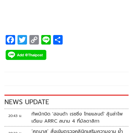
F
T
C
Li
S
ac
wi
o
n
h
e
tt
p
e
ar
b
er
y
e
o
Li
o
n
k
k
NEWS UPDATE
ทัพนักบิด 'ฮอนด้า เรซซิ่ง ไทยแลนด์' ลุ้นล่าโพ
20:43 น.
เดียม ARRC สนาม 4 ที่มัลดาลิกา
‘ศุภมาส’ สั่งเข้มตรวจคลินิกเสริมความงาม ย้ำ