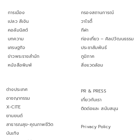
การเมือง
กรองสถานการณ์
เปลว สีเงิน
วาไรตี้
คอลัมนิสต์
กีฬา
บทความ
ท่องเที่ยว – ศิลปวัฒนธรรม
เศรษฐกิจ
ประชาสัมพันธ์
ข่าวพระราชสำนัก
ภูมิภาค
หนังสือพิมพ์
สิ่งแวดล้อม
ต่างประเทศ
PR & PRESS
อาชญากรรม
เกี่ยวกับเรา
X-CITE
ติดต่อและ สนับสนุน
ยานยนต์
สาธารณสุข-คุณภาพชีวิต
Privacy Policy
บันเทิง