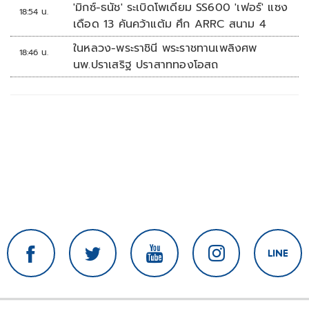
'มิกซ์-ธนัช' ระเบิดโพเดียม SS600 'เฟอร์' แซง
18:54 น.
เดือด 13 คันคว้าแต้ม ศึก ARRC สนาม 4
ในหลวง-พระราชินี พระราชทานเพลิงศพ
18:46 น.
นพ.ปราเสริฐ ปราสาททองโอสถ