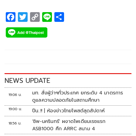
F
T
C
Li
S
ac
wi
o
n
h
e
tt
p
e
ar
b
er
y
e
o
Li
o
n
k
k
NEWS UPDATE
มท. สั่งผู้ว่าฯทั่วประเทศ ยกระดับ 4 มาตรการ
19:06 น.
ดูแลความปลอดภัยในสถานศึกษา
19:00 น.
ปืน..!! | ห้องข่าวไทยโพสต์สุดสัปดาห์
'ชิพ-นครินทร์' ผงาดโพเดียมเรซแรก
18:56 น.
ASB1000 ศึก ARRC สนาม 4