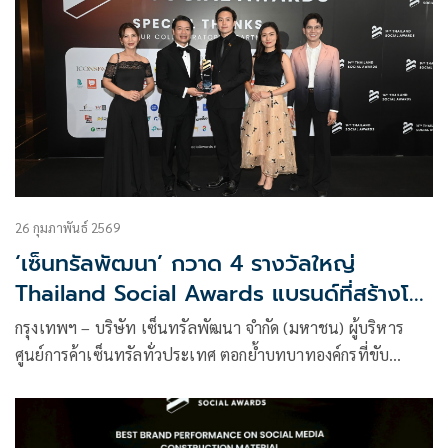
26 กุมภาพันธ์ 2569
‘เซ็นทรัลพัฒนา’ กวาด 4 รางวัลใหญ่
Thailand Social Awards แบรนด์ที่สร้างโซ
เชียลอิมแพ็กด้านความยั่งยืน
กรุงเทพฯ – บริษัท เซ็นทรัลพัฒนา จำกัด (มหาชน) ผู้บริหาร
ศูนย์การค้าเซ็นทรัลทั่วประเทศ ตอกย้ำบทบาทองค์กรที่ขับ
เคลื่อนความยั่งยืนอย่างจริงจังและต่อเนื่อง ด้วยการคว้า 4 รางวัล
ใหญ่ จากเวที 14th