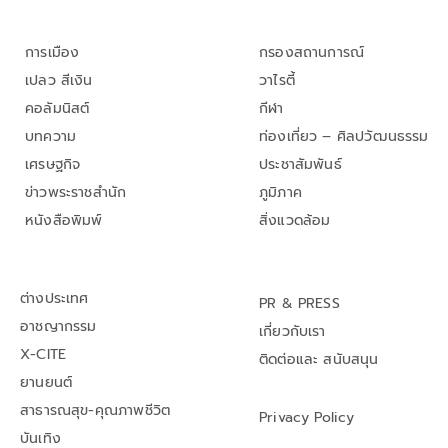
การเมือง
กรองสถานการณ์
เปลว สีเงิน
วาไรตี้
คอลัมนิสต์
กีฬา
บทความ
ท่องเที่ยว – ศิลปวัฒนธรรม
เศรษฐกิจ
ประชาสัมพันธ์
ข่าวพระราชสำนัก
ภูมิภาค
หนังสือพิมพ์
สิ่งแวดล้อม
ต่างประเทศ
PR & PRESS
อาชญากรรม
เกี่ยวกับเรา
X-CITE
ติดต่อและ สนับสนุน
ยานยนต์
สาธารณสุข-คุณภาพชีวิต
Privacy Policy
บันเทิง