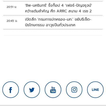
นัดรวด
'ชิพ-นครินทร์' รั้งท็อป 4 'เฟอร์-ปัญจรุจน์'
20:51 น.
คว้าแต้มสำคัญ ศึก ARRC สนาม 4 เรซ 2
เปิดลึก 'กรมการปกครอง-มท.' ขยับรีเซ็ต-
20:45 น.
นิรโทษกรรม อาวุธปืนทั่วประเทศ