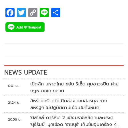
F
T
C
Li
S
ac
wi
o
n
h
e
tt
p
e
ar
b
er
y
e
o
Li
o
n
k
k
NEWS UPDATE
เปิดลึก มหาดไทย ขยับ รีเซ็ต คุมอาวุธปืน ฝ่าย
0:01 น.
กฎหมายแทงสวน
อิหร่านกร้าว ไม่เปิดช่องแคบฮอร์มุซ หาก
21:24 น.
สหรัฐฯ ไม่ปฏิบัติตามเงื่อนไขทั้งหมด
'บิสโซลี-ดาร์ลัน' 2 แข้งบราซิลซัดคนละประตู
20:56 น.
'บุรีรัมย์' บุกเชือด 'ราชบุรี' เก็บชัยอุ่นเครื่อง 4